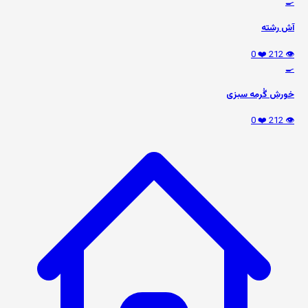
🍳
آش رشته
❤️ 0
👁️ 212
🍳
خورش گُرمه سبزی
❤️ 0
👁️ 212