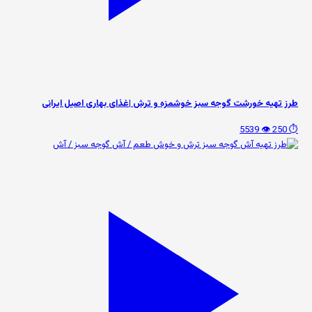
طرز تهیه خورشت گوجه سبز خوشمزه و ترش |غذای بهاری اصیل ایرانی
👁️ 5539
⏱️ 250