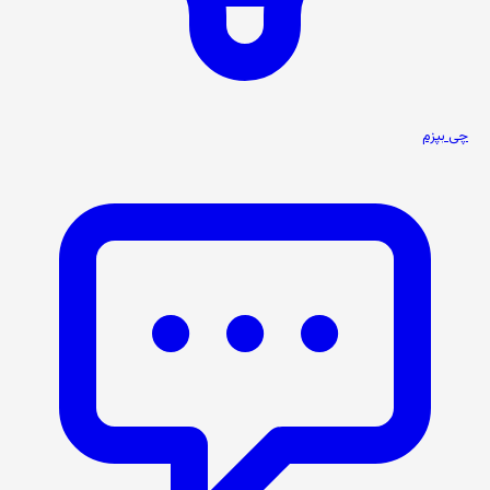
چی بپزم