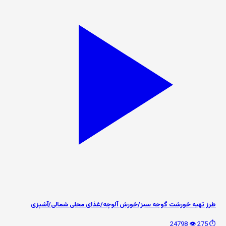
طرز تهیه خورشت گوجه سبز/خورش آلوچه/غذای محلی شمالی/آشپزی
👁️ 24798
⏱️ 275