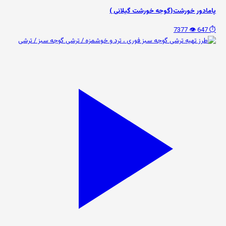
پامادور خورشت(گوجه خورشت گیلانی )
👁️ 7377
⏱️ 647