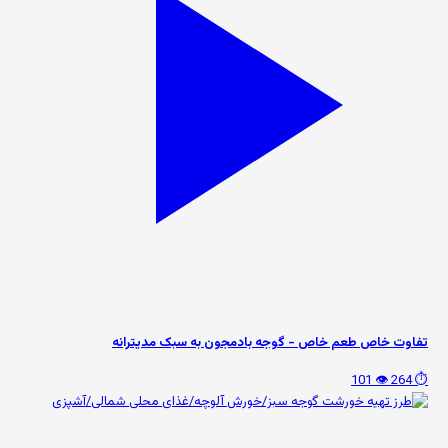
تفاوت خاص طعم خاص - گوجه بادمجون به سبک مدیترانه
👁️ 101
⏱️ 264