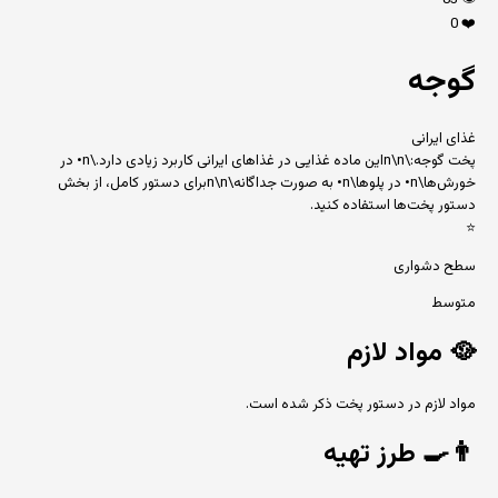
83
👁️
0
❤️
گوجه
غذای ایرانی
پخت گوجه:\n\nاین ماده غذایی در غذاهای ایرانی کاربرد زیادی دارد.\n• در
خورش‌ها\n• در پلوها\n• به صورت جداگانه\n\nبرای دستور کامل، از بخش
دستور پخت‌ها استفاده کنید.
⭐
سطح دشواری
متوسط
🥘
مواد لازم
مواد لازم در دستور پخت ذکر شده است.
👨‍🍳
طرز تهیه