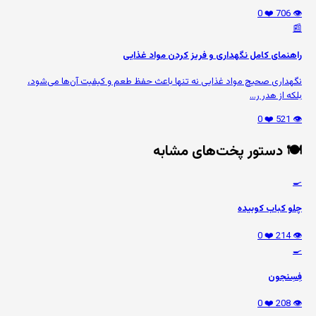
❤️ 0
👁️ 706
📰
راهنمای کامل نگهداری و فریز کردن مواد غذایی
نگهداری صحیح مواد غذایی نه تنها باعث حفظ طعم و کیفیت آن‌ها می‌شود،
بلکه از هدر ر...
❤️ 0
👁️ 521
🍽️ دستور پخت‌های مشابه
🍳
چلو کباب کوبیده
❤️ 0
👁️ 214
🍳
فِسِنجون
❤️ 0
👁️ 208