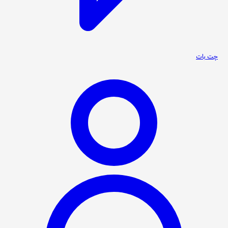
چت بات