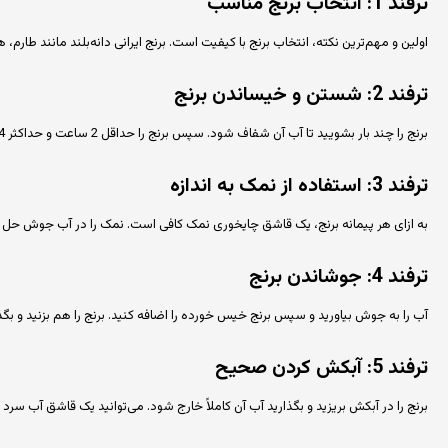
ترفند 1: انتخاب برنج مناسب
اولین و مهم‌ترین نکته، انتخاب برنج با کیفیت است. برنج ایرانی دانه‌بلند مانند طارم
ترفند 2: شستن و خیساندن برنج
برنج را چند بار بشویید تا آب آن شفاف شود. سپس برنج را حداقل 2 ساعت و حداکثر 4 ساعت در آب سرد خیس کنید. این کار باعث می‌شود برنج بهتر بپزد و دانه‌دارتر شود.
ترفند 3: استفاده از نمک به اندازه
به ازای هر پیمانه برنج، یک قاشق چایخوری نمک کافی است. نمک را در آب جوش حل کن
ترفند 4: جوشاندن برنج
آب را به جوش بیاورید و سپس برنج خیس خورده را اضافه کنید. برنج را هم بزنید و بگذارید 5 تا 8 دقیقه بجوشد. برنج باید نیم‌پز شود (دانه آن باید کمی نرم باشد اما ه
ترفند 5: آبکش کردن صحیح
برنج را در آبکش بریزید و بگذارید آب آن کاملاً خارج شود. می‌توانید یک قاشق آب سرد 