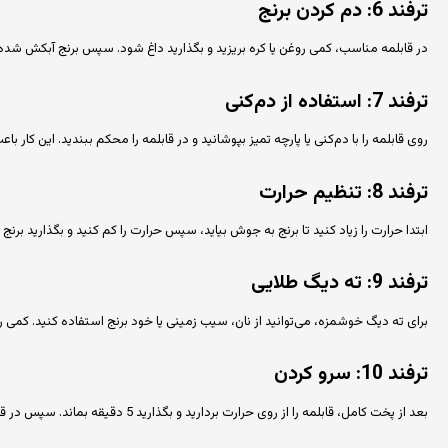
ترفند 6: دم کردن برنج
در قابلمه مناسب، کمی روغن یا کره بریزید و بگذارید داغ شود. سپس برنج آبکش شده ر
ترفند 7: استفاده از دم‌کنی
روی قابلمه را با دم‌کنی یا پارچه تمیز بپوشانید و در قابلمه را محکم ببندید. این کار باع
ترفند 8: تنظیم حرارت
ابتدا حرارت را زیاد کنید تا برنج به جوش بیاید، سپس حرارت را کم کنید و بگذارید برنج به آرامی د
ترفند 9: ته دیگ طلایی
برای ته دیگ خوشمزه، می‌توانید از نان، سیب زمینی یا خود برنج استفاده کنید. کمی روغن
ترفند 10: سرو کردن
بعد از پخت کامل، قابلمه را از روی حرارت بردارید و بگذارید 5 دقیقه بماند. سپس در قابلمه را باز کنید و برنج را با قاشق چوبی یا فلزی به آرامی هم بزنید تا دانه‌ها از هم جدا شوند.