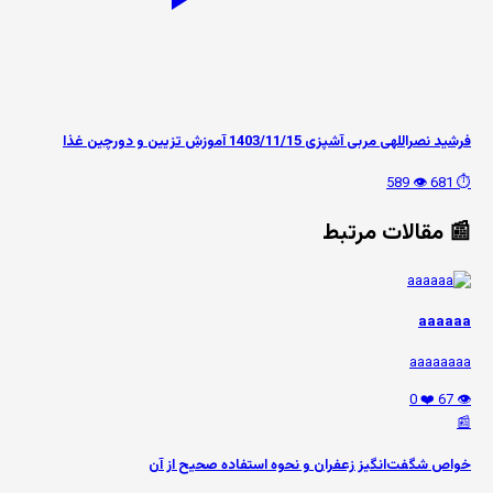
فرشید نصراللهی مربی آشپزی 1403/11/15 آموزش تزیین و دورچین غذا
👁️ 589
⏱️ 681
📰 مقالات مرتبط
aaaaaa
aaaaaaaa
❤️ 0
👁️ 67
📰
خواص شگفت‌انگیز زعفران و نحوه استفاده صحیح از آن