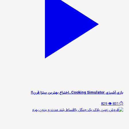
بازی آشپزی Cooking Simulator..اختراع بهترین پیتزا قرن!!
👁️ 829
⏱️ 831