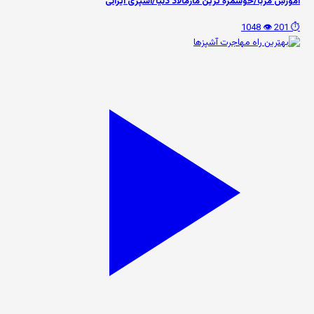
آموزش مربا/خوشمزه ترین مارمالاد دنیا/آشپزی ایرانی
👁️ 1048
⏱️ 201