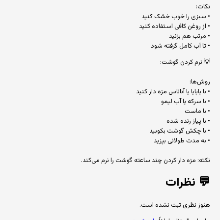
نکات:
• سبزی را خوب خشک کنید
• از روغن کافی استفاده کنید
• مرتب هم بزنید
• تا آب کامل گرفته شود
💡 نرم کردن گوشت:
روش‌ها:
• با پاپایا یا آناناس مزه دار کنید
• با سرکه یا آب لیمو
• با ماست
• با پیاز رنده شده
• با چکش گوشت بکوبید
• به مدت طولانی بپزید
نکته: مزه دار کردن چند ساعته گوشت را نرم می‌کند.
💬
نظرات
هنوز نظری ثبت نشده است.