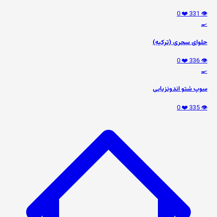
❤️ 0
👁️ 331
🍳
حلوای سحری (ترکیه)
❤️ 0
👁️ 336
🍳
سوپ سُتو اندونزیایی
❤️ 0
👁️ 335