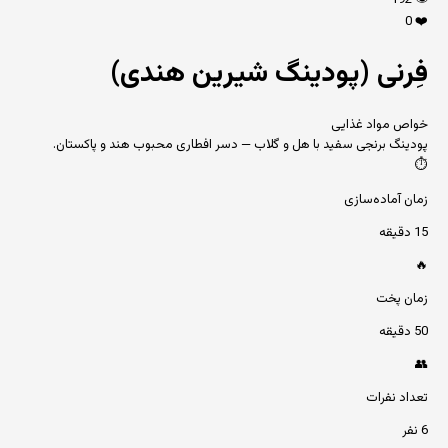
192
👁️
0
❤️
فِرنی (پودینگ شیرین هندی)
خواص مواد غذایی
پودینگ برنجی سفید با هل و گلاب — دسر افطاری محبوب هند و پاکستان.
⏱️
زمان آماده‌سازی
15 دقیقه
🔥
زمان پخت
50 دقیقه
👥
تعداد نفرات
6 نفر