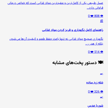
عسل طبیعی یکی از کامل‌ترین و مفیدترین مواد غذایی است که خواص درمانی
فراوانی دارد...
❤️ 0
👁️ 808
📰
راهنمای کامل نگهداری و فریز کردن مواد غذایی
نگهداری صحیح مواد غذایی نه تنها باعث حفظ طعم و کیفیت آن‌ها می‌شود،
بلکه از هدر ر...
❤️ 0
👁️ 514
🍽️ دستور پخت‌های مشابه
🍳
شله زرد ساده
❤️ 0
👁️ 326
🍳
شوربا عدس