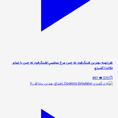
طرزتهيه بهترين فینگرفود ته چين مرغ مجلسي/فينگرفود ته چين با تمام
نكات/ آشپزي
👁️ 897
⏱️ 570