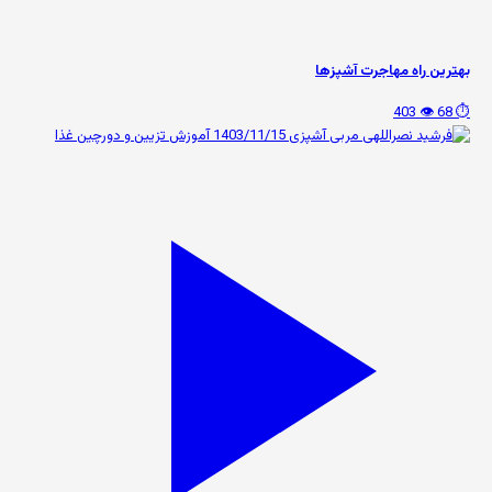
بهترین راه مهاجرت آشپزها
👁️ 403
⏱️ 68