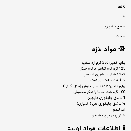
6 نفر
⭐
سطح دشواری
سخت
🥘
مواد لازم
برای خمیر: 250 گرم آرد سفید
125 گرم کره گیاهی یا کره حلال
2-3 قاشق غذاخوری آب سرد
½ قاشق چایخوری نمک
برای داخل: 5 عدد سیب ترش (مثل گرنتی)
100 گرم شکر خرما یا شکر معمولی
1 قاشق چایخوری دارچین
½ قاشق چایخوری هل (اختیاری)
آب لیمو
شکر پودر برای پاشیدن
ℹ️
اطلاعات مواد اولیه