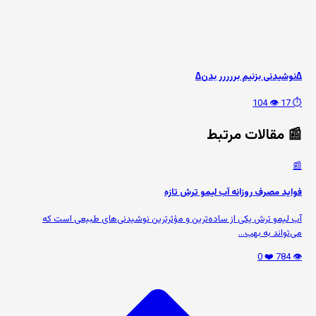
∆نوشیدنی بزنیم بررررر بدن∆
👁️ 104
⏱️ 17
📰 مقالات مرتبط
📰
فواید مصرف روزانه آب لیمو ترش تازه
آب لیمو ترش یکی از ساده‌ترین و مؤثرترین نوشیدنی‌های طبیعی است که
می‌تواند به بهب...
❤️ 0
👁️ 784