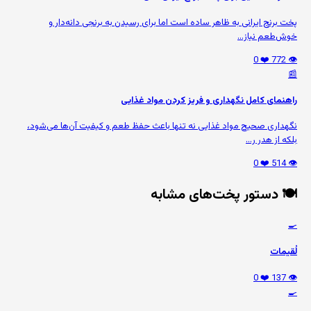
پخت برنج ایرانی به ظاهر ساده است اما برای رسیدن به برنجی دانه‌دار و
خوش‌طعم نیاز...
❤️ 0
👁️ 772
📰
راهنمای کامل نگهداری و فریز کردن مواد غذایی
نگهداری صحیح مواد غذایی نه تنها باعث حفظ طعم و کیفیت آن‌ها می‌شود،
بلکه از هدر ر...
❤️ 0
👁️ 514
🍽️ دستور پخت‌های مشابه
🍳
لُقیمات
❤️ 0
👁️ 137
🍳