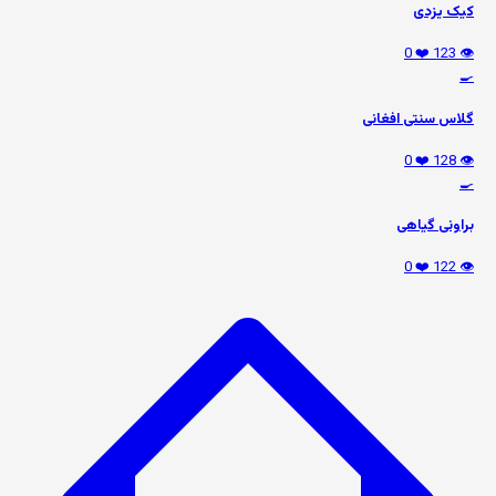
کیک یزدی
❤️ 0
👁️ 123
🍳
گلاس سنتی افغانی
❤️ 0
👁️ 128
🍳
براونی گیاهی
❤️ 0
👁️ 122