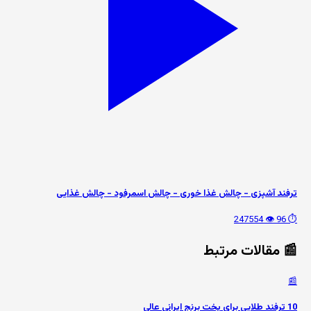
ترفند آشپزی - چالش غذا خوری - چالش اسمرفود - چالش غذایی
👁️ 247554
⏱️ 96
📰 مقالات مرتبط
📰
10 ترفند طلایی برای پخت برنج ایرانی عالی