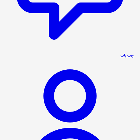
چت بات