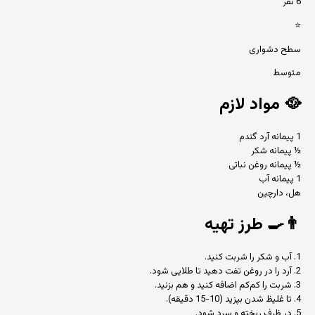
6 نفر
⭐
سطح دشواری
متوسط
🥘
مواد لازم
1 پیمانه آرد گندم
½ پیمانه شکر
½ پیمانه روغن نباتی
1 پیمانه آب
هل، دارچین
👨‍🍳
طرز تهیه
1. آب و شکر را شربت کنید.
2. آرد را در روغن تفت دهید تا طلایی شود.
3. شربت را کم‌کم اضافه کنید و هم بزنید.
4. تا غلیظ شدن بپزید (10-15 دقیقه).
5. در ظرف ریخته و سرد شود.