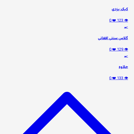
کیک یزدی
❤️ 0
👁️ 123
🍳
گلاس سنتی افغانی
❤️ 0
👁️ 129
🍳
حلاوه
❤️ 0
👁️ 133