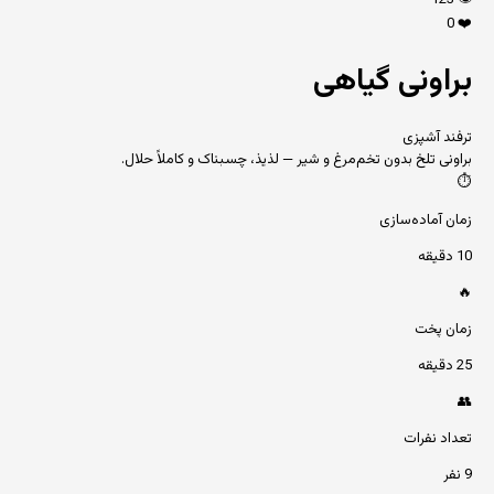
123
👁️
0
❤️
براونی گیاهی
ترفند آشپزی
براونی تلخ بدون تخم‌مرغ و شیر — لذیذ، چسبناک و کاملاً حلال.
⏱️
زمان آماده‌سازی
10 دقیقه
🔥
زمان پخت
25 دقیقه
👥
تعداد نفرات
9 نفر