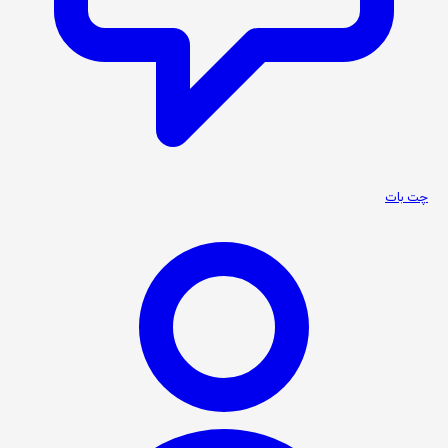
چت بات