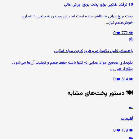
10 ترفند طلایی برای پخت برنج ایرانی عالی
پخت برنج ایرانی به ظاهر ساده است اما برای رسیدن به برنجی دانه‌دار و
خوش‌طعم نیاز...
❤️ 0
👁️ 772
📰
راهنمای کامل نگهداری و فریز کردن مواد غذایی
نگهداری صحیح مواد غذایی نه تنها باعث حفظ طعم و کیفیت آن‌ها می‌شود،
بلکه از هدر ر...
❤️ 0
👁️ 514
🍽️ دستور پخت‌های مشابه
🍳
لُقیمات
❤️ 0
👁️ 138
🍳