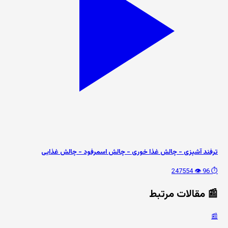
ترفند آشپزی - چالش غذا خوری - چالش اسمرفود - چالش غذایی
👁️ 247554
⏱️ 96
📰 مقالات مرتبط
📰