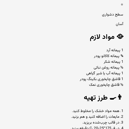
⭐
سطح دشواری
آسان
🥘
مواد لازم
1 پیمانه آرد
¾ پیمانه کاکائو پودر
1 پیمانه شکر
½ پیمانه روغن نباتی
1 پیمانه آب یا شیر گیاهی
1 قاشق چایخوری بکینگ پودر
½ قاشق چایخوری نمک
👨‍🍳
طرز تهیه
1. همه مواد خشک را مخلوط کنید.
2. مایعات را اضافه کنید و هم بزنید.
3. در قالب چرب‌شده بریزید.
4. در فر 175°C، 20-25 دقیقه بپزید.