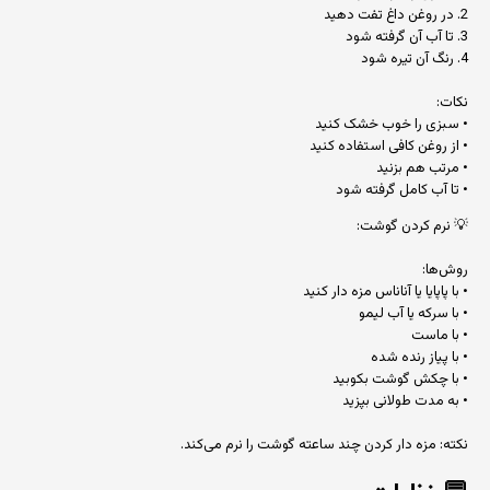
2. در روغن داغ تفت دهید
3. تا آب آن گرفته شود
4. رنگ آن تیره شود
نکات:
• سبزی را خوب خشک کنید
• از روغن کافی استفاده کنید
• مرتب هم بزنید
• تا آب کامل گرفته شود
💡 نرم کردن گوشت:
روش‌ها:
• با پاپایا یا آناناس مزه دار کنید
• با سرکه یا آب لیمو
• با ماست
• با پیاز رنده شده
• با چکش گوشت بکوبید
• به مدت طولانی بپزید
نکته: مزه دار کردن چند ساعته گوشت را نرم می‌کند.