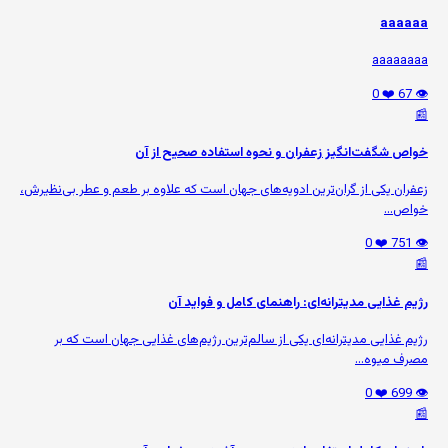
aaaaaa
aaaaaaaa
❤️ 0
👁️ 67
📰
خواص شگفت‌انگیز زعفران و نحوه استفاده صحیح از آن
زعفران یکی از گران‌ترین ادویه‌های جهان است که علاوه بر طعم و عطر بی‌نظیرش،
خواص...
❤️ 0
👁️ 751
📰
رژیم غذایی مدیترانه‌ای: راهنمای کامل و فواید آن
رژیم غذایی مدیترانه‌ای یکی از سالم‌ترین رژیم‌های غذایی جهان است که بر
مصرف میوه‌...
❤️ 0
👁️ 699
📰