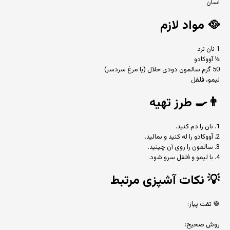
آسان
🥘
مواد لازم
1 نان ترد
½ آووکادو
50 گرم سالمون دودی حلال (یا مرغ سردسر)
لیمو، فلفل
👨‍🍳
طرز تهیه
1. نان را دم کنید.
2. آووکادو را له کنید و بمالید.
3. سالمون را روی آن چینید.
4. با لیمو و فلفل سرو شود.
💡
نکات آشپزی مرتبط
🧅 تفت پیاز:
روش صحیح: