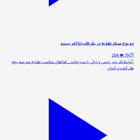
دو نوع سبک تغذیه در یک قاب/تا آخر ببینید
👁️ 204
⏱️ 79