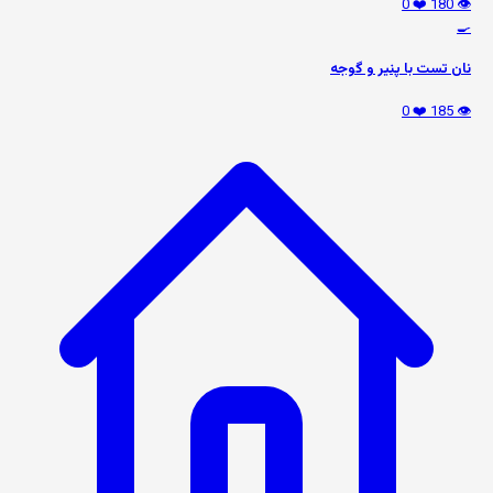
❤️ 0
👁️ 180
🍳
نان تست با پنیر و گوجه
❤️ 0
👁️ 185