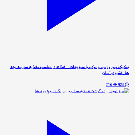
پنکیک پنیر روسی و ترکی با سبزیجات _ غذاهای مناسب تغذیه مدرسه بچه
ها_ آشپزی آسان
👁️ 216
⏱️ 925