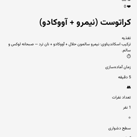
88
👁️
0
❤️
کراتوست (نیمرو + آووکادو)
تغذیه
ترکیب اسکاندیناوی: نیمرو سالمون حلال + آووکادو + نان ترد — صبحانه لوکس و
سالم.
⏱️
زمان آماده‌سازی
5 دقیقه
👥
تعداد نفرات
1 نفر
⭐
سطح دشواری