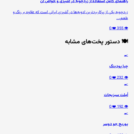
راهنمای کامل استفاده از زردچوبه در آشپزی و خواص آن
زردچوبه یکی از پرکاربردترین ادویه‌ها در آشپزی ایرانی است که علاوه بر رنگ و
طعم،...
❤️ 0
👁️ 355
🍽️ دستور پخت‌های مشابه
🍳
چیا پودینگ
❤️ 0
👁️ 232
🍳
اُمِلت سبزیجات
❤️ 0
👁️ 192
🍳
پوریج جو دوسر