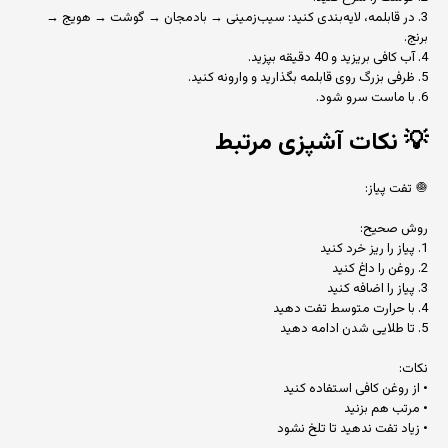
3. در قابلمه، لایه‌بندی کنید: سیب‌زمینی → بادمجان → گوشت → هویج →
برنج.
4. آب کافی بریزید و 40 دقیقه بپزید.
5. ظرفی بزرگ روی قابلمه بگذارید و وارونه کنید.
6. با ماست سرو شود.
💡
نکات آشپزی مرتبط
🧅 تفت پیاز:
روش صحیح:
1. پیاز را ریز خرد کنید
2. روغن را داغ کنید
3. پیاز را اضافه کنید
4. با حرارت متوسط تفت دهید
5. تا طلایی شدن ادامه دهید
نکات:
• از روغن کافی استفاده کنید
• مرتب هم بزنید
• زیاد تفت ندهید تا تلخ نشود