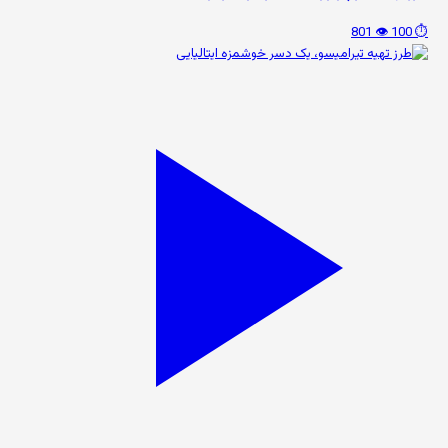
👁️ 801
⏱️ 100