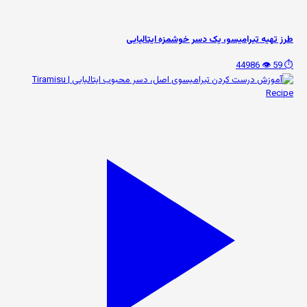
طرز تهیه تیرامیسو، یک دسر خوشمزه ایتالیایی
👁️ 44986
⏱️ 59