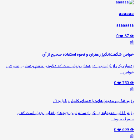
aaaaaa
aaaaaaaa
❤️ 0
👁️ 67
📰
خواص شگفت‌انگیز زعفران و نحوه استفاده صحیح از آن
زعفران یکی از گران‌ترین ادویه‌های جهان است که علاوه بر طعم و عطر بی‌نظیرش،
خواص...
❤️ 0
👁️ 750
📰
رژیم غذایی مدیترانه‌ای: راهنمای کامل و فواید آن
رژیم غذایی مدیترانه‌ای یکی از سالم‌ترین رژیم‌های غذایی جهان است که بر
مصرف میوه‌...
❤️ 0
👁️ 699
📰