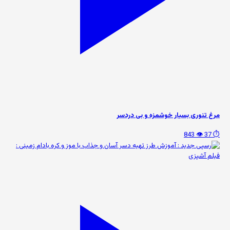
مرغ تنوری بسیار خوشمزه و بی دردسر
👁️ 843
⏱️ 37