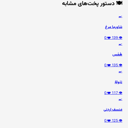
🍽️ دستور پخت‌های مشابه
🍳
شاورما مرغ
❤️ 0
👁️ 139
🍳
هُمُس
❤️ 0
👁️ 135
🍳
تبّولة
❤️ 0
👁️ 117
🍳
مَنسف اردنی
❤️ 0
👁️ 125