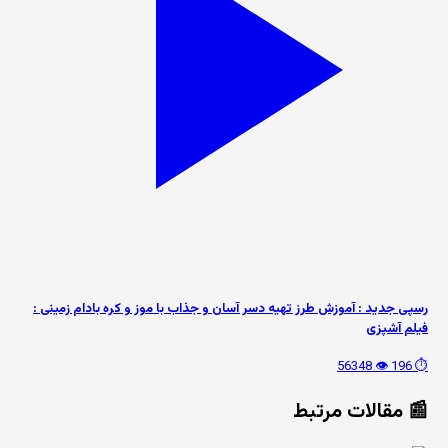
رسپی جدید : آموزش طرز تهیه دسر آسان و جذاب با موز و کره بادام زمینی :
فیلم آشپزی
👁️ 56348
⏱️ 196
📰 مقالات مرتبط