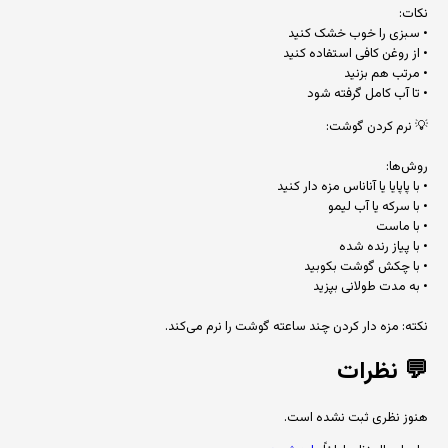
نکات:
• سبزی را خوب خشک کنید
• از روغن کافی استفاده کنید
• مرتب هم بزنید
• تا آب کامل گرفته شود
💡 نرم کردن گوشت:
روش‌ها:
• با پاپایا یا آناناس مزه دار کنید
• با سرکه یا آب لیمو
• با ماست
• با پیاز رنده شده
• با چکش گوشت بکوبید
• به مدت طولانی بپزید
نکته: مزه دار کردن چند ساعته گوشت را نرم می‌کند.
💬
نظرات
هنوز نظری ثبت نشده است.