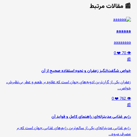
📰 مقالات مرتبط
aaaaaa
aaaaaaaa
❤️ 0
👁️ 70
📰
خواص شگفت‌انگیز زعفران و نحوه استفاده صحیح از آن
زعفران یکی از گران‌ترین ادویه‌های جهان است که علاوه بر طعم و عطر بی‌نظیرش،
خواص...
❤️ 0
👁️ 762
📰
رژیم غذایی مدیترانه‌ای: راهنمای کامل و فواید آن
رژیم غذایی مدیترانه‌ای یکی از سالم‌ترین رژیم‌های غذایی جهان است که بر
مصرف میوه‌...