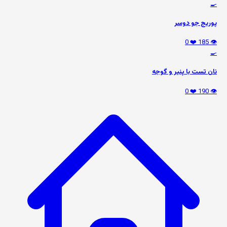
🍳
پوریج جو دوسر
❤️ 0
👁️ 185
🍳
نان تست با پنیر و گوجه
❤️ 0
👁️ 190