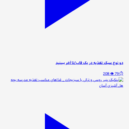
دو نوع سبک تغذیه در یک قاب/تا آخر ببینید
👁️ 208
⏱️ 79