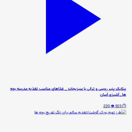
پنکیک پنیر روسی و ترکی با سبزیجات _ غذاهای مناسب تغذیه مدرسه بچه
ها_ آشپزی آسان
👁️ 220
⏱️ 925