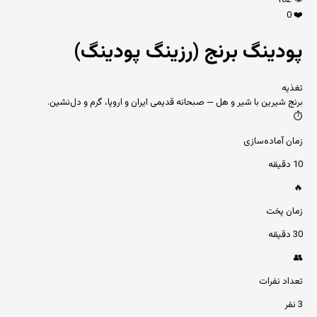
102
👁️
0
❤️
پودینگ برنج (رزینگ پودینگ)
تغذیه
برنج شیرین با شیر و هل — صبحانه قدیمی ایران و اروپا، گرم و دل‌نشین.
⏱️
زمان آماده‌سازی
10 دقیقه
🔥
زمان پخت
30 دقیقه
👥
تعداد نفرات
3 نفر