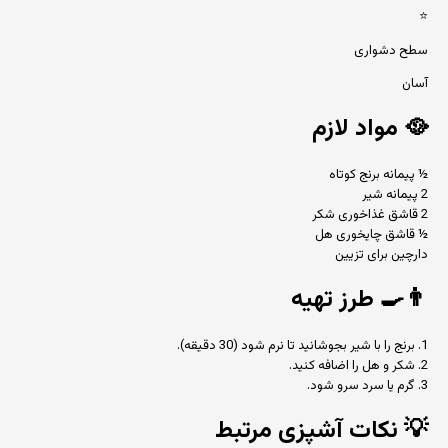
⭐
سطح دشواری
آسان
🥘
مواد لازم
½ پیمانه برنج کوتاه
2 پیمانه شیر
2 قاشق غذاخوری شکر
½ قاشق چایخوری هل
دارچین برای تزیین
👨‍🍳
طرز تهیه
1. برنج را با شیر بجوشانید تا نرم شود (30 دقیقه).
2. شکر و هل را اضافه کنید.
3. گرم یا سرد سرو شود.
💡
نکات آشپزی مرتبط