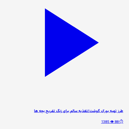
طرز تهیه بورک گوشت/تغذیه سالم برای زنگ تفریح بچه ها
👁️ 1385
⏱️ 88