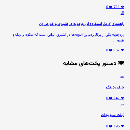
❤️ 0
👁️ 711
📰
راهنمای کامل استفاده از زردچوبه در آشپزی و خواص آن
زردچوبه یکی از پرکاربردترین ادویه‌ها در آشپزی ایرانی است که علاوه بر رنگ و
طعم،...
❤️ 0
👁️ 362
🍽️ دستور پخت‌های مشابه
🍳
چیا پودینگ
❤️ 0
👁️ 242
🍳
اُمِلت سبزیجات
❤️ 0
👁️ 195