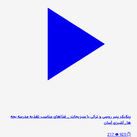
پنکیک پنیر روسی و ترکی با سبزیجات _ غذاهای مناسب تغذیه مدرسه بچه
ها_ آشپزی آسان
👁️ 217
⏱️ 925