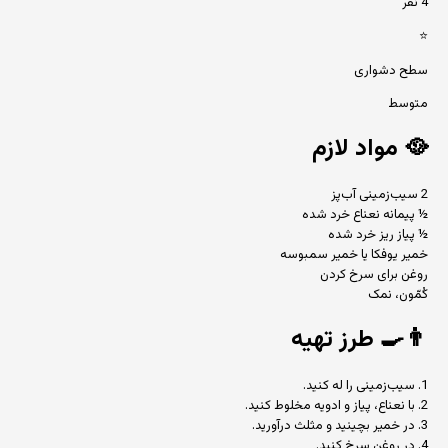
4 نفر
⭐
سطح دشواری
متوسط
🥘
مواد لازم
2 سیب‌زمینی آب‌پز
½ پیمانه نعناع خرد شده
½ پیاز ریز خرد شده
خمیر یوفکا یا خمیر سمبوسه
روغن برای سرخ کردن
کُمّون، نمک
👨‍🍳
طرز تهیه
1. سیب‌زمینی را له کنید.
2. با نعناع، پیاز و ادویه مخلوط کنید.
3. در خمیر بچینید و مثلث درآورید.
4. در روغن سرخ کنید.