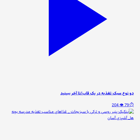
دو نوع سبک تغذیه در یک قاب/تا آخر ببینید
👁️ 204
⏱️ 79