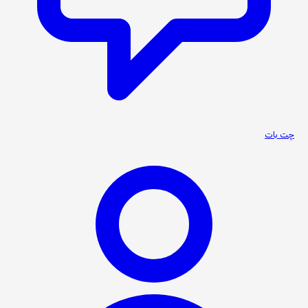
چت بات