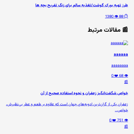
طرز تهیه بورک گوشت/تغذیه سالم برای زنگ تفریح بچه ها
👁️ 1380
⏱️ 88
📰 مقالات مرتبط
aaaaaa
aaaaaaaa
❤️ 0
👁️ 68
📰
خواص شگفت‌انگیز زعفران و نحوه استفاده صحیح از آن
زعفران یکی از گران‌ترین ادویه‌های جهان است که علاوه بر طعم و عطر بی‌نظیرش،
خواص...
❤️ 0
👁️ 751
📰