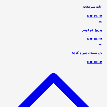
اُمِلت سبزیجات
❤️ 0
👁️ 192
🍳
پوریج جو دوسر
❤️ 0
👁️ 180
🍳
نان تست با پنیر و گوجه
❤️ 0
👁️ 185