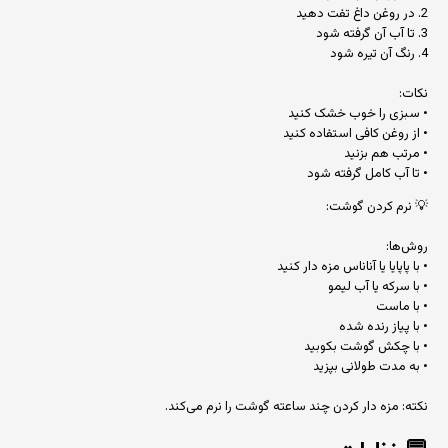
2. در روغن داغ تفت دهید
3. تا آب آن گرفته شود
4. رنگ آن تیره شود
نکات:
• سبزی را خوب خشک کنید
• از روغن کافی استفاده کنید
• مرتب هم بزنید
• تا آب کامل گرفته شود
💡 نرم کردن گوشت:
روش‌ها:
• با پاپایا یا آناناس مزه دار کنید
• با سرکه یا آب لیمو
• با ماست
• با پیاز رنده شده
• با چکش گوشت بکوبید
• به مدت طولانی بپزید
نکته: مزه دار کردن چند ساعته گوشت را نرم می‌کند.