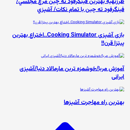
طرزتهيه بهترين فینگرفود ته چين مرغ مجلسي/
فينگرفود ته چين با تمام نكات/ آشپزي
بازی آشپزی Cooking Simulator..اختراع بهترین
پیتزا قرن!!
آموزش مربا/خوشمزه ترین مارمالاد دنیا/آشپزی
ایرانی
بهترین راه مهاجرت آشپزها