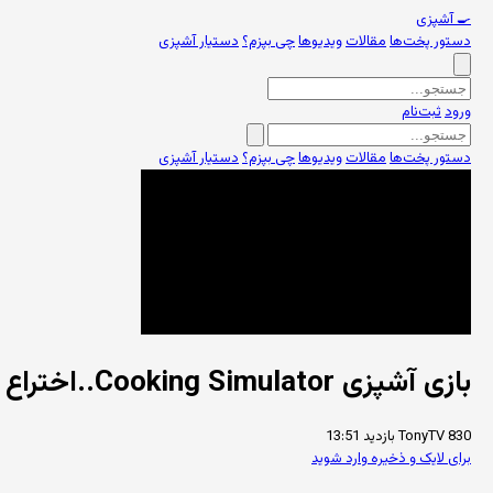
🍳
آشپزی
دستور پخت‌ها
مقالات
ویدیوها
چی بپزم؟
دستیار آشپزی
ورود
ثبت‌نام
دستور پخت‌ها
مقالات
ویدیوها
چی بپزم؟
دستیار آشپزی
بازی آشپزی Cooking Simulator..اختراع بهترین پیتزا قرن!!
830 بازدید
TonyTV
13:51
برای لایک و ذخیره وارد شوید