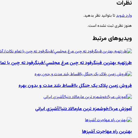
نظرات
وارد شوید
تا بتوانید نظر بدهید.
هنوز نظری ثبت نشده است.
ویدیوهای مرتبط
طرزتهيه بهترين فینگرفود ته چين مرغ مجلسي/فينگرفود ته چين با تما
فروش زمین پلاک یک جنگل بااقساط بلند مدت و بدون بهره
آموزش مربا/خوشمزه ترین مارمالاد دنیا/آشپزی ایرانی
بهترین راه مهاجرت آشپزها