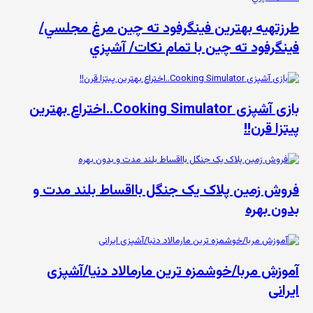
طرزتهيه بهترين فینگرفود ته چين مرغ مجلسي/
فينگرفود ته چين با تمام نكات/ آشپزي
بازی آشپزی Cooking Simulator..اختراع بهترین
پیتزا قرن!!
فروش زمین پلاک یک جنگل بااقساط بلند مدت و
بدون بهره
آموزش مربا/خوشمزه ترین مارمالاد دنیا/آشپزی
ایرانی