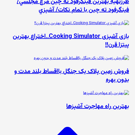
طرزتهيه بهترين فینگرفود ته چين مرغ مجلسي/
فينگرفود ته چين با تمام نكات/ آشپزي
بازی آشپزی Cooking Simulator..اختراع بهترین
پیتزا قرن!!
فروش زمین پلاک یک جنگل بااقساط بلند مدت و
بدون بهره
بهترین راه مهاجرت آشپزها