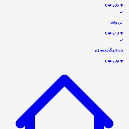
❤️ 0
👁️ 205
🍳
آش رشته
❤️ 0
👁️ 210
🍳
خورش گُرمه سبزی
❤️ 0
👁️ 209