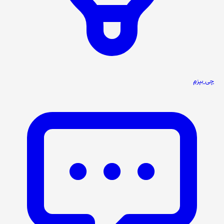
چی بپزم