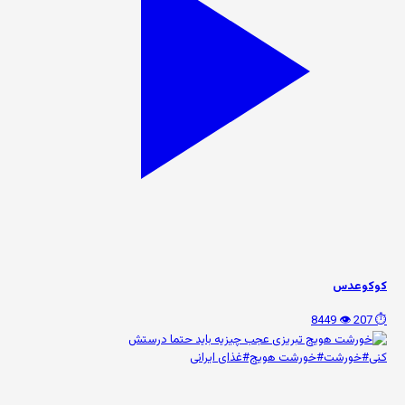
کوکو‌عدس
👁️ 8449
⏱️ 207