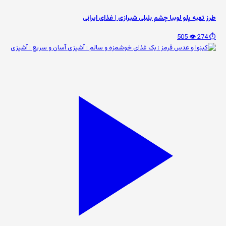
طرز تهیه پلو لوبیا چشم بلبلی شیرازی | غذای ایرانی
👁️ 505
⏱️ 274