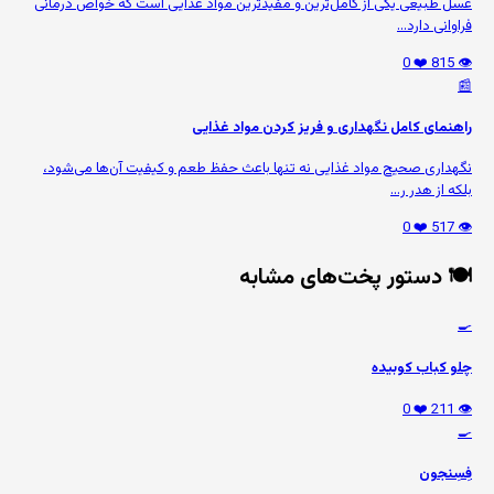
عسل طبیعی یکی از کامل‌ترین و مفیدترین مواد غذایی است که خواص درمانی
فراوانی دارد...
❤️ 0
👁️ 815
📰
راهنمای کامل نگهداری و فریز کردن مواد غذایی
نگهداری صحیح مواد غذایی نه تنها باعث حفظ طعم و کیفیت آن‌ها می‌شود،
بلکه از هدر ر...
❤️ 0
👁️ 517
🍽️ دستور پخت‌های مشابه
🍳
چلو کباب کوبیده
❤️ 0
👁️ 211
🍳
فِسِنجون