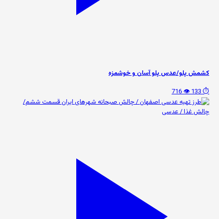
کشمش پلو/عدس پلو آسان و خوشمزه
👁️ 716
⏱️ 133