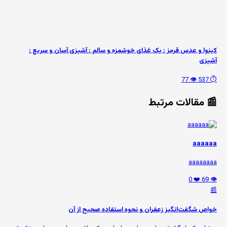
کینوا و عدس قرمز : یک غذای خوشمزه و سالم : آشپزی آسان و سریع :
آشپزی
👁️ 77
⏱️ 537
📰 مقالات مرتبط
aaaaaa
aaaaaaaa
❤️ 0
👁️ 69
📰
خواص شگفت‌انگیز زعفران و نحوه استفاده صحیح از آن