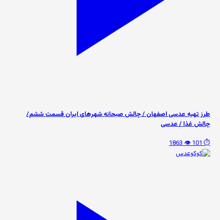
طرز تهیه عدسی اصفهان / چالش صبحانه شهرهای ایران قسمت ششم/
چالش غذا / عدسی
👁️ 1863
⏱️ 101