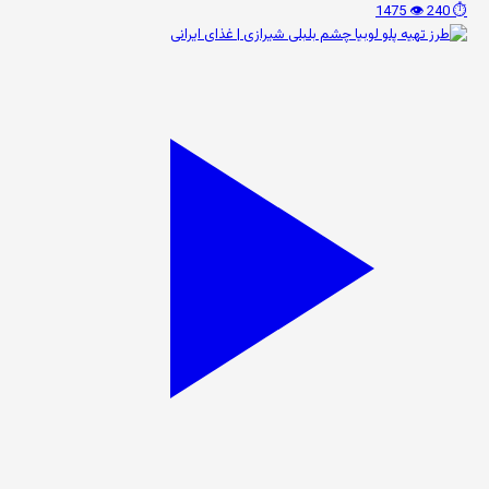
👁️ 1475
⏱️ 240