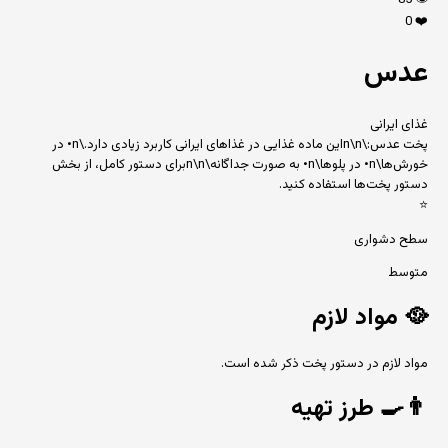
85
👁️
0
❤️
عدس
غذای ایرانی
پخت عدس:\n\nاین ماده غذایی در غذاهای ایرانی کاربرد زیادی دارد.\n• در
خورش‌ها\n• در پلوها\n• به صورت جداگانه\n\nبرای دستور کامل، از بخش
دستور پخت‌ها استفاده کنید.
⭐
سطح دشواری
متوسط
🥘
مواد لازم
مواد لازم در دستور پخت ذکر شده است.
👨‍🍳
طرز تهیه