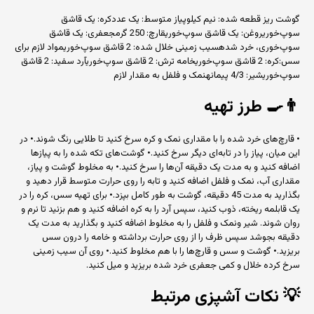
گوشت ریز قطعه شده: نیم کیلوپیاز متوسط: یک عددکره: یک قاشق
سوپ‌خوریروغن: یک قاشق سوپ‌خوریقارچ: 250 گرمجعفری: یک قاشق
سوپ‌خوری، خرد شدهسیب زمینی خلال شده: 2 قاشق سوپ‌خوریمواد لازم برای
سس:کره: ‌2 قاشق سوپ‌خوریخامه ترش: 2 قاشق سوپ‌خوریآرد سفید: 2 قاشق
سوپ‌خوریشیر: 4/3 پیمانهنمک و فلفل به مقدار لازم
👨‍🍳
طرز تهیه
• قارچ‌های خرد شده را با مقداری نمک و کره سرخ کنید تا طلایی رنگ شوند.• در
این میان، پیاز را در تابه‌ای دیگر سرخ کنید.• گوشت‌های تکه شده را به پیازها
اضافه کنید و به مدت یک دقیقه آن‌ها را سرخ کنید.• به مخلوط گوشت و پیاز،
مقداری آب، نمک و فلفل اضافه کنید و تابه را روی حرارت متوسط قرار دهید و
بگذارید به مدت 45 دقیقه، گوشت به طور کامل بپزد.• برای تهیه سس، کره را در
یک قابلمه ریخته، ذوب کنید، سپس آرد را به کره اضافه کنید و هم بزنید تا نرم و
روان شوند. شیر ونمک و فلفل را به مخلوط اضافه کنید و بگذارید به مدت یک
دقیقه بجوشد سپس ظرف را از روی حرارت برداشته و خامه را درون سس
بریزید.• گوشت و سس و قارچ‌ها را با هم مخلوط کنید.• روی آن سیب زمینی
سرخ کرده خلال و کمی جعفری خرد شده بریزید و میل کنید.
💡
نکات آشپزی مرتبط