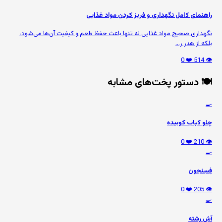
راهنمای کامل نگهداری و فریز کردن مواد غذایی
نگهداری صحیح مواد غذایی نه تنها باعث حفظ طعم و کیفیت آن‌ها می‌شود،
بلکه از هدر ر...
❤️ 0
👁️ 514
🍽️ دستور پخت‌های مشابه
🍳
چلو کباب کوبیده
❤️ 0
👁️ 210
🍳
فِسِنجون
❤️ 0
👁️ 205
🍳
آش رشته