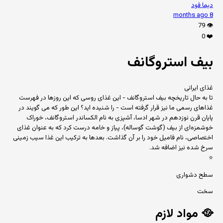
دیما فود
8 months ago
79
👁️
0
❤️
بیف استروگانف
غذای ایرانی
تا به‌ حال تاریخچه بیف ‌استروگانف - این غذای روسی که این روزها در فهرست
غذاهای رسمی ما نیز قرار گرفته است - را شنیده ‌اید؟ این‌ طور که می‌ گویند در
پایان قرن نوزدهم در شهر ادسا، آشپزی به نام الکساندر استروگانف، خوراک
خوشمزه‌ای از بیف (گوشت گوساله)، پیاز و خامه درست کرد که به‌ عنوان غذای
اختصاصی، نام فامیل خود را بر آن گذاشت. بعدها به ترکیب این غذا سیب ‌زمینی
سرخ‌ شده نیز اضافه شد.
⭐
سطح دشواری
سخت
🥘
مواد لازم