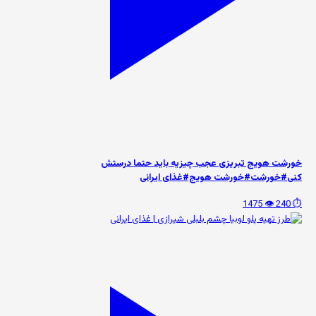
خورشت هویج تبریزی عجب چیزیه باید حتما درستش
کنی#خورشت#خورشت هویج#غذای ایرانی
👁️ 1475
⏱️ 240