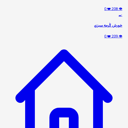
❤️ 0
👁️ 208
🍳
خورش گُرمه سبزی
❤️ 0
👁️ 209