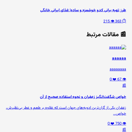
طرز تهیه برانی کدو خوشمزه و ساده| غذای ایرانی خانگی
👁️ 215
⏱️ 363
📰 مقالات مرتبط
aaaaaa
aaaaaaaa
❤️ 0
👁️ 67
📰
خواص شگفت‌انگیز زعفران و نحوه استفاده صحیح از آن
زعفران یکی از گران‌ترین ادویه‌های جهان است که علاوه بر طعم و عطر بی‌نظیرش،
خواص...
❤️ 0
👁️ 750
📰