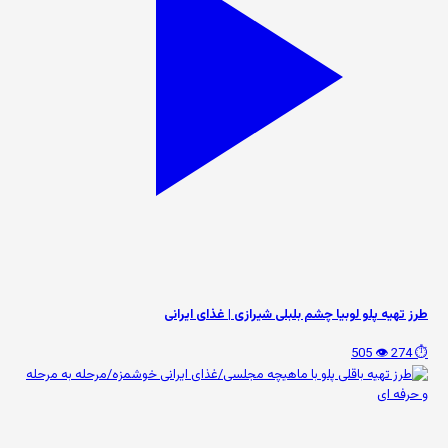
طرز تهیه پلو لوبیا چشم بلبلی شیرازی | غذای ایرانی
👁️ 505
⏱️ 274