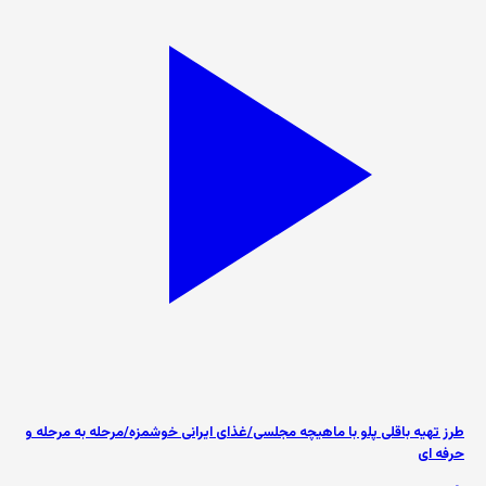
طرز تهیه باقلی پلو با ماهیچه مجلسی/غذای ایرانی خوشمزه/مرحله به مرحله و
حرفه ای