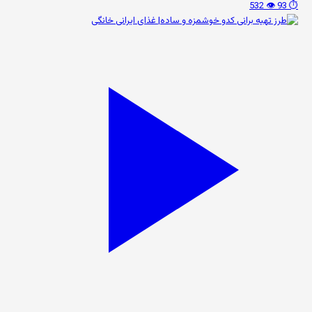
👁️ 532
⏱️ 93