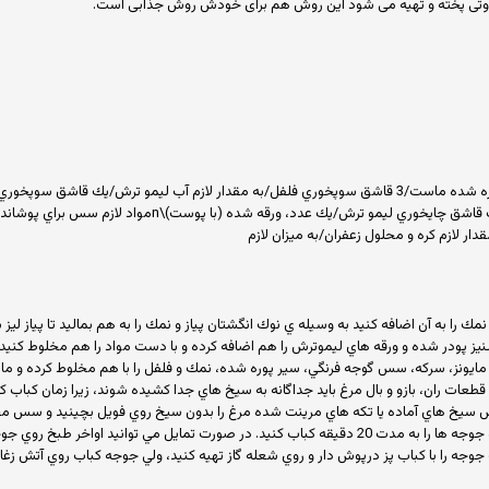
تفاوتی پخته و تهیه می شود این روش هم برای خودش روش جذابی است.
 لازم كره و محلول زعفران/به ميزان لازم
 نمك را به آن اضافه كنيد به وسيله ي نوك انگشتان پياز و نمك را به هم بماليد تا پياز 
ز پودر شده و ورقه هاي ليموترش را هم اضافه كرده و با دست مواد را هم مخلوط كنيد. 
مايونز، سركه، سس گوجه فرنگي، سير پوره شده، نمك و فلفل را با هم مخلوط كرده و م
قطعات ران، بازو و بال مرغ بايد جداگانه به سيخ هاي جدا كشيده شوند، زيرا زمان كباب 
جوجه را با كباب پز درپوش دار و روي شعله گاز تهيه كنيد، ولي جوجه كباب روي آتش زغا