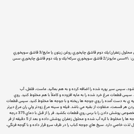
مرغ/يك كيلوگرم پياز متوسط/2 عدد، خلال شده نمك/به مقدار لازم، سير/2 حبه، پوره شده ماست/3 قاشق سوپخوري فلفل/به مقدار لازم آب ليمو ترش/يك قاشق سوپخوري محلول زعفران/يك دوم قاشق چايخوري روغن زيتون يا مايع/3 قاشق سوپخوري
زردچوبه/يك هشتم قاشق چايخوري ادويه مخلوط همراه با تخم گشنيز پودر شده/يك قاشق چايخوري ليمو ترش/يك عدد، ورقه شده (با پوست)\nمواد لازم سس براي پوشاندن: \nسس مايونز/2 قاشق سوپخوري سركه/يك و يك دوم قاشق چايخوري سس
ليز شود، سپس سير پوره شده را اضافه كرده و به هم بماليد. ماست، فلفل، آب
سپس قطعات مرغ خرد شده را به مايه افزوده و كاملاً با هم مخلوط كنيد. روي
ايه ي به دست آمده را روي جوجه ها ريخته و با جوجه ها مخلوط كنيد. سپس قطعات
كردن هر قسمت، متفاوت از بقيه مي باشد. فيله و سينه مرغ زودتر ولي ران مرغ ديرتر
كباب مي شود. مي توانيد سيني فر را با فويل بپوشانيد و روي فويل را چرب كنيد، سپس سيخ هاي آماده يا تكه هاي مرينت شده مرغ را بدون سيخ روي فويل بچينيد و سس مخصوص پوشش دادن را با برس روي قطعات بكشيد. فر را از قبل با دماي 375 درجه
فارنهايت (190 درجه ي سانتي گراد) گرم كرده و سيني را در طبقه ي وسط فر بگذاريد و جوجه ها را به مدت 20 دقيقه كباب كنيد. در صورت تمايل مي توانيد اواخر طبخ روي جوجه ها را مخلوط با كره آب شده و محلول زعفران پوشش داده و بعد از 5 دقيقه از فر
ل لذت خاصي دارد. سيخ هاي جوجه كباب را در ظرف سرو قرار داده و با گوجه فرنگي،