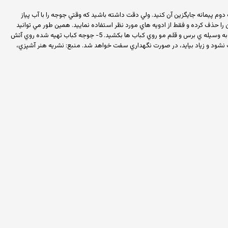
نيد پياز خلال شده را حذف كرده و آب پياز را تا يك دوم پيمانه جايگزين آن كنيد. ولي دقت داشته باشيد كه وقتي جوجه را با آب پياز
نگه داريد ولي با پياز خلال شده مي توان جوجه را تا 48 ساعت در يخچال نگه داشت. 3- مي توانيد محلول زعفران را حذف كرده و فقط از ادويه هاي مورد نظر استفاده نماييد. همين طور مي توانيد
سبزيجات معطر تازه خرد شده را نيز به مايه ي مرينت اضافه كنيد. 4- اگر جوجه كباب را روي آتش زغال كباب كنيد، اواسط كباب كردن، مخلوط كره آب شده و محلول زغفران را به وسيله ي برس و قلم مو روي كباب ها بكشيد. 5- جوجه كباب تهيه شده روي آتش
 نشود و زياد بيايد، در صورت نگهداري سفت خواهد شد. منبع: نشريه هنر آشپزي،