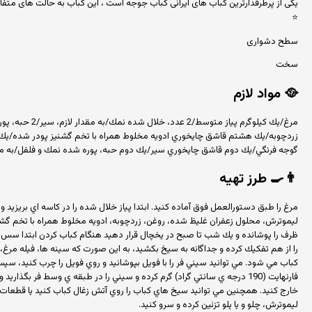
یکی از پرطرفدارترین کباب های ایرانی کباب جوجه است ، این کباب به حالت های م
⭐
سطح دشواری
سخت
🥘
مواد لازم
گوجه فرنگي/يك دوم قاشق چايخوري سير/يك دوم حبه، پوره شده نمك و فلفل/به مقدار
👨‍🍳
طرز تهیه
مرغ را طبق دستورالعمل فوق آماده كنيد. ابتدا پياز خلال شده را در كاسه اي بريزيد و
ليموترش، محلول زعفران غليظ شده، روغن، زردچوبه، ادويه مخلوط همراه با تخم گشني
ظرف را پوشانده و يك شب تا صبح در يخچال قرار دهيد هنگام كباب كردن ابتدا سس 
را از هم تفكيك كرده و جداگانه به سيخ بكشيد، به اين صورت كه سينه ها، فيله مرغ، 
خارج كنيد. همچنين مي توانيد سيخ هاي كباب را روي آتش زغال كباب كنيد يا قطعات 
ليموترش، چلو و يا پلو تزئين كرده و سرو كنيد.