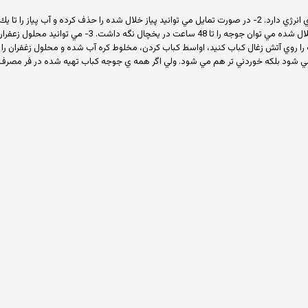
1- اين دستور 10 گرم كربوهيدرات، 140 گرم پروتئين، 110 گرم چربي و 1590 كيلوكالري انرژي دارد. 2- در صورت تمايل مي توا
مزه دار مي كنيد، فقط مي توانيد براي مدت كوتاهي در يخچال 
ل نمي شود بلكه خوردني تر هم مي شود. ولي اگر همه ي جوجه كباب تهيه شده در فر مصرف