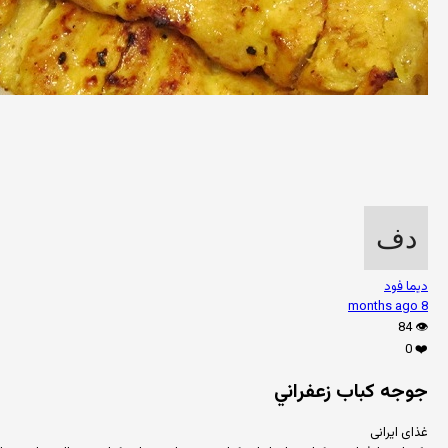
دیما فود
8 months ago
84
👁️
0
❤️
جوجه كباب زعفراني
غذای ایرانی