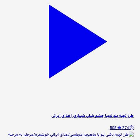
طرز تهیه پلو لوبیا چشم بلبلی شیرازی | غذای ایرانی
👁️ 505
⏱️ 274