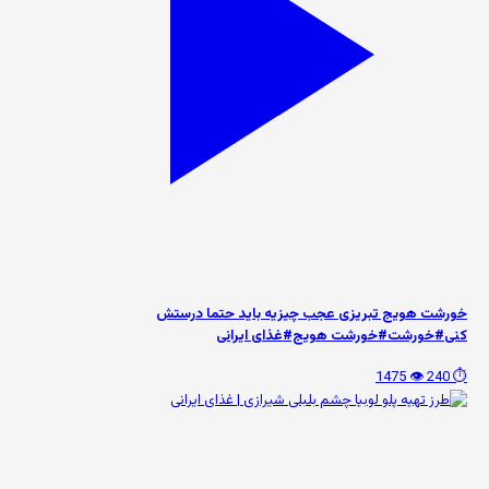
خورشت هویج تبریزی عجب چیزیه باید حتما درستش
کنی#خورشت#خورشت هویج#غذای ایرانی
👁️ 1475
⏱️ 240