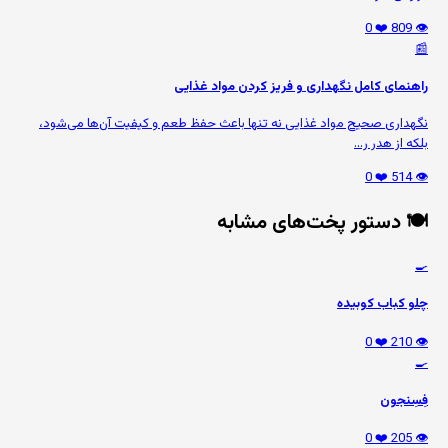
❤️ 0
👁️ 809
📰
راهنمای کامل نگهداری و فریز کردن مواد غذایی
نگهداری صحیح مواد غذایی نه تنها باعث حفظ طعم و کیفیت آن‌ها می‌شود،
بلکه از هدر ر...
❤️ 0
👁️ 514
🍽️ دستور پخت‌های مشابه
🍳
چلو کباب کوبیده
❤️ 0
👁️ 210
🍳
فِسِنجون
❤️ 0
👁️ 205