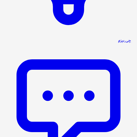
چی بپزم