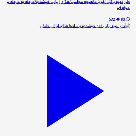
طرز تهیه باقلی پلو با ماهیچه مجلسی/غذای ایرانی خوشمزه/مرحله به مرحله و
حرفه ای
👁️ 532
⏱️ 93