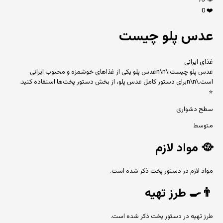
73
👁️
0
❤️
عدس پلو چیست
غذای ایرانی
عدس پلو چیست:\n\nعدس پلو یکی از غذاهای خوشمزه و محبوب ایرانی
است.\n\nبرای دستور کامل عدس پلو، از بخش دستور پخت‌ها استفاده کنید.
⭐
سطح دشواری
متوسط
🥘
مواد لازم
مواد لازم در دستور پخت ذکر شده است.
👨‍🍳
طرز تهیه
طرز تهیه در دستور پخت ذکر شده است.