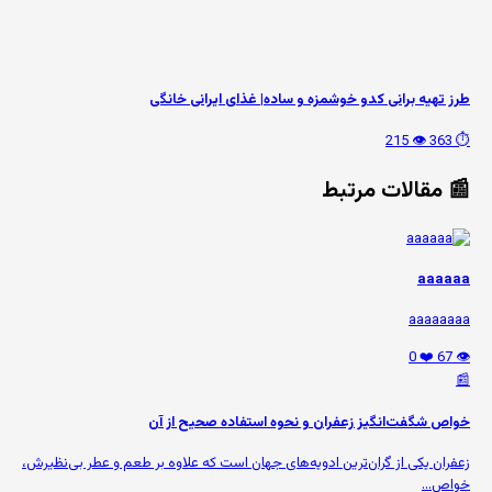
طرز تهیه برانی کدو خوشمزه و ساده| غذای ایرانی خانگی
👁️ 215
⏱️ 363
📰 مقالات مرتبط
aaaaaa
aaaaaaaa
❤️ 0
👁️ 67
📰
خواص شگفت‌انگیز زعفران و نحوه استفاده صحیح از آن
زعفران یکی از گران‌ترین ادویه‌های جهان است که علاوه بر طعم و عطر بی‌نظیرش،
خواص...