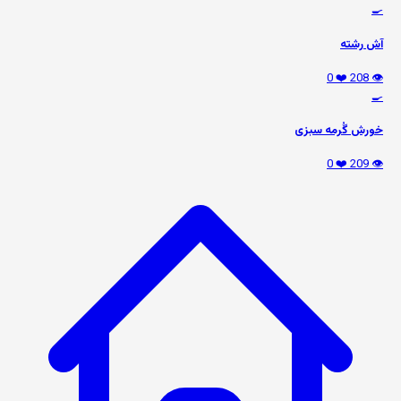
🍳
آش رشته
❤️ 0
👁️ 208
🍳
خورش گُرمه سبزی
❤️ 0
👁️ 209