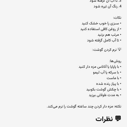
3. تا آب آن گرفته شود
4. رنگ آن تیره شود
نکات:
• سبزی را خوب خشک کنید
• از روغن کافی استفاده کنید
• مرتب هم بزنید
• تا آب کامل گرفته شود
💡 نرم کردن گوشت:
روش‌ها:
• با پاپایا یا آناناس مزه دار کنید
• با سرکه یا آب لیمو
• با ماست
• با پیاز رنده شده
• با چکش گوشت بکوبید
• به مدت طولانی بپزید
نکته: مزه دار کردن چند ساعته گوشت را نرم می‌کند.
💬
نظرات