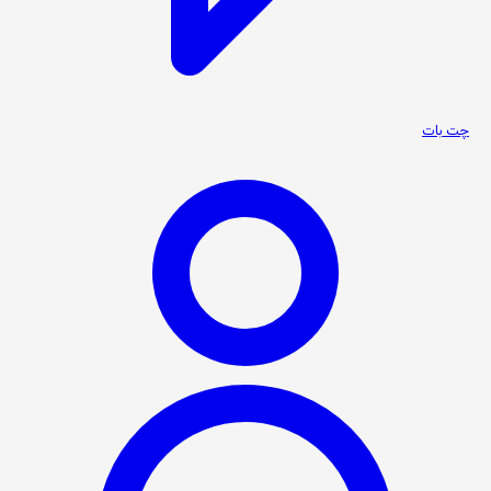
چت بات