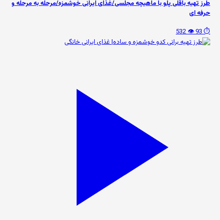
طرز تهیه باقلی پلو با ماهیچه مجلسی/غذای ایرانی خوشمزه/مرحله به مرحله و
حرفه ای
👁️ 532
⏱️ 93