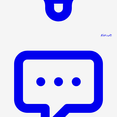
چی بپزم