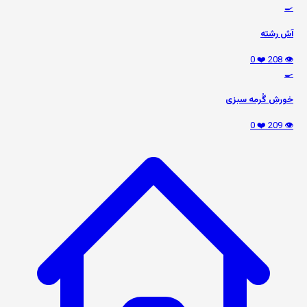
🍳
آش رشته
❤️ 0
👁️ 208
🍳
خورش گُرمه سبزی
❤️ 0
👁️ 209