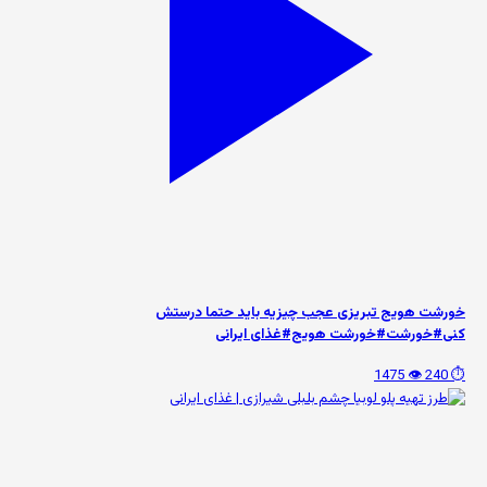
خورشت هویج تبریزی عجب چیزیه باید حتما درستش
کنی#خورشت#خورشت هویج#غذای ایرانی
👁️ 1475
⏱️ 240