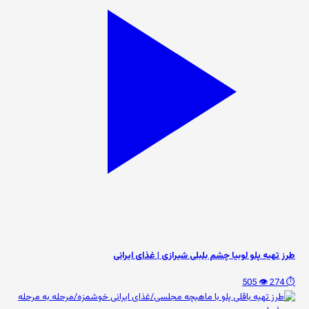
طرز تهیه پلو لوبیا چشم بلبلی شیرازی | غذای ایرانی
👁️ 505
⏱️ 274