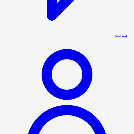
چت بات