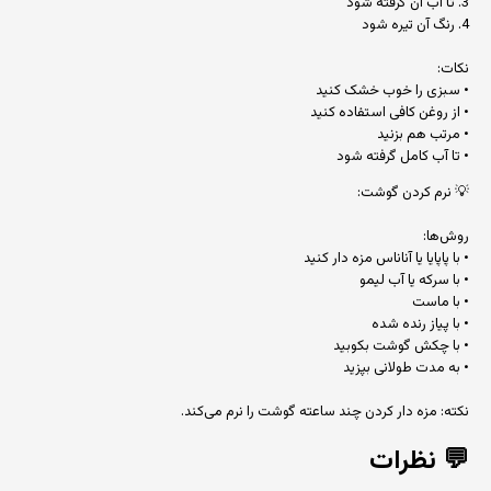
3. تا آب آن گرفته شود
4. رنگ آن تیره شود
نکات:
• سبزی را خوب خشک کنید
• از روغن کافی استفاده کنید
• مرتب هم بزنید
• تا آب کامل گرفته شود
💡 نرم کردن گوشت:
روش‌ها:
• با پاپایا یا آناناس مزه دار کنید
• با سرکه یا آب لیمو
• با ماست
• با پیاز رنده شده
• با چکش گوشت بکوبید
• به مدت طولانی بپزید
نکته: مزه دار کردن چند ساعته گوشت را نرم می‌کند.
💬
نظرات