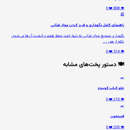
❤️ 0
👁️ 808
📰
راهنمای کامل نگهداری و فریز کردن مواد غذایی
نگهداری صحیح مواد غذایی نه تنها باعث حفظ طعم و کیفیت آن‌ها می‌شود،
بلکه از هدر ر...
❤️ 0
👁️ 514
🍽️ دستور پخت‌های مشابه
🍳
چلو کباب کوبیده
❤️ 0
👁️ 210
🍳
فِسِنجون
❤️ 0
👁️ 205