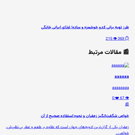
طرز تهیه برانی کدو خوشمزه و ساده| غذای ایرانی خانگی
👁️ 215
⏱️ 363
📰 مقالات مرتبط
aaaaaa
aaaaaaaa
❤️ 0
👁️ 67
📰
خواص شگفت‌انگیز زعفران و نحوه استفاده صحیح از آن
زعفران یکی از گران‌ترین ادویه‌های جهان است که علاوه بر طعم و عطر بی‌نظیرش،
خواص...