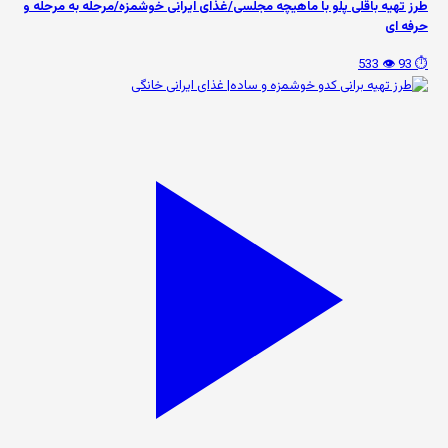
طرز تهیه باقلی پلو با ماهیچه مجلسی/غذای ایرانی خوشمزه/مرحله به مرحله و
حرفه ای
👁️ 533
⏱️ 93