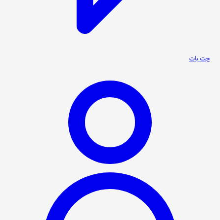
چت بات