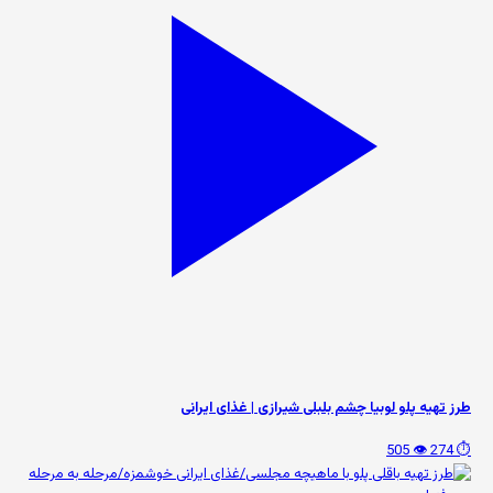
طرز تهیه پلو لوبیا چشم بلبلی شیرازی | غذای ایرانی
👁️ 505
⏱️ 274