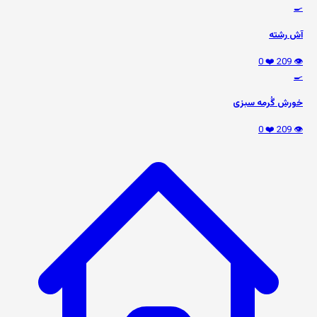
🍳
آش رشته
❤️ 0
👁️ 209
🍳
خورش گُرمه سبزی
❤️ 0
👁️ 209