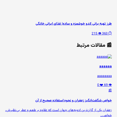
طرز تهیه برانی کدو خوشمزه و ساده| غذای ایرانی خانگی
👁️ 215
⏱️ 363
📰 مقالات مرتبط
aaaaaa
aaaaaaaa
❤️ 0
👁️ 69
📰
خواص شگفت‌انگیز زعفران و نحوه استفاده صحیح از آن
زعفران یکی از گران‌ترین ادویه‌های جهان است که علاوه بر طعم و عطر بی‌نظیرش،
خواص...