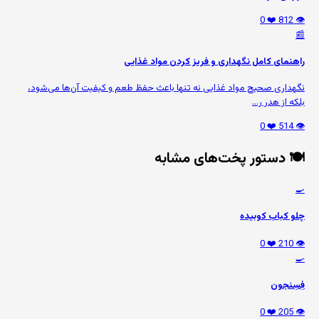
❤️ 0
👁️ 812
📰
راهنمای کامل نگهداری و فریز کردن مواد غذایی
نگهداری صحیح مواد غذایی نه تنها باعث حفظ طعم و کیفیت آن‌ها می‌شود،
بلکه از هدر ر...
❤️ 0
👁️ 514
🍽️ دستور پخت‌های مشابه
🍳
چلو کباب کوبیده
❤️ 0
👁️ 210
🍳
فِسِنجون
❤️ 0
👁️ 205