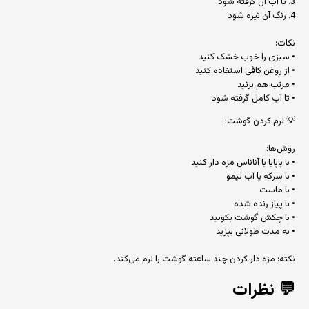
3. تا آب آن گرفته شود
4. رنگ آن تیره شود
نکات:
• سبزی را خوب خشک کنید
• از روغن کافی استفاده کنید
• مرتب هم بزنید
• تا آب کامل گرفته شود
💡 نرم کردن گوشت:
روش‌ها:
• با پاپایا یا آناناس مزه دار کنید
• با سرکه یا آب لیمو
• با ماست
• با پیاز رنده شده
• با چکش گوشت بکوبید
• به مدت طولانی بپزید
نکته: مزه دار کردن چند ساعته گوشت را نرم می‌کند.
💬
نظرات