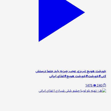
خورشت هویج تبریزی عجب چیزیه باید حتما درستش
کنی#خورشت#خورشت هویج#غذای ایرانی
👁️ 1475
⏱️ 240