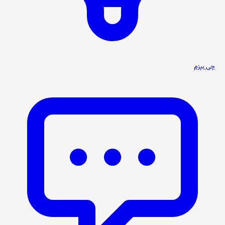
چی بپزم