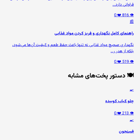
فراوانی دارد...
❤️ 0
👁️ 816
📰
راهنمای کامل نگهداری و فریز کردن مواد غذایی
نگهداری صحیح مواد غذایی نه تنها باعث حفظ طعم و کیفیت آن‌ها می‌شود،
بلکه از هدر ر...
❤️ 0
👁️ 519
🍽️ دستور پخت‌های مشابه
🍳
چلو کباب کوبیده
❤️ 0
👁️ 213
🍳
فِسِنجون