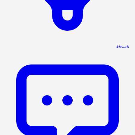
چی بپزم