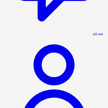
چت بات