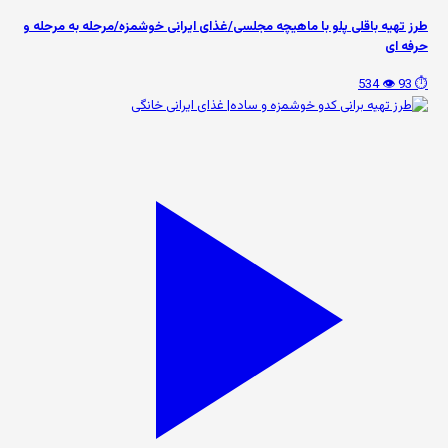
طرز تهیه باقلی پلو با ماهیچه مجلسی/غذای ایرانی خوشمزه/مرحله به مرحله و
حرفه ای
👁️ 534
⏱️ 93