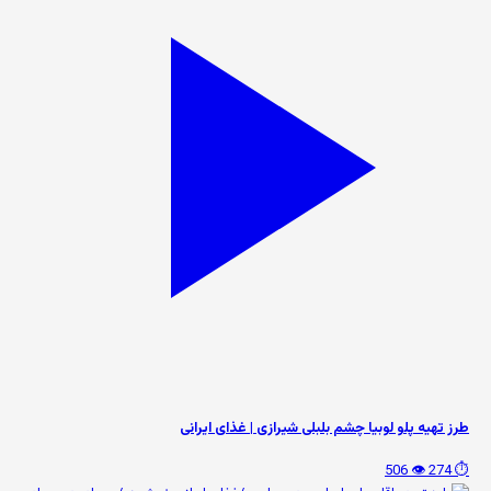
طرز تهیه پلو لوبیا چشم بلبلی شیرازی | غذای ایرانی
👁️ 506
⏱️ 274