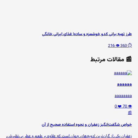
طرز تهیه برانی کدو خوشمزه و ساده| غذای ایرانی خانگی
👁️ 216
⏱️ 363
📰 مقالات مرتبط
aaaaaa
aaaaaaaa
❤️ 0
👁️ 70
📰
خواص شگفت‌انگیز زعفران و نحوه استفاده صحیح از آن
زعفران یکی از گران‌ترین ادویه‌های جهان است که علاوه بر طعم و عطر بی‌نظیرش،