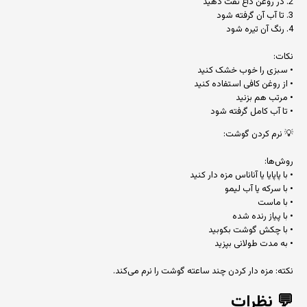
2. در روغن داغ تفت دهید
3. تا آب آن گرفته شود
4. رنگ آن تیره شود
نکات:
• سبزی را خوب خشک کنید
• از روغن کافی استفاده کنید
• مرتب هم بزنید
• تا آب کامل گرفته شود
💡 نرم کردن گوشت:
روش‌ها:
• با پاپایا یا آناناس مزه دار کنید
• با سرکه یا آب لیمو
• با ماست
• با پیاز رنده شده
• با چکش گوشت بکوبید
• به مدت طولانی بپزید
نکته: مزه دار کردن چند ساعته گوشت را نرم می‌کند.
💬
نظرات