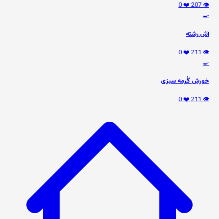
❤️ 0
👁️ 207
🍳
آش رشته
❤️ 0
👁️ 211
🍳
خورش گُرمه سبزی
❤️ 0
👁️ 211