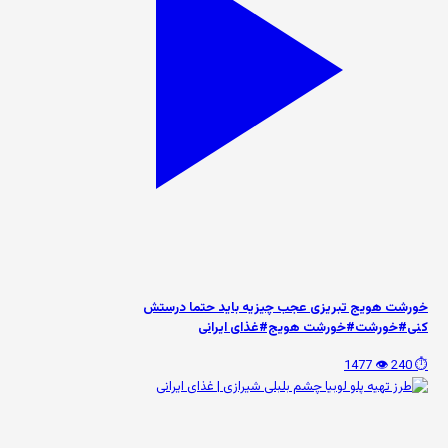
خورشت هویج تبریزی عجب چیزیه باید حتما درستش
کنی#خورشت#خورشت هویج#غذای ایرانی
👁️ 1477
⏱️ 240