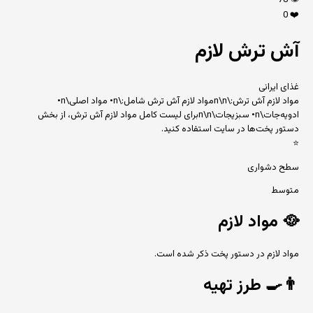
78
👁️
0
❤️
آش ترش لازم
غذای ایرانی
مواد لازم آش ترش:\n\nمواد لازم آش ترش شامل:\n• مواد اصلی\n•
ادویه‌جات\n• سبزیجات\n\nبرای لیست کامل مواد لازم آش ترش، از بخش
دستور پخت‌ها در سایت استفاده کنید.
⭐
سطح دشواری
متوسط
🥘
مواد لازم
مواد لازم در دستور پخت ذکر شده است.
👨‍🍳
طرز تهیه