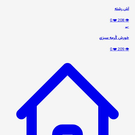
آش رشته
❤️ 0
👁️ 208
🍳
خورش گُرمه سبزی
❤️ 0
👁️ 209