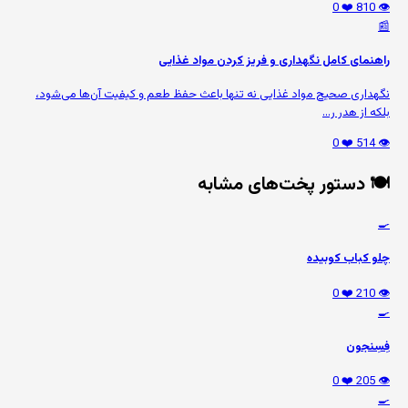
❤️ 0
👁️ 810
📰
راهنمای کامل نگهداری و فریز کردن مواد غذایی
نگهداری صحیح مواد غذایی نه تنها باعث حفظ طعم و کیفیت آن‌ها می‌شود،
بلکه از هدر ر...
❤️ 0
👁️ 514
🍽️ دستور پخت‌های مشابه
🍳
چلو کباب کوبیده
❤️ 0
👁️ 210
🍳
فِسِنجون
❤️ 0
👁️ 205
🍳