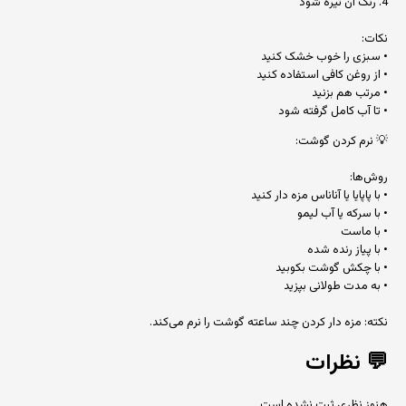
4. رنگ آن تیره شود
نکات:
• سبزی را خوب خشک کنید
• از روغن کافی استفاده کنید
• مرتب هم بزنید
• تا آب کامل گرفته شود
💡 نرم کردن گوشت:
روش‌ها:
• با پاپایا یا آناناس مزه دار کنید
• با سرکه یا آب لیمو
• با ماست
• با پیاز رنده شده
• با چکش گوشت بکوبید
• به مدت طولانی بپزید
نکته: مزه دار کردن چند ساعته گوشت را نرم می‌کند.
💬
نظرات
هنوز نظری ثبت نشده است.