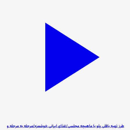
طرز تهیه باقلی پلو با ماهیچه مجلسی/غذای ایرانی خوشمزه/مرحله به مرحله و