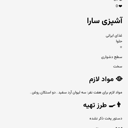
81
👁️
0
❤️
آشپزی سارا
غذای ایرانی
حلوا
⭐
سطح دشواری
سخت
🥘
مواد لازم
مواد لازم برای هفت نفر: سه لیوان آرد سفید . دو استکان روغن .
👨‍🍳
طرز تهیه
دستور پخت ذکر نشده