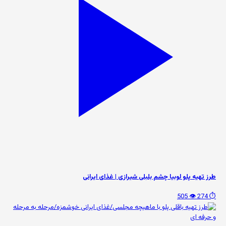
طرز تهیه پلو لوبیا چشم بلبلی شیرازی | غذای ایرانی
👁️ 505
⏱️ 274