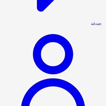
چت بات