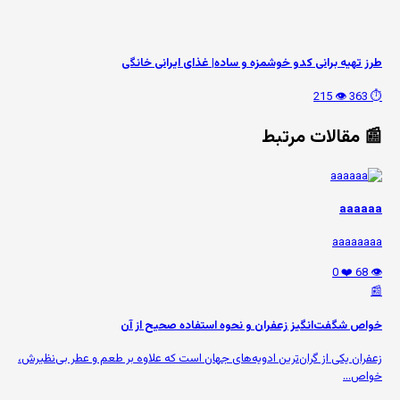
طرز تهیه برانی کدو خوشمزه و ساده| غذای ایرانی خانگی
👁️ 215
⏱️ 363
📰 مقالات مرتبط
aaaaaa
aaaaaaaa
❤️ 0
👁️ 68
📰
خواص شگفت‌انگیز زعفران و نحوه استفاده صحیح از آن
زعفران یکی از گران‌ترین ادویه‌های جهان است که علاوه بر طعم و عطر بی‌نظیرش،
خواص...