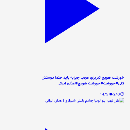
خورشت هویج تبریزی عجب چیزیه باید حتما درستش
کنی#خورشت#خورشت هویج#غذای ایرانی
👁️ 1475
⏱️ 240