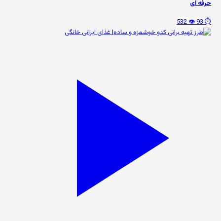
حرفه ای
👁️ 532
⏱️ 93