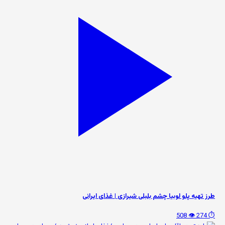
طرز تهیه پلو لوبیا چشم بلبلی شیرازی | غذای ایرانی
👁️ 508
⏱️ 274