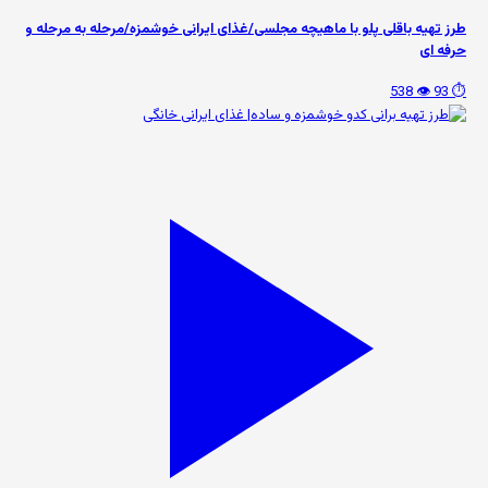
طرز تهیه باقلی پلو با ماهیچه مجلسی/غذای ایرانی خوشمزه/مرحله به مرحله و
حرفه ای
👁️ 538
⏱️ 93