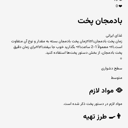
73
👁️
0
❤️
بادمجان پخت
غذای ایرانی
زمان پخت بادمجان:\n\nزمان پخت بادمجان بسته به مقدار و نوع آن متفاوت
است.\n• معمولاً 1-2 ساعت\n• بگذارید خوب جا بیفتد\n\nبرای زمان دقیق
پخت بادمجان، از بخش دستور پخت‌ها استفاده کنید.
⭐
سطح دشواری
متوسط
🥘
مواد لازم
مواد لازم در دستور پخت ذکر شده است.
👨‍🍳
طرز تهیه