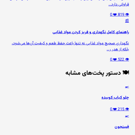
فراوانی دارد...
❤️ 0
👁️ 819
📰
راهنمای کامل نگهداری و فریز کردن مواد غذایی
نگهداری صحیح مواد غذایی نه تنها باعث حفظ طعم و کیفیت آن‌ها می‌شود،
بلکه از هدر ر...
❤️ 0
👁️ 522
🍽️ دستور پخت‌های مشابه
🍳
چلو کباب کوبیده
❤️ 0
👁️ 215
🍳
فِسِنجون