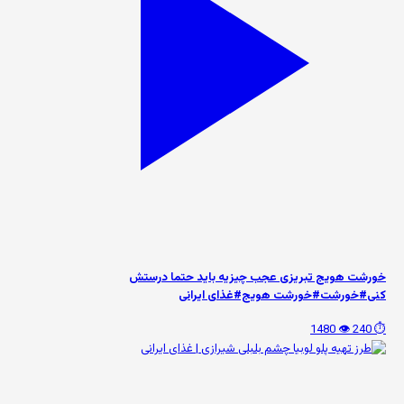
خورشت هویج تبریزی عجب چیزیه باید حتما درستش
کنی#خورشت#خورشت هویج#غذای ایرانی
👁️ 1480
⏱️ 240