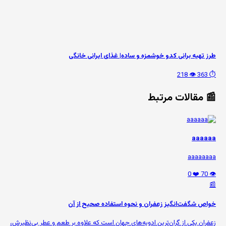
طرز تهیه برانی کدو خوشمزه و ساده| غذای ایرانی خانگی
👁️ 218
⏱️ 363
📰 مقالات مرتبط
aaaaaa
aaaaaaaa
❤️ 0
👁️ 70
📰
خواص شگفت‌انگیز زعفران و نحوه استفاده صحیح از آن
زعفران یکی از گران‌ترین ادویه‌های جهان است که علاوه بر طعم و عطر بی‌نظیرش،