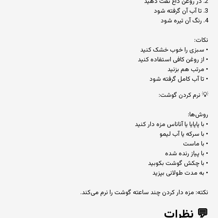
2. در روغن داغ تفت دهید
3. تا آب آن گرفته شود
4. رنگ آن تیره شود
نکات:
• سبزی را خوب خشک کنید
• از روغن کافی استفاده کنید
• مرتب هم بزنید
• تا آب کامل گرفته شود
💡 نرم کردن گوشت:
روش‌ها:
• با پاپایا یا آناناس مزه دار کنید
• با سرکه یا آب لیمو
• با ماست
• با پیاز رنده شده
• با چکش گوشت بکوبید
• به مدت طولانی بپزید
نکته: مزه دار کردن چند ساعته گوشت را نرم می‌کند.
💬
نظرات