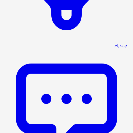
چی بپزم