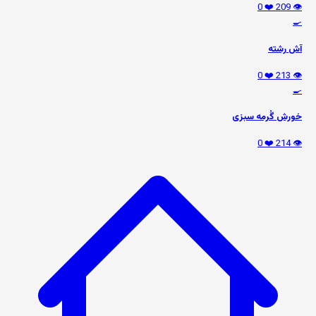
❤️ 0
👁️ 209
🍳
آش رشته
❤️ 0
👁️ 213
🍳
خورش گُرمه سبزی
❤️ 0
👁️ 214