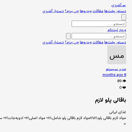
🍳
آشپزی
دستور پخت‌ها
مقالات
ویدیوها
چی بپزم؟
دستیار آشپزی
ورود
ثبت‌نام
دستور پخت‌ها
مقالات
ویدیوها
چی بپزم؟
دستیار آشپزی
مدیر سیستم
8 months ago
89
👁️
0
❤️
باقالی پلو لازم
غذای ایرانی
مواد لازم باقالی پلو:\n\nمواد لازم باقالی پلو شامل:\n• مواد اصلی\n• ادویه‌جات\n• سبزیجات\n\nبرای لیست کامل مواد لازم باقالی پلو، از بخش دستور پخت‌ها در سایت استفاده کنید.
⭐