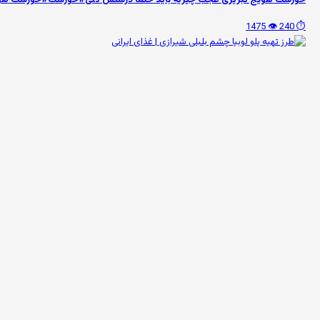
👁️ 1475
⏱️ 240