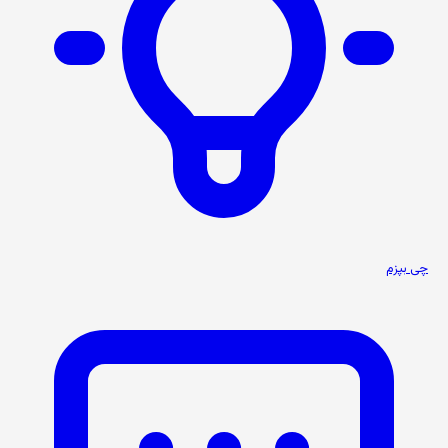
چی بپزم