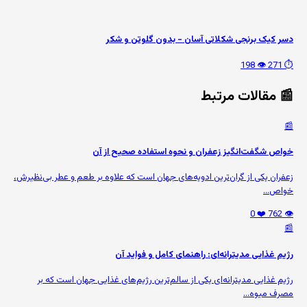
دسر کیک برنجی شکلاتی آسان - بدون گلوتن و شکر
👁️ 198
⏱️ 271
📰 مقالات مرتبط
📰
خواص شگفت‌انگیز زعفران و نحوه استفاده صحیح از آن
زعفران یکی از گران‌ترین ادویه‌های جهان است که علاوه بر طعم و عطر بی‌نظیرش،
خواص...
❤️ 0
👁️ 762
📰
رژیم غذایی مدیترانه‌ای: راهنمای کامل و فواید آن
رژیم غذایی مدیترانه‌ای یکی از سالم‌ترین رژیم‌های غذایی جهان است که بر
مصرف میوه‌...