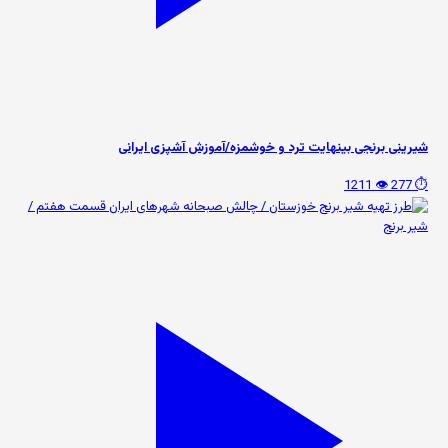
شیرینی برنجی بینهایت ترد و خوشمزه/آموزش آشپزی ایرانی
👁️ 1211
⏱️ 277