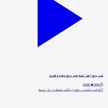
شیر برنج | طرز تهیه شیر برنج ساده و فوری
👁️ 2306
⏱️ 395