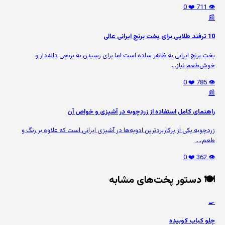
❤️ 0
👁️ 711
📰
10 ترفند طلایی برای پخت برنج ایرانی عالی
پخت برنج ایرانی به ظاهر ساده است اما برای رسیدن به برنجی دانه‌دار و
خوش‌طعم نیاز...
❤️ 0
👁️ 785
📰
راهنمای کامل استفاده از زردچوبه در آشپزی و خواص آن
زردچوبه یکی از پرکاربردترین ادویه‌ها در آشپزی ایرانی است که علاوه بر رنگ و
طعم،...
❤️ 0
👁️ 362
🍽️ دستور پخت‌های مشابه
🍳
چلو کباب کوبیده