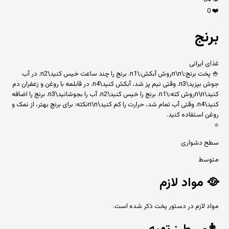
84
👁️
0
❤️
برنج
غذای ایرانی
🍚 پخت برنج:\n\nروش آبکش:\n1. برنج را چند ساعت خیس کنید\n2. در آب
جوش بپزید\n3. وقتی نیم پز شد، آبکش کنید\n4. در قابلمه با روغن و زعفران دم
کنید\n\nروش کته:\n1. برنج را خیس کنید\n2. آب را بجوشانید\n3. برنج را اضافه
کنید\n4. وقتی آب تمام شد، حرارت را کم کنید\n\nنکته: برای برنج بهتر، از نمک و
روغن استفاده کنید.
⭐
سطح دشواری
متوسط
🥘
مواد لازم
مواد لازم در دستور پخت ذکر شده است.