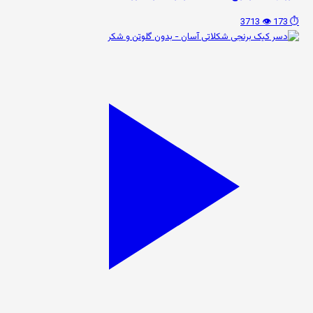
👁️ 3713
⏱️ 173