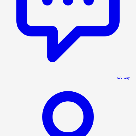
چت بات