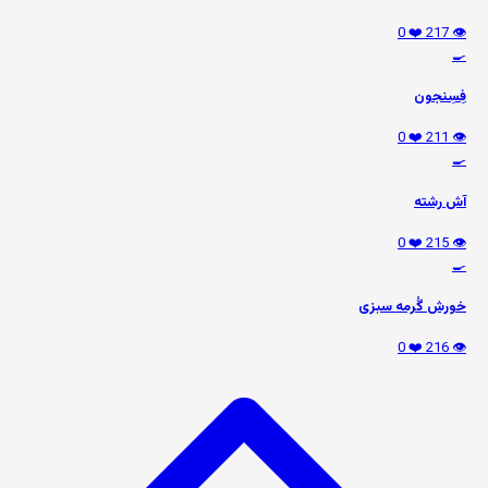
❤️ 0
👁️ 217
🍳
فِسِنجون
❤️ 0
👁️ 211
🍳
آش رشته
❤️ 0
👁️ 215
🍳
خورش گُرمه سبزی
❤️ 0
👁️ 216