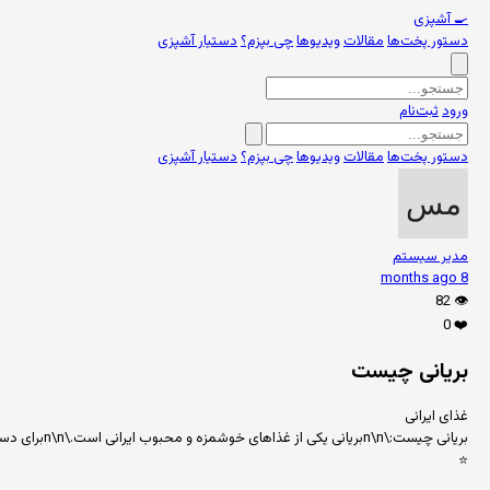
🍳
آشپزی
دستور پخت‌ها
مقالات
ویدیوها
چی بپزم؟
دستیار آشپزی
ورود
ثبت‌نام
دستور پخت‌ها
مقالات
ویدیوها
چی بپزم؟
دستیار آشپزی
مدیر سیستم
8 months ago
82
👁️
0
❤️
بریانی چیست
غذای ایرانی
بریانی چیست:\n\nبریانی یکی از غذاهای خوشمزه و محبوب ایرانی است.\n\nبرای دستور کامل بریانی، از بخش دستور پخت‌ها استفاده کنید.
⭐