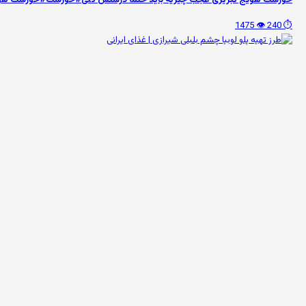
👁️ 1475
⏱️ 240