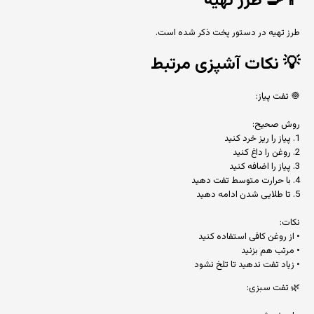
👨‍🍳
طرز تهیه
طرز تهیه در دستور پخت ذکر شده است.
💡
نکات آشپزی مرتبط
🧅 تفت پیاز:
روش صحیح:
1. پیاز را ریز خرد کنید
2. روغن را داغ کنید
3. پیاز را اضافه کنید
4. با حرارت متوسط تفت دهید
5. تا طلایی شدن ادامه دهید
نکات:
• از روغن کافی استفاده کنید
• مرتب هم بزنید
• زیاد تفت ندهید تا تلخ نشود
🌿 تفت سبزی: