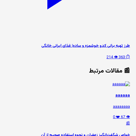
طرز تهیه برانی کدو خوشمزه و ساده| غذای ایرانی خانگی
👁️ 214
⏱️ 363
📰 مقالات مرتبط
aaaaaa
aaaaaaaa
❤️ 0
👁️ 67
📰
خواص شگفت‌انگیز زعفران و نحوه استفاده صحیح از آن