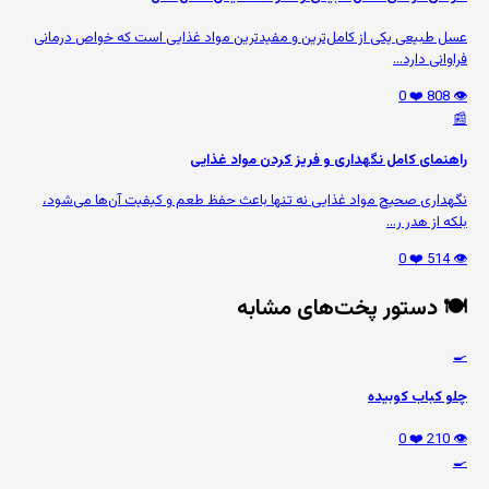
عسل طبیعی یکی از کامل‌ترین و مفیدترین مواد غذایی است که خواص درمانی
فراوانی دارد...
❤️ 0
👁️ 808
📰
راهنمای کامل نگهداری و فریز کردن مواد غذایی
نگهداری صحیح مواد غذایی نه تنها باعث حفظ طعم و کیفیت آن‌ها می‌شود،
بلکه از هدر ر...
❤️ 0
👁️ 514
🍽️ دستور پخت‌های مشابه
🍳
چلو کباب کوبیده
❤️ 0
👁️ 210
🍳