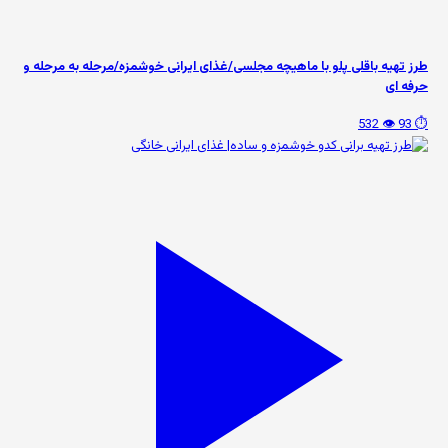
طرز تهیه باقلی پلو با ماهیچه مجلسی/غذای ایرانی خوشمزه/مرحله به مرحله و
حرفه ای
👁️ 532
⏱️ 93