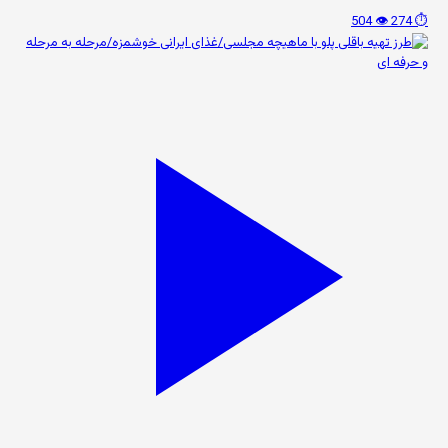
👁️ 504
⏱️ 274