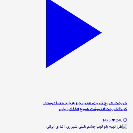
خورشت هویج تبریزی عجب چیزیه باید حتما درستش
کنی#خورشت#خورشت هویج#غذای ایرانی
👁️ 1475
⏱️ 240