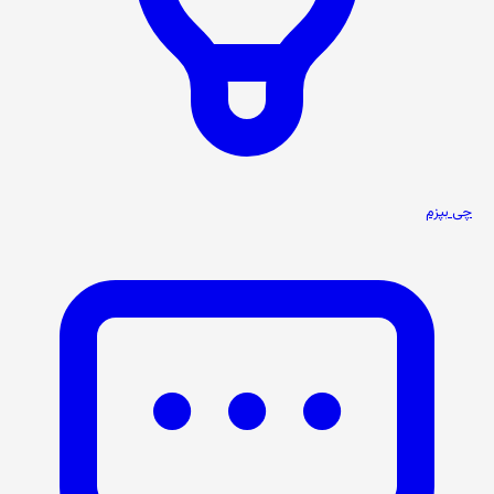
چی بپزم