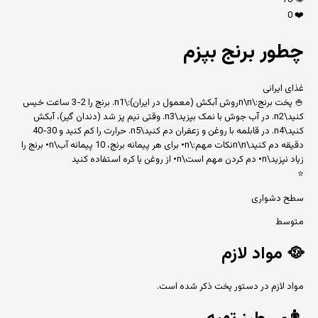
78
👁️
0
❤️
چطور برنج بپزم
غذای ایرانی
🍚 پخت برنج:\n\nروش آبکش (معمول در ایران):\n1. برنج را 2-3 ساعت خیس
کنید\n2. در آب جوش با نمک بپزید\n3. وقتی نیم پز شد (دندان گیر)، آبکش
کنید\n4. در قابلمه با روغن و زعفران دم کنید\n5. حرارت را کم کنید و 30-40
دقیقه دم کنید\n\nنکات مهم:\n• برای هر پیمانه برنج، 10 پیمانه آب\n• برنج را
زیاد نپزید\n• دم کردن مهم است\n• از روغن یا کره استفاده کنید
⭐
سطح دشواری
متوسط
🥘
مواد لازم
مواد لازم در دستور پخت ذکر شده است.