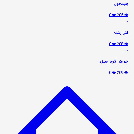
فِسِنجون
❤️ 0
👁️ 205
🍳
آش رشته
❤️ 0
👁️ 208
🍳
خورش گُرمه سبزی
❤️ 0
👁️ 209