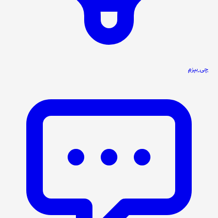
چی بپزم