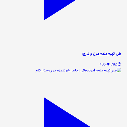
طرز تهیه دلمه مرغ و قارچ
👁️ 106
⏱️ 782