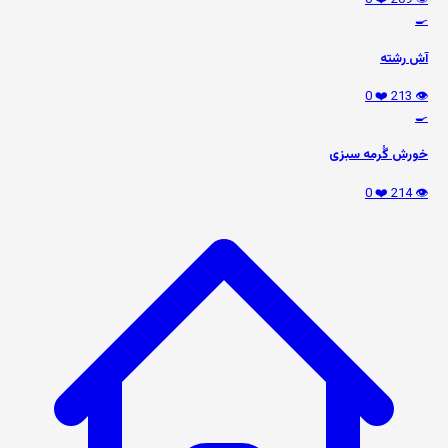
❤️ 0
👁️ 209
🍳
آش رشته
❤️ 0
👁️ 213
🍳
خورش گُرمه سبزی
❤️ 0
👁️ 214