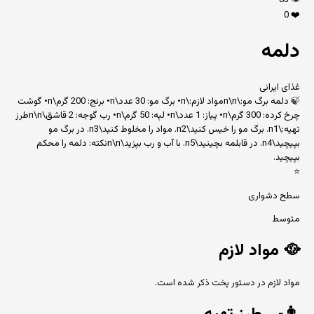
83
👁️
0
❤️
دلمه
غذای ایرانی
🍃 دلمه برگ مو:\n\nمواد لازم:\n• برگ مو: 30 عدد\n• برنج: 200 گرم\n• گوشت
چرخ کرده: 300 گرم\n• پیاز: 1 عدد\n• لپه: 50 گرم\n• رب گوجه: 2 قاشق\n\nطرز
تهیه:\n1. برگ مو را خیس کنید\n2. مواد را مخلوط کنید\n3. در برگ مو
بپیچید\n4. در قابلمه بچینید\n5. با آب و رب بپزید\n\nنکته: دلمه را محکم
بپیچید.
⭐
سطح دشواری
متوسط
🥘
مواد لازم
مواد لازم در دستور پخت ذکر شده است.