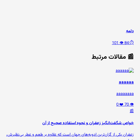
دلمه
👁️ 101
⏱️ 84
📰 مقالات مرتبط
aaaaaa
aaaaaaaa
❤️ 0
👁️ 70
📰
خواص شگفت‌انگیز زعفران و نحوه استفاده صحیح از آن
زعفران یکی از گران‌ترین ادویه‌های جهان است که علاوه بر طعم و عطر بی‌نظیرش،