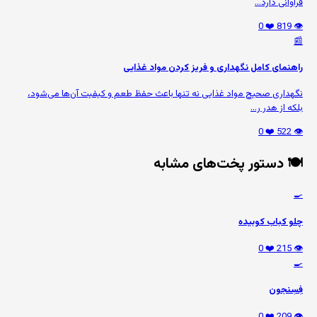
فراوانی دارد...
❤️ 0
👁️ 819
📰
راهنمای کامل نگهداری و فریز کردن مواد غذایی
نگهداری صحیح مواد غذایی نه تنها باعث حفظ طعم و کیفیت آن‌ها می‌شود،
بلکه از هدر ر...
❤️ 0
👁️ 522
🍽️ دستور پخت‌های مشابه
🍳
چلو کباب کوبیده
❤️ 0
👁️ 215
🍳
فِسِنجون