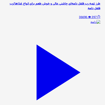
طرز تهیه رب فلفل دلمه‌ای چاشنی عالی و خوش طعم برای انواع غذاها/رب
فلفل دلمه
👁️ 36696
⏱️ 397