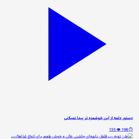
دستور دلمه از این خوشمزه تر پیدا نمیکنی️
👁️ 135
⏱️ 198