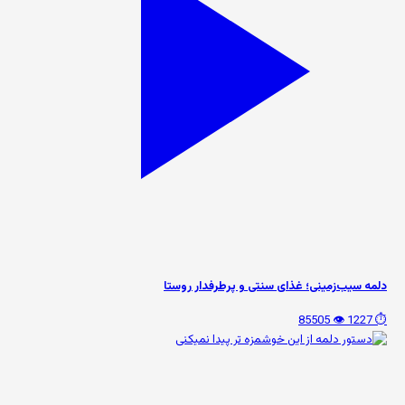
دلمه سیب‌زمینی؛ غذای سنتی و پرطرفدار روستا
👁️ 85505
⏱️ 1227