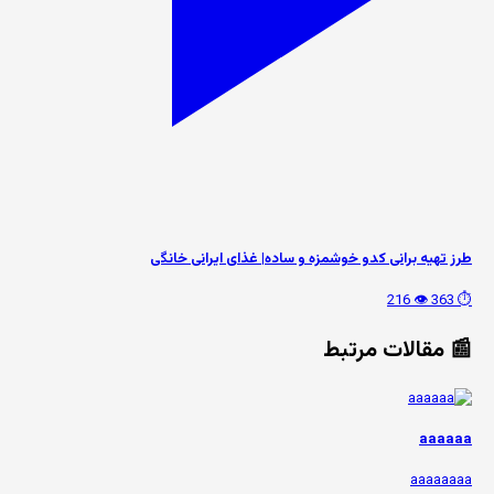
طرز تهیه برانی کدو خوشمزه و ساده| غذای ایرانی خانگی
👁️ 216
⏱️ 363
📰 مقالات مرتبط
aaaaaa
aaaaaaaa