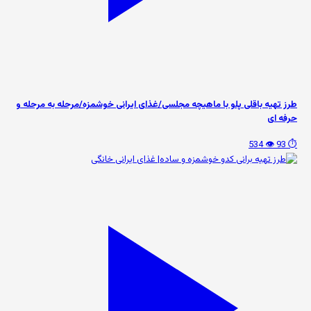
طرز تهیه باقلی پلو با ماهیچه مجلسی/غذای ایرانی خوشمزه/مرحله به مرحله و
حرفه ای
👁️ 534
⏱️ 93