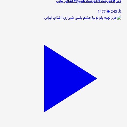
کنی#خورشت#خورشت هویج#غذای ایرانی
👁️ 1477
⏱️ 240