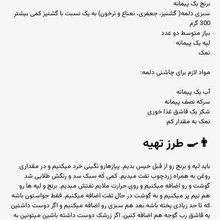
برنج یک پیمانه
سبزی دلمه( گشنیز، جعفری، نعناع و ترخون) به یک نسبت با گشنیز کمی بیشتر
300 گرم
بیاز متوسط دو عدد
لپه یک پیمانه
نمک
مواد لازم برای چاشنی دلمه:
آب یک پیمانه
سرکه نصف پیمانه
شکر یک قاشق غذا خوری
نمک به مقدار کم
👨‍🍳
طرز تهیه
باید لپه و برنج رو از قبل خیس بدیم. پیازهارو نگینی خرد میکنیم و در مقداری
روغن به همراه زردچوب تفت میدیم. کمی که سبک سد و رنگش طلایی شد
گوشت و رو اضافه میکنیم و روی حرارت ملایم تفتش میدیم. برنج و لپه ها رو
هم نیم پز میکنیم و به گوشت در حال تفت اضافه میکنیم. فقط حواستون باشه
که تا حد زیادی پخته باشه.بعد هم سبزی رو اضافه میکنیم و اگر دوست داشتین
یه قاشق رب گوجه هم اضافه کنین. اگر زرشک دوست داشته باشین میتونین به