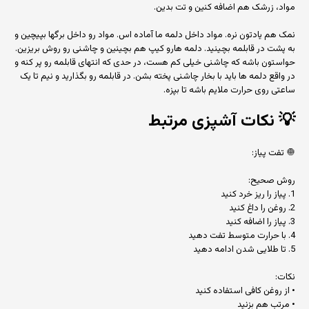
مواد، زرشک هم اضافه کنین و تت بدین.
نمک هم یادتون نره. مواد داخل دلمه ما آماده اس. مواد رو داخل برگها بپیچین و
به پشت در قابلمه بچینید. دلمه هارو کیپ هم بچینین و چاشنی رو روش بریزین.
حواستون باشه که چاشنی خیلی کم هست، در حدی که انتهای قابلمه رو پر کنه و
در واقع دلمه ها باید با بخار چاشنی پخته بشن. در قابلمه رو بگذارید و نیم تا یک
ساعتی روی حرارت ملایم باشه تا بپزه.
💡
نکات آشپزی مرتبط
🧅 تفت پیاز:
روش صحیح:
1. پیاز را ریز خرد کنید
2. روغن را داغ کنید
3. پیاز را اضافه کنید
4. با حرارت متوسط تفت دهید
5. تا طلایی شدن ادامه دهید
نکات:
• از روغن کافی استفاده کنید
• مرتب هم بزنید