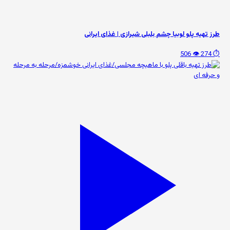
طرز تهیه پلو لوبیا چشم بلبلی شیرازی | غذای ایرانی
👁️ 506
⏱️ 274