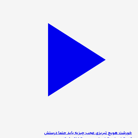
خورشت هویج تبریزی عجب چیزیه باید حتما درستش