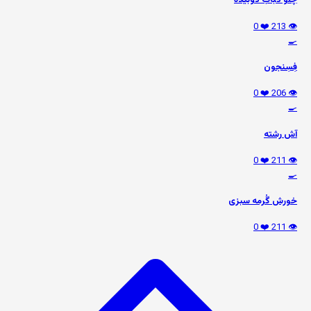
چلو کباب کوبیده
❤️ 0
👁️ 213
🍳
فِسِنجون
❤️ 0
👁️ 206
🍳
آش رشته
❤️ 0
👁️ 211
🍳
خورش گُرمه سبزی
❤️ 0
👁️ 211