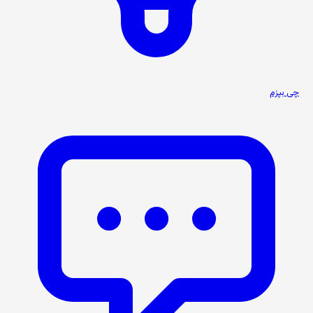
چی بپزم