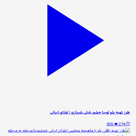
طرز تهیه پلو لوبیا چشم بلبلی شیرازی | غذای ایرانی
👁️ 505
⏱️ 274