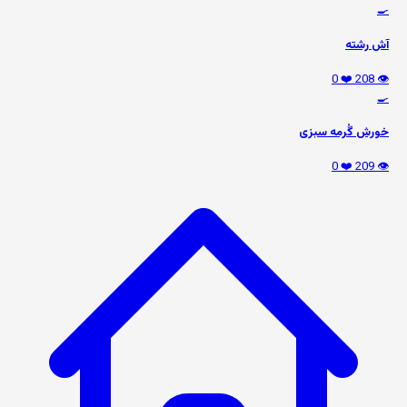
🍳
آش رشته
❤️ 0
👁️ 208
🍳
خورش گُرمه سبزی
❤️ 0
👁️ 209