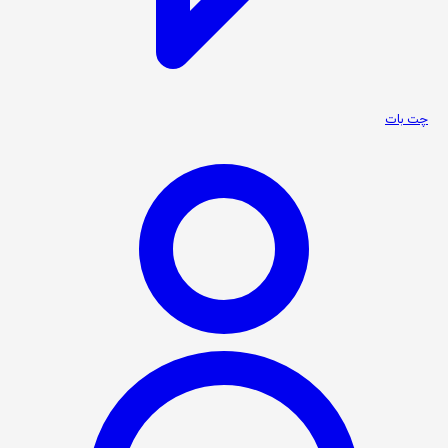
چت بات