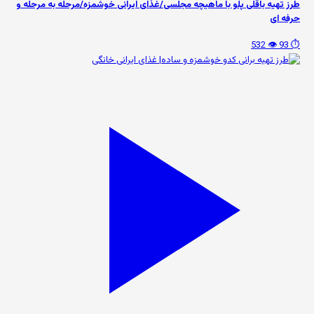
طرز تهیه باقلی پلو با ماهیچه مجلسی/غذای ایرانی خوشمزه/مرحله به مرحله و
حرفه ای
👁️ 532
⏱️ 93