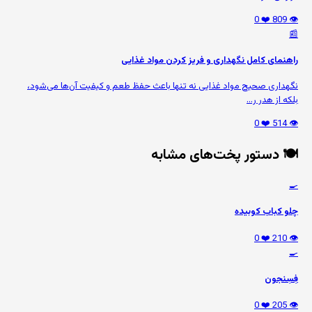
❤️ 0
👁️ 809
📰
راهنمای کامل نگهداری و فریز کردن مواد غذایی
نگهداری صحیح مواد غذایی نه تنها باعث حفظ طعم و کیفیت آن‌ها می‌شود،
بلکه از هدر ر...
❤️ 0
👁️ 514
🍽️ دستور پخت‌های مشابه
🍳
چلو کباب کوبیده
❤️ 0
👁️ 210
🍳
فِسِنجون
❤️ 0
👁️ 205