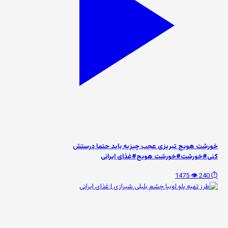
خورشت هویج تبریزی عجب چیزیه باید حتما درستش
کنی#خورشت#خورشت هویج#غذای ایرانی
👁️ 1475
⏱️ 240