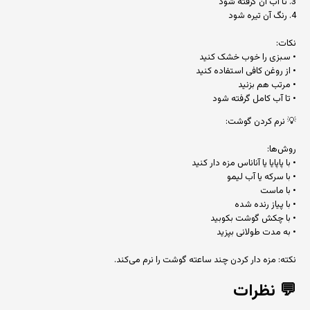
3. تا آب آن گرفته شود
4. رنگ آن تیره شود
نکات:
• سبزی را خوب خشک کنید
• از روغن کافی استفاده کنید
• مرتب هم بزنید
• تا آب کامل گرفته شود
💡 نرم کردن گوشت:
روش‌ها:
• با پاپایا یا آناناس مزه دار کنید
• با سرکه یا آب لیمو
• با ماست
• با پیاز رنده شده
• با چکش گوشت بکوبید
• به مدت طولانی بپزید
نکته: مزه دار کردن چند ساعته گوشت را نرم می‌کند.
💬
نظرات