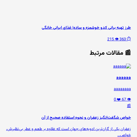
طرز تهیه برانی کدو خوشمزه و ساده| غذای ایرانی خانگی
👁️ 215
⏱️ 363
📰 مقالات مرتبط
aaaaaa
aaaaaaaa
❤️ 0
👁️ 67
📰
خواص شگفت‌انگیز زعفران و نحوه استفاده صحیح از آن
زعفران یکی از گران‌ترین ادویه‌های جهان است که علاوه بر طعم و عطر بی‌نظیرش،
خواص...