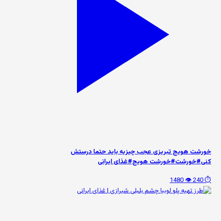
خورشت هویج تبریزی عجب چیزیه باید حتما درستش
کنی#خورشت#خورشت هویج#غذای ایرانی
👁️ 1480
⏱️ 240