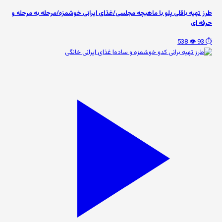
طرز تهیه باقلی پلو با ماهیچه مجلسی/غذای ایرانی خوشمزه/مرحله به مرحله و
حرفه ای
👁️ 538
⏱️ 93