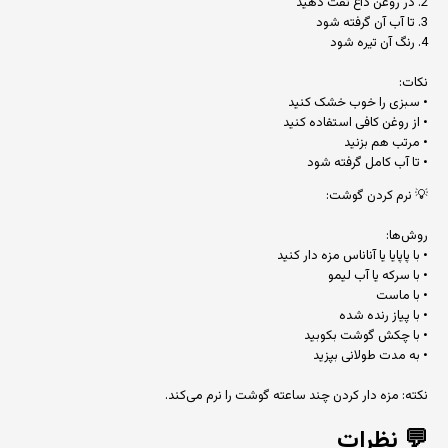
2. در روغن داغ تفت دهید
3. تا آب آن گرفته شود
4. رنگ آن تیره شود
نکات:
• سبزی را خوب خشک کنید
• از روغن کافی استفاده کنید
• مرتب هم بزنید
• تا آب کامل گرفته شود
💡 نرم کردن گوشت:
روش‌ها:
• با پاپایا یا آناناس مزه دار کنید
• با سرکه یا آب لیمو
• با ماست
• با پیاز رنده شده
• با چکش گوشت بکوبید
• به مدت طولانی بپزید
نکته: مزه دار کردن چند ساعته گوشت را نرم می‌کند.
💬
نظرات