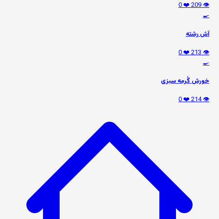
❤️ 0
👁️ 209
🍳
آش رشته
❤️ 0
👁️ 213
🍳
خورش گُرمه سبزی
❤️ 0
👁️ 214