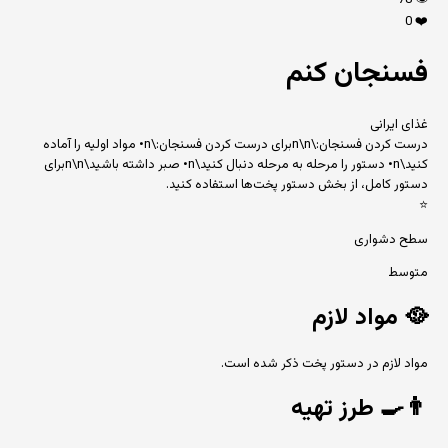
78
👁️
0
❤️
فسنجان کنم
غذای ایرانی
درست کردن فسنجان:\n\nبرای درست کردن فسنجان:\n• مواد اولیه را آماده
کنید\n• دستور را مرحله به مرحله دنبال کنید\n• صبر داشته باشید\n\nبرای
دستور کامل، از بخش دستور پخت‌ها استفاده کنید.
⭐
سطح دشواری
متوسط
🥘
مواد لازم
مواد لازم در دستور پخت ذکر شده است.
👨‍🍳
طرز تهیه