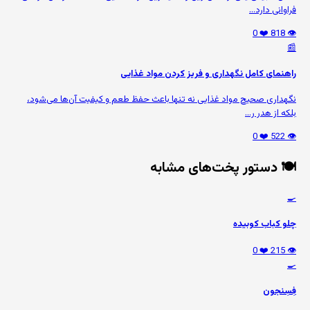
فراوانی دارد...
❤️ 0
👁️ 818
📰
راهنمای کامل نگهداری و فریز کردن مواد غذایی
نگهداری صحیح مواد غذایی نه تنها باعث حفظ طعم و کیفیت آن‌ها می‌شود،
بلکه از هدر ر...
❤️ 0
👁️ 522
🍽️ دستور پخت‌های مشابه
🍳
چلو کباب کوبیده
❤️ 0
👁️ 215
🍳
فِسِنجون