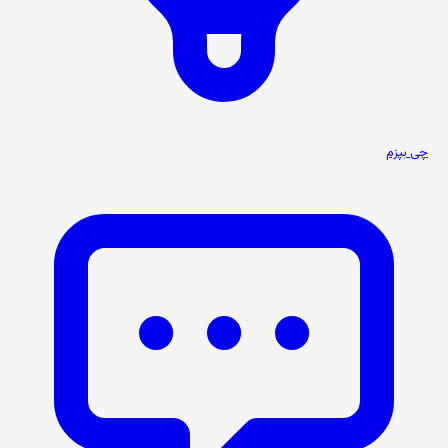
چی بپزم