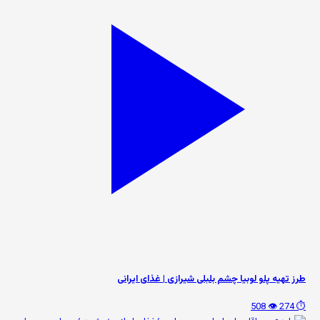
طرز تهیه پلو لوبیا چشم بلبلی شیرازی | غذای ایرانی
👁️ 508
⏱️ 274