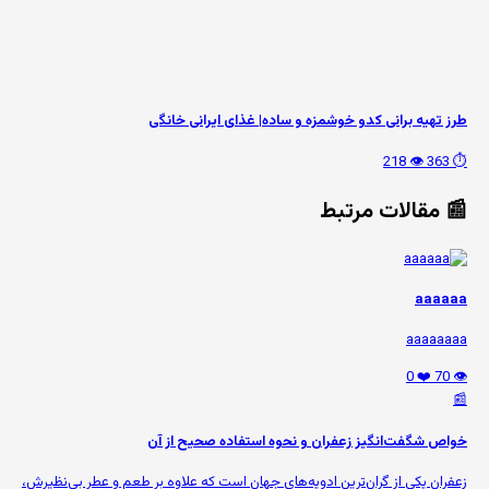
طرز تهیه برانی کدو خوشمزه و ساده| غذای ایرانی خانگی
👁️ 218
⏱️ 363
📰 مقالات مرتبط
aaaaaa
aaaaaaaa
❤️ 0
👁️ 70
📰
خواص شگفت‌انگیز زعفران و نحوه استفاده صحیح از آن
زعفران یکی از گران‌ترین ادویه‌های جهان است که علاوه بر طعم و عطر بی‌نظیرش،