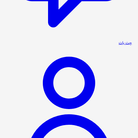
چت بات