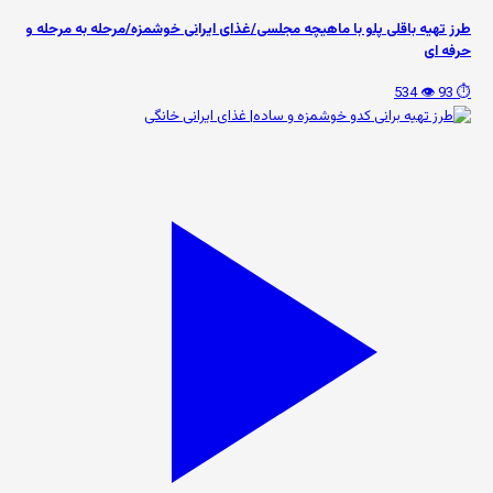
طرز تهیه باقلی پلو با ماهیچه مجلسی/غذای ایرانی خوشمزه/مرحله به مرحله و
حرفه ای
👁️ 534
⏱️ 93