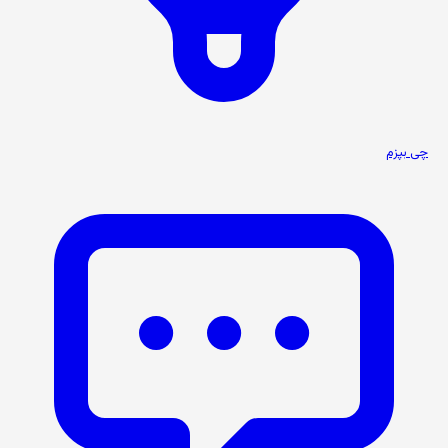
چی بپزم