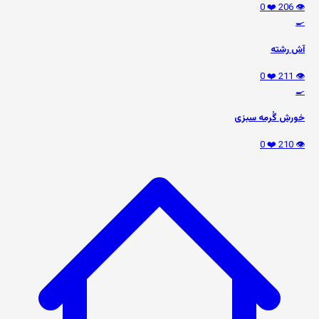
❤️ 0
👁️ 206
🍳
آش رشته
❤️ 0
👁️ 211
🍳
خورش گُرمه سبزی
❤️ 0
👁️ 210