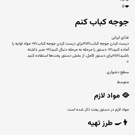
78
👁️
0
❤️
جوجه کباب کنم
غذای ایرانی
درست کردن جوجه کباب:\n\nبرای درست کردن جوجه کباب:\n• مواد اولیه را
آماده کنید\n• دستور را مرحله به مرحله دنبال کنید\n• صبر داشته
باشید\n\nبرای دستور کامل، از بخش دستور پخت‌ها استفاده کنید.
⭐
سطح دشواری
متوسط
🥘
مواد لازم
مواد لازم در دستور پخت ذکر شده است.
👨‍🍳
طرز تهیه