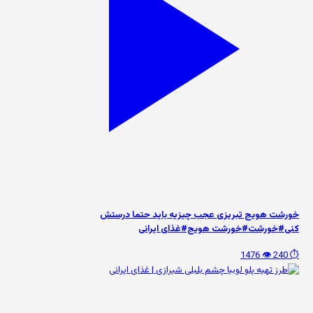
خورشت هویج تبریزی عجب چیزیه باید حتما درستش
کنی#خورشت#خورشت هویج#غذای ایرانی
👁️ 1476
⏱️ 240