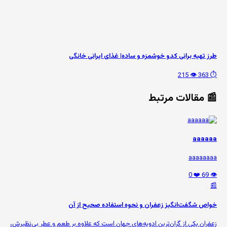
طرز تهیه برانی کدو خوشمزه و ساده| غذای ایرانی خانگی
👁️ 215
⏱️ 363
📰 مقالات مرتبط
aaaaaa
aaaaaaaa
❤️ 0
👁️ 69
📰
خواص شگفت‌انگیز زعفران و نحوه استفاده صحیح از آن
زعفران یکی از گران‌ترین ادویه‌های جهان است که علاوه بر طعم و عطر بی‌نظیرش،