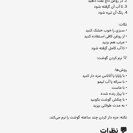
2. در روغن داغ تفت دهید
3. تا آب آن گرفته شود
4. رنگ آن تیره شود
نکات:
• سبزی را خوب خشک کنید
• از روغن کافی استفاده کنید
• مرتب هم بزنید
• تا آب کامل گرفته شود
💡 نرم کردن گوشت:
روش‌ها:
• با پاپایا یا آناناس مزه دار کنید
• با سرکه یا آب لیمو
• با ماست
• با پیاز رنده شده
• با چکش گوشت بکوبید
• به مدت طولانی بپزید
نکته: مزه دار کردن چند ساعته گوشت را نرم می‌کند.
💬
نظرات