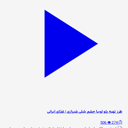
طرز تهیه پلو لوبیا چشم بلبلی شیرازی | غذای ایرانی
👁️ 506
⏱️ 274