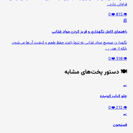
فراوانی دارد...
❤️ 0
👁️ 815
📰
راهنمای کامل نگهداری و فریز کردن مواد غذایی
نگهداری صحیح مواد غذایی نه تنها باعث حفظ طعم و کیفیت آن‌ها می‌شود،
بلکه از هدر ر...
❤️ 0
👁️ 518
🍽️ دستور پخت‌های مشابه
🍳
چلو کباب کوبیده
❤️ 0
👁️ 212
🍳
فِسِنجون