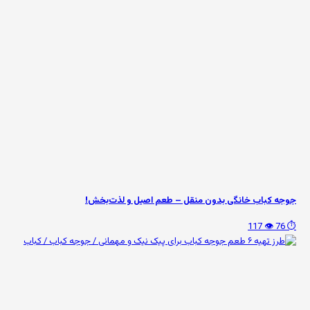
جوجه کباب خانگی بدون منقل – طعم اصیل و لذت‌بخش!
👁️ 117
⏱️ 76