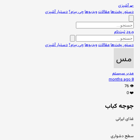
🍳
آشپزی
دستور پخت‌ها
مقالات
ویدیوها
چی بپزم؟
دستیار آشپزی
ورود
ثبت‌نام
دستور پخت‌ها
مقالات
ویدیوها
چی بپزم؟
دستیار آشپزی
مدیر سیستم
8 months ago
76
👁️
0
❤️
جوجه کباب
غذای ایرانی
⭐
سطح دشواری