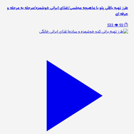
طرز تهیه باقلی پلو با ماهیچه مجلسی/غذای ایرانی خوشمزه/مرحله به مرحله و
حرفه ای
👁️ 533
⏱️ 93