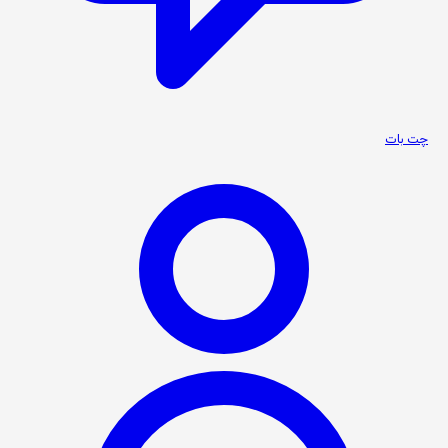
چت بات