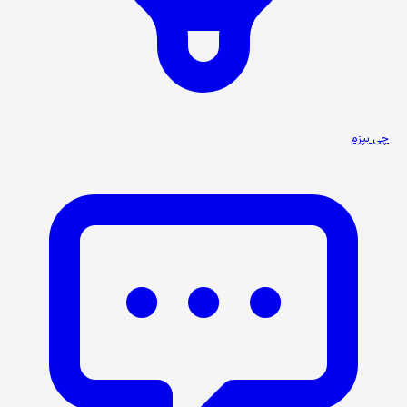
چی بپزم