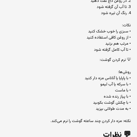
2. در روغن داغ تفت دهید
3. تا آب آن گرفته شود
4. رنگ آن تیره شود
نکات:
• سبزی را خوب خشک کنید
• از روغن کافی استفاده کنید
• مرتب هم بزنید
• تا آب کامل گرفته شود
💡 نرم کردن گوشت:
روش‌ها:
• با پاپایا یا آناناس مزه دار کنید
• با سرکه یا آب لیمو
• با ماست
• با پیاز رنده شده
• با چکش گوشت بکوبید
• به مدت طولانی بپزید
نکته: مزه دار کردن چند ساعته گوشت را نرم می‌کند.
💬
نظرات