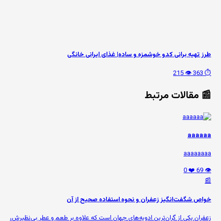
طرز تهیه برانی کدو خوشمزه و ساده| غذای ایرانی خانگی
👁️ 215
⏱️ 363
📰 مقالات مرتبط
aaaaaa
aaaaaaaa
❤️ 0
👁️ 69
📰
خواص شگفت‌انگیز زعفران و نحوه استفاده صحیح از آن
زعفران یکی از گران‌ترین ادویه‌های جهان است که علاوه بر طعم و عطر بی‌نظیرش،