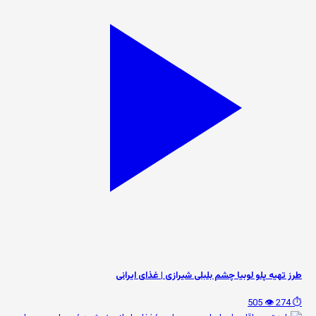
طرز تهیه پلو لوبیا چشم بلبلی شیرازی | غذای ایرانی
👁️ 505
⏱️ 274