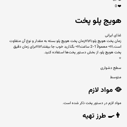
87
👁️
0
❤️
هویج پلو پخت
غذای ایرانی
زمان پخت هویج پلو:\n\nزمان پخت هویج پلو بسته به مقدار و نوع آن متفاوت
است.\n• معمولاً 1-2 ساعت\n• بگذارید خوب جا بیفتد\n\nبرای زمان دقیق
پخت هویج پلو، از بخش دستور پخت‌ها استفاده کنید.
⭐
سطح دشواری
متوسط
🥘
مواد لازم
مواد لازم در دستور پخت ذکر شده است.
👨‍🍳
طرز تهیه