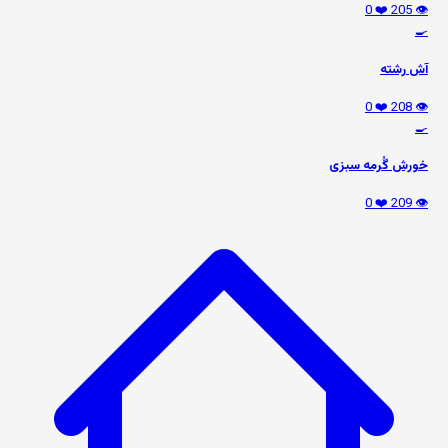
❤️ 0
👁️ 205
🍳
آش رشته
❤️ 0
👁️ 208
🍳
خورش گُرمه سبزی
❤️ 0
👁️ 209