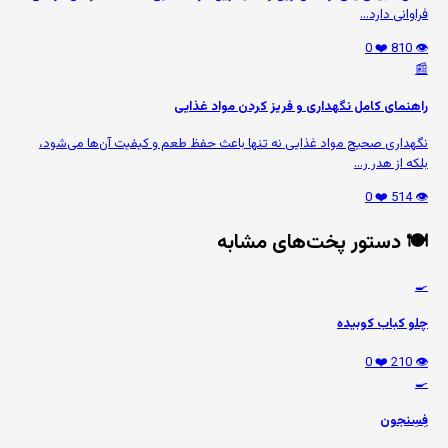
فراوانی دارد...
❤️ 0
👁️ 810
📰
راهنمای کامل نگهداری و فریز کردن مواد غذایی
نگهداری صحیح مواد غذایی نه تنها باعث حفظ طعم و کیفیت آن‌ها می‌شود،
بلکه از هدر ر...
❤️ 0
👁️ 514
🍽️ دستور پخت‌های مشابه
🍳
چلو کباب کوبیده
❤️ 0
👁️ 210
🍳
فِسِنجون