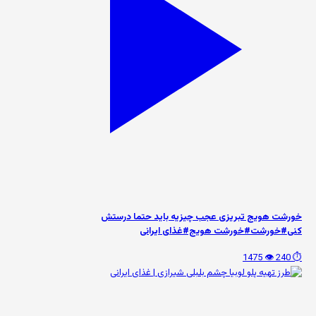
خورشت هویج تبریزی عجب چیزیه باید حتما درستش
کنی#خورشت#خورشت هویج#غذای ایرانی
👁️ 1475
⏱️ 240