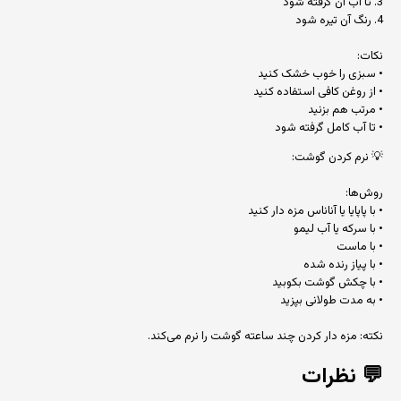
3. تا آب آن گرفته شود
4. رنگ آن تیره شود
نکات:
• سبزی را خوب خشک کنید
• از روغن کافی استفاده کنید
• مرتب هم بزنید
• تا آب کامل گرفته شود
💡 نرم کردن گوشت:
روش‌ها:
• با پاپایا یا آناناس مزه دار کنید
• با سرکه یا آب لیمو
• با ماست
• با پیاز رنده شده
• با چکش گوشت بکوبید
• به مدت طولانی بپزید
نکته: مزه دار کردن چند ساعته گوشت را نرم می‌کند.
💬
نظرات