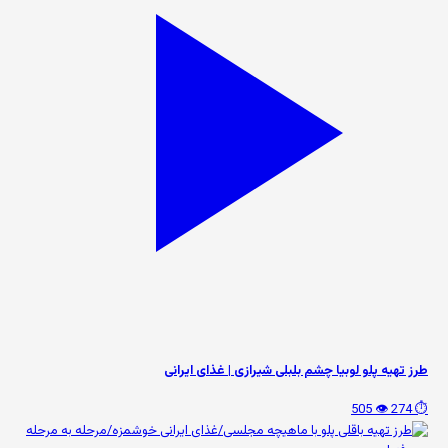
طرز تهیه پلو لوبیا چشم بلبلی شیرازی | غذای ایرانی
👁️ 505
⏱️ 274