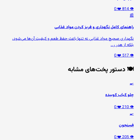
❤️ 0
👁️ 814
📰
راهنمای کامل نگهداری و فریز کردن مواد غذایی
نگهداری صحیح مواد غذایی نه تنها باعث حفظ طعم و کیفیت آن‌ها می‌شود،
بلکه از هدر ر...
❤️ 0
👁️ 517
🍽️ دستور پخت‌های مشابه
🍳
چلو کباب کوبیده
❤️ 0
👁️ 210
🍳
فِسِنجون
❤️ 0
👁️ 205