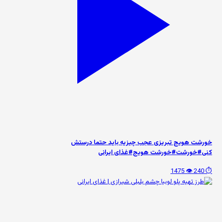
خورشت هویج تبریزی عجب چیزیه باید حتما درستش
کنی#خورشت#خورشت هویج#غذای ایرانی
👁️ 1475
⏱️ 240