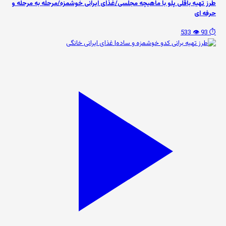
طرز تهیه باقلی پلو با ماهیچه مجلسی/غذای ایرانی خوشمزه/مرحله به مرحله و
حرفه ای
👁️ 533
⏱️ 93