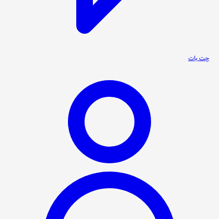
چت بات