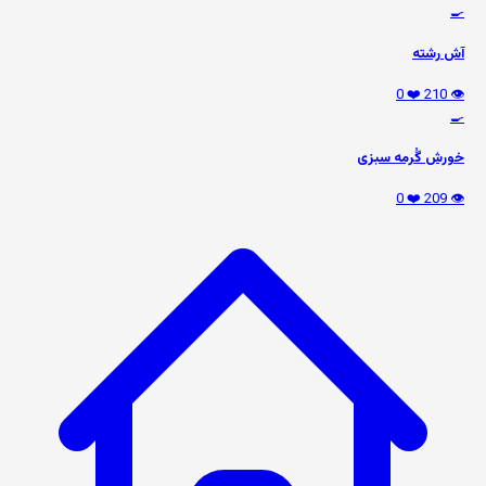
🍳
آش رشته
❤️ 0
👁️ 210
🍳
خورش گُرمه سبزی
❤️ 0
👁️ 209