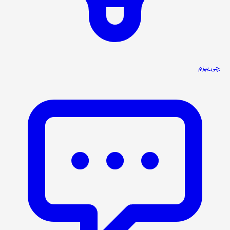
چی بپزم