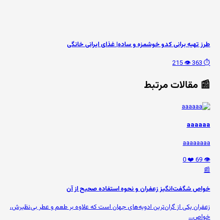
طرز تهیه برانی کدو خوشمزه و ساده| غذای ایرانی خانگی
👁️ 215
⏱️ 363
📰 مقالات مرتبط
aaaaaa
aaaaaaaa
❤️ 0
👁️ 69
📰
خواص شگفت‌انگیز زعفران و نحوه استفاده صحیح از آن
زعفران یکی از گران‌ترین ادویه‌های جهان است که علاوه بر طعم و عطر بی‌نظیرش،
خواص...