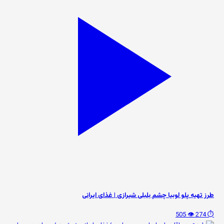
طرز تهیه پلو لوبیا چشم بلبلی شیرازی | غذای ایرانی
👁️ 505
⏱️ 274