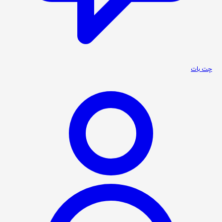
چت بات