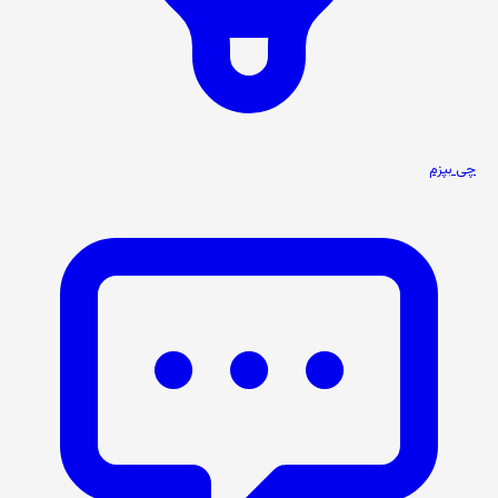
چی بپزم