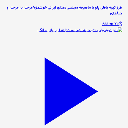
طرز تهیه باقلی پلو با ماهیچه مجلسی/غذای ایرانی خوشمزه/مرحله به مرحله و
حرفه ای
👁️ 533
⏱️ 93