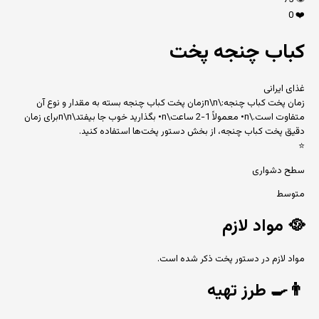
75
👁️
0
❤️
کباب چنجه پخت
غذای ایرانی
زمان پخت کباب چنجه:\n\nزمان پخت کباب چنجه بسته به مقدار و نوع آن
متفاوت است.\n• معمولاً 1-2 ساعت\n• بگذارید خوب جا بیفتد\n\nبرای زمان
دقیق پخت کباب چنجه، از بخش دستور پخت‌ها استفاده کنید.
⭐
سطح دشواری
متوسط
🥘
مواد لازم
مواد لازم در دستور پخت ذکر شده است.
👨‍🍳
طرز تهیه