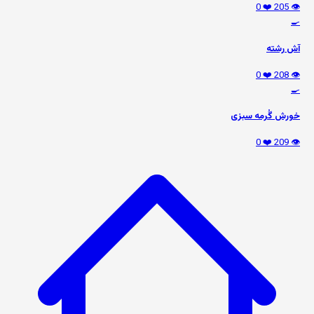
❤️ 0
👁️ 205
🍳
آش رشته
❤️ 0
👁️ 208
🍳
خورش گُرمه سبزی
❤️ 0
👁️ 209