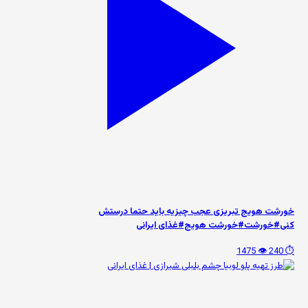
خورشت هویج تبریزی عجب چیزیه باید حتما درستش
کنی#خورشت#خورشت هویج#غذای ایرانی
👁️ 1475
⏱️ 240