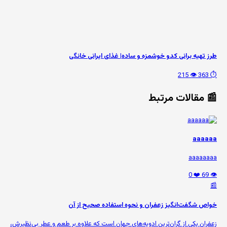
طرز تهیه برانی کدو خوشمزه و ساده| غذای ایرانی خانگی
👁️ 215
⏱️ 363
📰 مقالات مرتبط
aaaaaa
aaaaaaaa
❤️ 0
👁️ 69
📰
خواص شگفت‌انگیز زعفران و نحوه استفاده صحیح از آن
زعفران یکی از گران‌ترین ادویه‌های جهان است که علاوه بر طعم و عطر بی‌نظیرش،