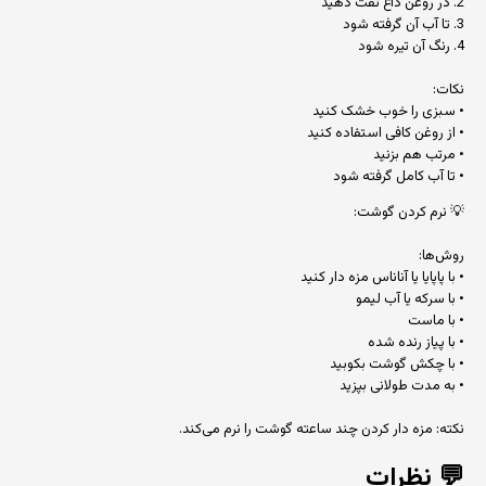
2. در روغن داغ تفت دهید
3. تا آب آن گرفته شود
4. رنگ آن تیره شود
نکات:
• سبزی را خوب خشک کنید
• از روغن کافی استفاده کنید
• مرتب هم بزنید
• تا آب کامل گرفته شود
💡 نرم کردن گوشت:
روش‌ها:
• با پاپایا یا آناناس مزه دار کنید
• با سرکه یا آب لیمو
• با ماست
• با پیاز رنده شده
• با چکش گوشت بکوبید
• به مدت طولانی بپزید
نکته: مزه دار کردن چند ساعته گوشت را نرم می‌کند.
💬
نظرات