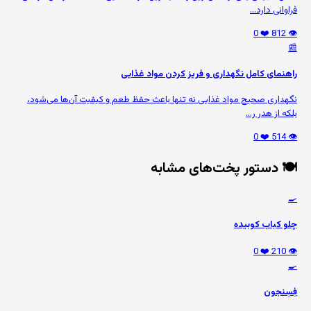
فراوانی دارد...
❤️ 0
👁️ 812
📰
راهنمای کامل نگهداری و فریز کردن مواد غذایی
نگهداری صحیح مواد غذایی نه تنها باعث حفظ طعم و کیفیت آن‌ها می‌شود،
بلکه از هدر ر...
❤️ 0
👁️ 514
🍽️ دستور پخت‌های مشابه
🍳
چلو کباب کوبیده
❤️ 0
👁️ 210
🍳
فِسِنجون