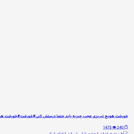
خورشت هویج تبریزی عجب چیزیه باید حتما درستش کنی#خورشت#خورشت هوی
👁️ 1475
⏱️ 240