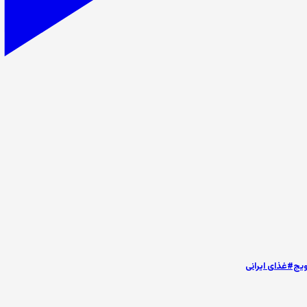
ج#غذای ایرانی