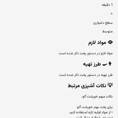
1 دقیقه
⭐
سطح دشواری
متوسط
🥘
مواد لازم
مواد لازم در دستور پخت ذکر شده است.
👨‍🍳
طرز تهیه
طرز تهیه در دستور پخت ذکر شده است.
💡
نکات آشپزی مرتبط
نکات مهم خورشت آلو:
برای پخت بهتر خورشت آلو:
• از مواد اولیه تازه استفاده کنید
• دستور را دقیق دنبال کنید