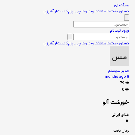
🍳
آشپزی
دستور پخت‌ها
مقالات
ویدیوها
چی بپزم؟
دستیار آشپزی
ورود
ثبت‌نام
دستور پخت‌ها
مقالات
ویدیوها
چی بپزم؟
دستیار آشپزی
مدیر سیستم
8 months ago
79
👁️
0
❤️
خورشت آلو
غذای ایرانی
🔥
زمان پخت