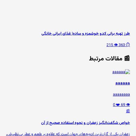
طرز تهیه برانی کدو خوشمزه و ساده| غذای ایرانی خانگی
👁️ 215
⏱️ 363
📰 مقالات مرتبط
aaaaaa
aaaaaaaa
❤️ 0
👁️ 69
📰
خواص شگفت‌انگیز زعفران و نحوه استفاده صحیح از آن
زعفران یکی از گران‌ترین ادویه‌های جهان است که علاوه بر طعم و عطر بی‌نظیرش،