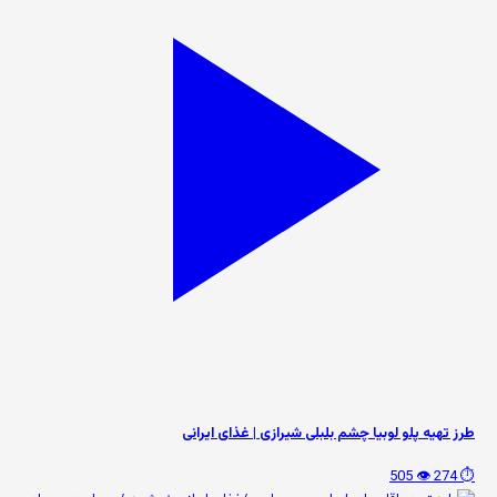
طرز تهیه پلو لوبیا چشم بلبلی شیرازی | غذای ایرانی
👁️ 505
⏱️ 274