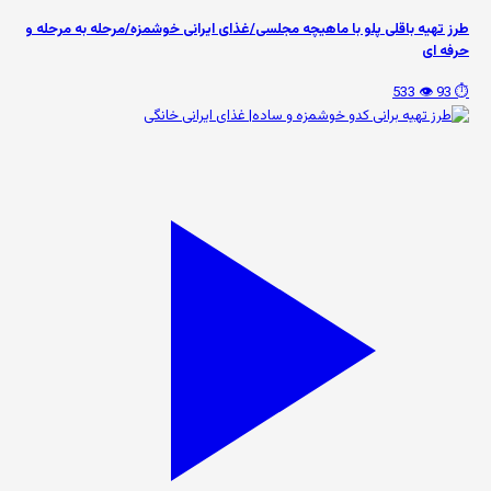
طرز تهیه باقلی پلو با ماهیچه مجلسی/غذای ایرانی خوشمزه/مرحله به مرحله و
حرفه ای
👁️ 533
⏱️ 93