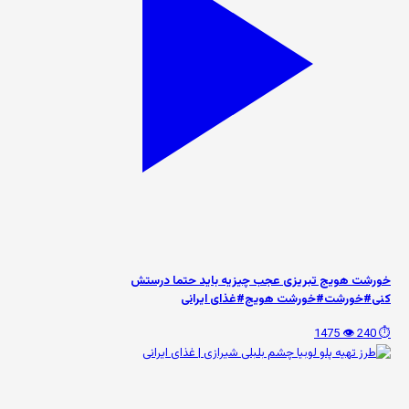
خورشت هویج تبریزی عجب چیزیه باید حتما درستش
کنی#خورشت#خورشت هویج#غذای ایرانی
👁️ 1475
⏱️ 240