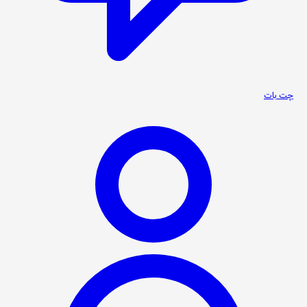
چت بات