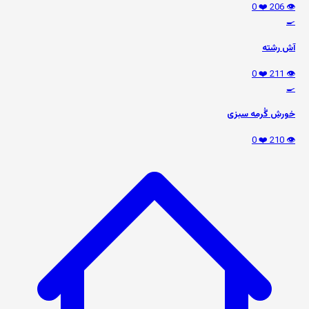
❤️ 0
👁️ 206
🍳
آش رشته
❤️ 0
👁️ 211
🍳
خورش گُرمه سبزی
❤️ 0
👁️ 210