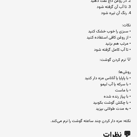
2. در روغن داغ تفت دهید
3. تا آب آن گرفته شود
4. رنگ آن تیره شود
نکات:
• سبزی را خوب خشک کنید
• از روغن کافی استفاده کنید
• مرتب هم بزنید
• تا آب کامل گرفته شود
💡 نرم کردن گوشت:
روش‌ها:
• با پاپایا یا آناناس مزه دار کنید
• با سرکه یا آب لیمو
• با ماست
• با پیاز رنده شده
• با چکش گوشت بکوبید
• به مدت طولانی بپزید
نکته: مزه دار کردن چند ساعته گوشت را نرم می‌کند.
💬
نظرات