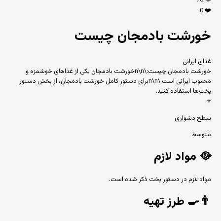
76
👁️
0
❤️
خورشت بادمجان چیست
غذای ایرانی
خورشت بادمجان چیست:\n\nخورشت بادمجان یکی از غذاهای خوشمزه و
محبوب ایرانی است.\n\nبرای دستور کامل خورشت بادمجان، از بخش دستور
پخت‌ها استفاده کنید.
⭐
سطح دشواری
متوسط
🥘
مواد لازم
مواد لازم در دستور پخت ذکر شده است.
👨‍🍳
طرز تهیه