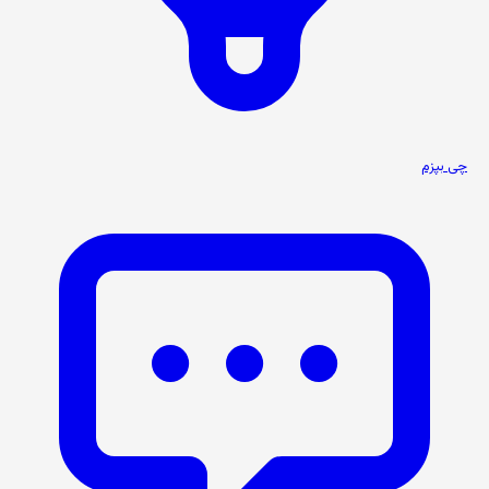
چی بپزم