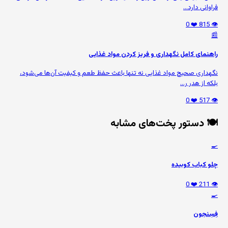
فراوانی دارد...
❤️ 0
👁️ 815
📰
راهنمای کامل نگهداری و فریز کردن مواد غذایی
نگهداری صحیح مواد غذایی نه تنها باعث حفظ طعم و کیفیت آن‌ها می‌شود،
بلکه از هدر ر...
❤️ 0
👁️ 517
🍽️ دستور پخت‌های مشابه
🍳
چلو کباب کوبیده
❤️ 0
👁️ 211
🍳
فِسِنجون