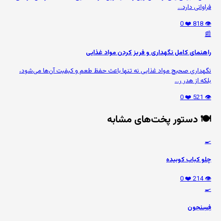
فراوانی دارد...
❤️ 0
👁️ 818
📰
راهنمای کامل نگهداری و فریز کردن مواد غذایی
نگهداری صحیح مواد غذایی نه تنها باعث حفظ طعم و کیفیت آن‌ها می‌شود،
بلکه از هدر ر...
❤️ 0
👁️ 521
🍽️ دستور پخت‌های مشابه
🍳
چلو کباب کوبیده
❤️ 0
👁️ 214
🍳
فِسِنجون