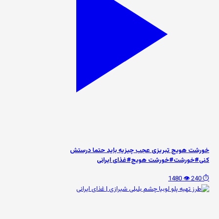
خورشت هویج تبریزی عجب چیزیه باید حتما درستش
کنی#خورشت#خورشت هویج#غذای ایرانی
👁️ 1480
⏱️ 240