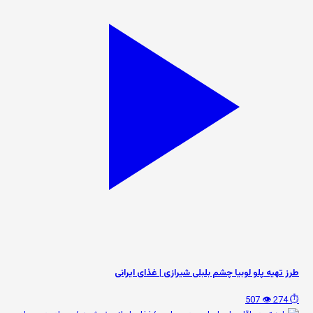
طرز تهیه پلو لوبیا چشم بلبلی شیرازی | غذای ایرانی
👁️ 507
⏱️ 274