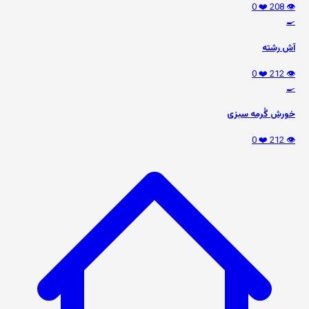
❤️ 0
👁️ 208
🍳
آش رشته
❤️ 0
👁️ 212
🍳
خورش گُرمه سبزی
❤️ 0
👁️ 212