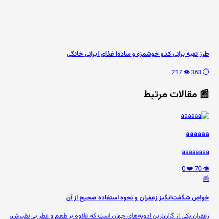
طرز تهیه برانی کدو خوشمزه و ساده| غذای ایرانی خانگی
👁️ 217
⏱️ 363
📰 مقالات مرتبط
aaaaaa
aaaaaaaa
❤️ 0
👁️ 70
📰
خواص شگفت‌انگیز زعفران و نحوه استفاده صحیح از آن
زعفران یکی از گران‌ترین ادویه‌های جهان است که علاوه بر طعم و عطر بی‌نظیرش،