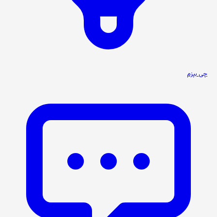
چی بپزم