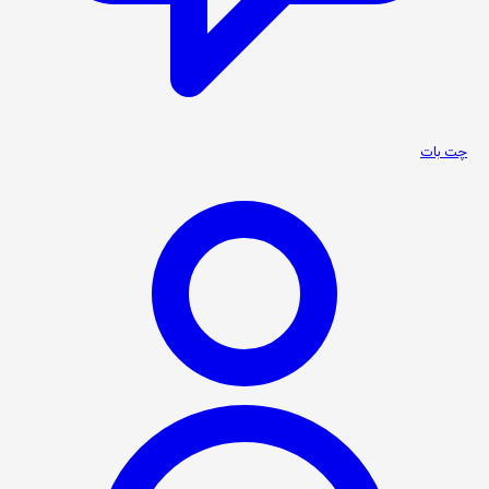
چت بات