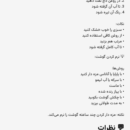
2. در روغن داغ تفت دهید
3. تا آب آن گرفته شود
4. رنگ آن تیره شود
نکات:
• سبزی را خوب خشک کنید
• از روغن کافی استفاده کنید
• مرتب هم بزنید
• تا آب کامل گرفته شود
💡 نرم کردن گوشت:
روش‌ها:
• با پاپایا یا آناناس مزه دار کنید
• با سرکه یا آب لیمو
• با ماست
• با پیاز رنده شده
• با چکش گوشت بکوبید
• به مدت طولانی بپزید
نکته: مزه دار کردن چند ساعته گوشت را نرم می‌کند.
💬
نظرات