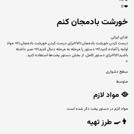
78
👁️
0
❤️
خورشت بادمجان کنم
غذای ایرانی
درست کردن خورشت بادمجان:\n\nبرای درست کردن خورشت بادمجان:\n• مواد
اولیه را آماده کنید\n• دستور را مرحله به مرحله دنبال کنید\n• صبر داشته
باشید\n\nبرای دستور کامل، از بخش دستور پخت‌ها استفاده کنید.
⭐
سطح دشواری
متوسط
🥘
مواد لازم
مواد لازم در دستور پخت ذکر شده است.
👨‍🍳
طرز تهیه