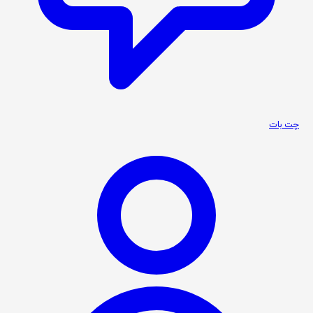
چت بات