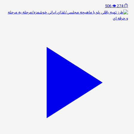
👁️ 506
⏱️ 274