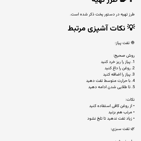
👨‍🍳
طرز تهیه
طرز تهیه در دستور پخت ذکر شده است.
💡
نکات آشپزی مرتبط
🧅 تفت پیاز:
روش صحیح:
1. پیاز را ریز خرد کنید
2. روغن را داغ کنید
3. پیاز را اضافه کنید
4. با حرارت متوسط تفت دهید
5. تا طلایی شدن ادامه دهید
نکات:
• از روغن کافی استفاده کنید
• مرتب هم بزنید
• زیاد تفت ندهید تا تلخ نشود
🌿 تفت سبزی: