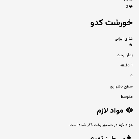
79
👁️
0
❤️
خورشت کدو
غذای ایرانی
🔥
زمان پخت
1 دقیقه
⭐
سطح دشواری
متوسط
🥘
مواد لازم
مواد لازم در دستور پخت ذکر شده است.