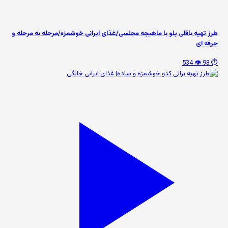
طرز تهیه باقلی پلو با ماهیچه مجلسی/غذای ایرانی خوشمزه/مرحله به مرحله و
حرفه ای
👁️ 534
⏱️ 93