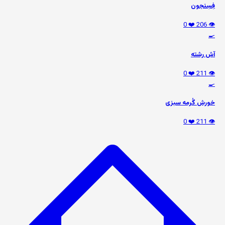
فِسِنجون
❤️ 0
👁️ 206
🍳
آش رشته
❤️ 0
👁️ 211
🍳
خورش گُرمه سبزی
❤️ 0
👁️ 211