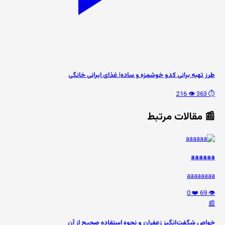
طرز تهیه برانی کدو خوشمزه و ساده| غذای ایرانی خانگی
👁️ 216
⏱️ 363
📰 مقالات مرتبط
aaaaaa
aaaaaaaa
❤️ 0
👁️ 69
📰
خواص شگفت‌انگیز زعفران و نحوه استفاده صحیح از آن