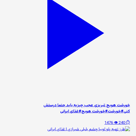
خورشت هویج تبریزی عجب چیزیه باید حتما درستش
کنی#خورشت#خورشت هویج#غذای ایرانی
👁️ 1476
⏱️ 240