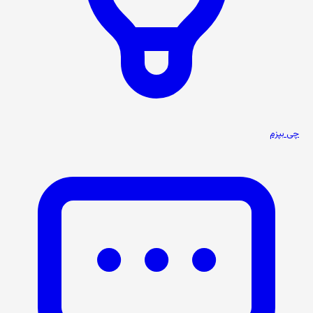
چی بپزم