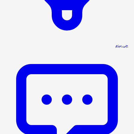
چی بپزم