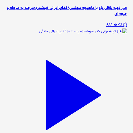
طرز تهیه باقلی پلو با ماهیچه مجلسی/غذای ایرانی خوشمزه/مرحله به مرحله و
حرفه ای
👁️ 533
⏱️ 93