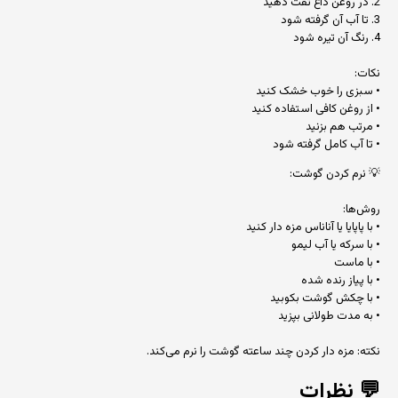
2. در روغن داغ تفت دهید
3. تا آب آن گرفته شود
4. رنگ آن تیره شود
نکات:
• سبزی را خوب خشک کنید
• از روغن کافی استفاده کنید
• مرتب هم بزنید
• تا آب کامل گرفته شود
💡 نرم کردن گوشت:
روش‌ها:
• با پاپایا یا آناناس مزه دار کنید
• با سرکه یا آب لیمو
• با ماست
• با پیاز رنده شده
• با چکش گوشت بکوبید
• به مدت طولانی بپزید
نکته: مزه دار کردن چند ساعته گوشت را نرم می‌کند.
💬
نظرات