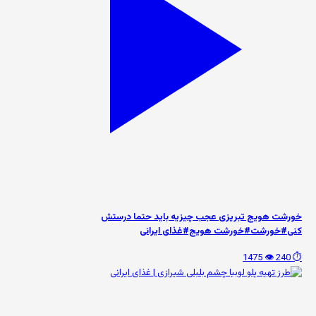
خورشت هویج تبریزی عجب چیزیه باید حتما درستش
کنی#خورشت#خورشت هویج#غذای ایرانی
👁️ 1475
⏱️ 240