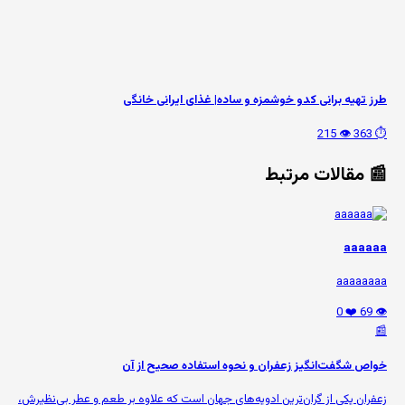
طرز تهیه برانی کدو خوشمزه و ساده| غذای ایرانی خانگی
👁️ 215
⏱️ 363
📰 مقالات مرتبط
aaaaaa
aaaaaaaa
❤️ 0
👁️ 69
📰
خواص شگفت‌انگیز زعفران و نحوه استفاده صحیح از آن
زعفران یکی از گران‌ترین ادویه‌های جهان است که علاوه بر طعم و عطر بی‌نظیرش،