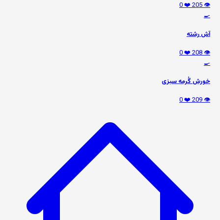
❤️ 0
👁️ 205
🍳
آش رشته
❤️ 0
👁️ 208
🍳
خورش گُرمه سبزی
❤️ 0
👁️ 209