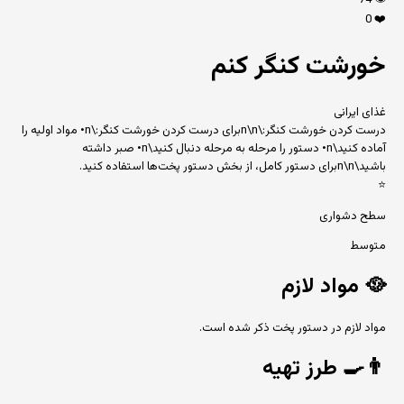
74
👁️
0
❤️
خورشت کنگر کنم
غذای ایرانی
درست کردن خورشت کنگر:\n\nبرای درست کردن خورشت کنگر:\n• مواد اولیه را
آماده کنید\n• دستور را مرحله به مرحله دنبال کنید\n• صبر داشته
باشید\n\nبرای دستور کامل، از بخش دستور پخت‌ها استفاده کنید.
⭐
سطح دشواری
متوسط
🥘
مواد لازم
مواد لازم در دستور پخت ذکر شده است.
👨‍🍳
طرز تهیه