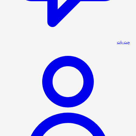
چت بات