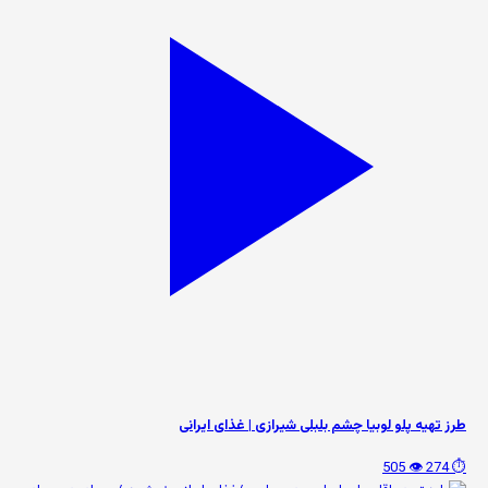
طرز تهیه پلو لوبیا چشم بلبلی شیرازی | غذای ایرانی
👁️ 505
⏱️ 274