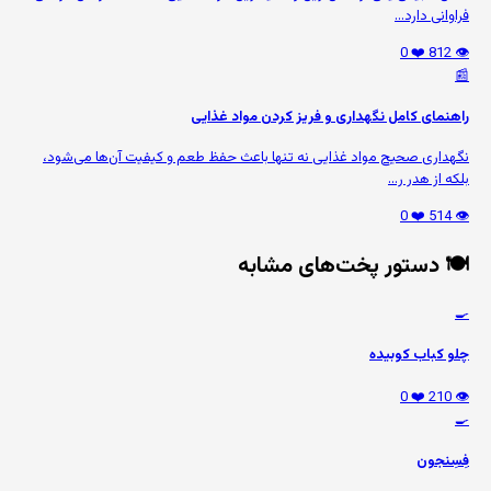
فراوانی دارد...
❤️ 0
👁️ 812
📰
راهنمای کامل نگهداری و فریز کردن مواد غذایی
نگهداری صحیح مواد غذایی نه تنها باعث حفظ طعم و کیفیت آن‌ها می‌شود،
بلکه از هدر ر...
❤️ 0
👁️ 514
🍽️ دستور پخت‌های مشابه
🍳
چلو کباب کوبیده
❤️ 0
👁️ 210
🍳
فِسِنجون