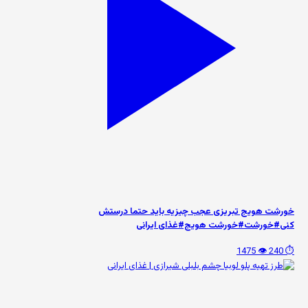
خورشت هویج تبریزی عجب چیزیه باید حتما درستش
کنی#خورشت#خورشت هویج#غذای ایرانی
👁️ 1475
⏱️ 240