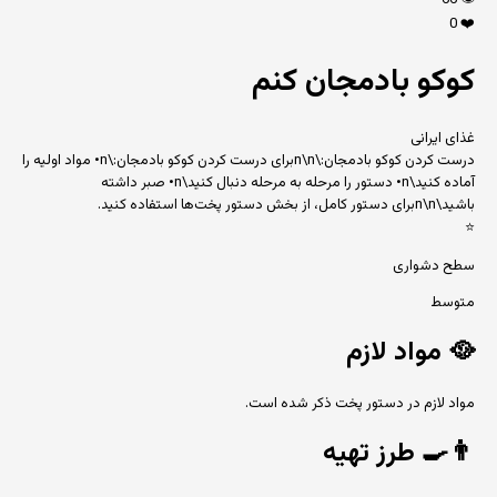
66
👁️
0
❤️
کوکو بادمجان کنم
غذای ایرانی
درست کردن کوکو بادمجان:\n\nبرای درست کردن کوکو بادمجان:\n• مواد اولیه را
آماده کنید\n• دستور را مرحله به مرحله دنبال کنید\n• صبر داشته
باشید\n\nبرای دستور کامل، از بخش دستور پخت‌ها استفاده کنید.
⭐
سطح دشواری
متوسط
🥘
مواد لازم
مواد لازم در دستور پخت ذکر شده است.
👨‍🍳
طرز تهیه