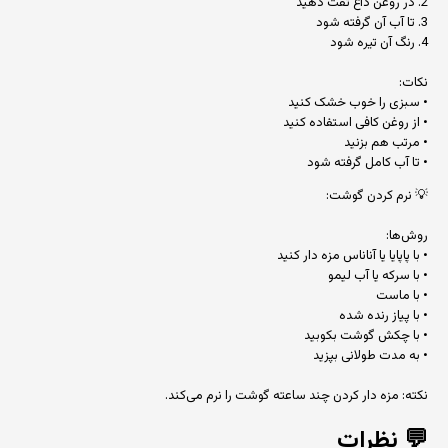
2. در روغن داغ تفت دهید
3. تا آب آن گرفته شود
4. رنگ آن تیره شود
نکات:
• سبزی را خوب خشک کنید
• از روغن کافی استفاده کنید
• مرتب هم بزنید
• تا آب کامل گرفته شود
💡 نرم کردن گوشت:
روش‌ها:
• با پاپایا یا آناناس مزه دار کنید
• با سرکه یا آب لیمو
• با ماست
• با پیاز رنده شده
• با چکش گوشت بکوبید
• به مدت طولانی بپزید
نکته: مزه دار کردن چند ساعته گوشت را نرم می‌کند.
💬
نظرات