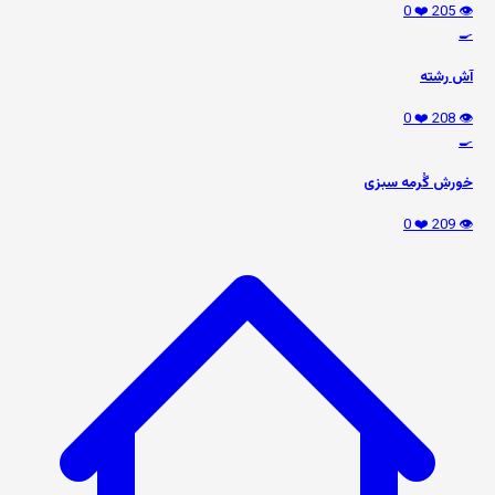
❤️ 0
👁️ 205
🍳
آش رشته
❤️ 0
👁️ 208
🍳
خورش گُرمه سبزی
❤️ 0
👁️ 209