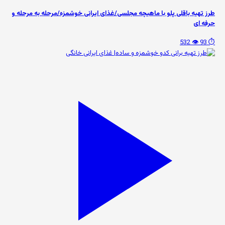
طرز تهیه باقلی پلو با ماهیچه مجلسی/غذای ایرانی خوشمزه/مرحله به مرحله و
حرفه ای
👁️ 532
⏱️ 93