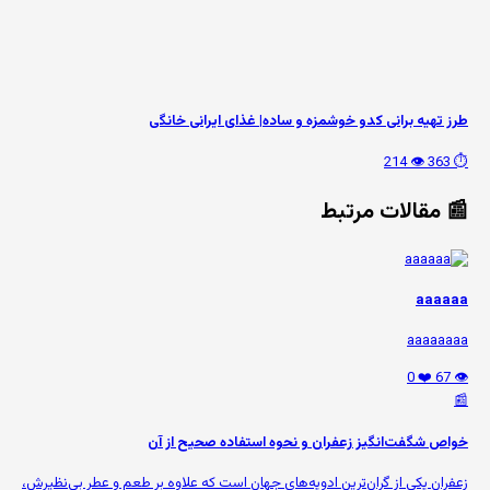
طرز تهیه برانی کدو خوشمزه و ساده| غذای ایرانی خانگی
👁️ 214
⏱️ 363
📰 مقالات مرتبط
aaaaaa
aaaaaaaa
❤️ 0
👁️ 67
📰
خواص شگفت‌انگیز زعفران و نحوه استفاده صحیح از آن
زعفران یکی از گران‌ترین ادویه‌های جهان است که علاوه بر طعم و عطر بی‌نظیرش،