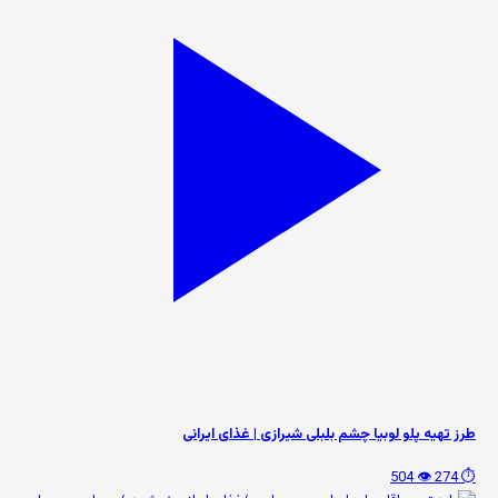
طرز تهیه پلو لوبیا چشم بلبلی شیرازی | غذای ایرانی
👁️ 504
⏱️ 274