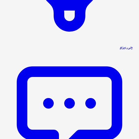
چی بپزم