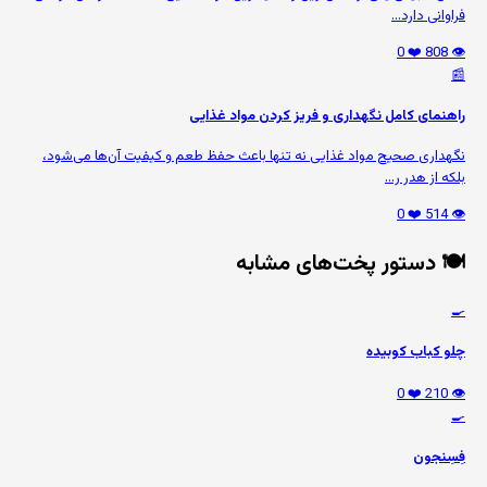
فراوانی دارد...
❤️ 0
👁️ 808
📰
راهنمای کامل نگهداری و فریز کردن مواد غذایی
نگهداری صحیح مواد غذایی نه تنها باعث حفظ طعم و کیفیت آن‌ها می‌شود،
بلکه از هدر ر...
❤️ 0
👁️ 514
🍽️ دستور پخت‌های مشابه
🍳
چلو کباب کوبیده
❤️ 0
👁️ 210
🍳
فِسِنجون