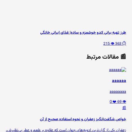
طرز تهیه برانی کدو خوشمزه و ساده| غذای ایرانی خانگی
👁️ 215
⏱️ 363
📰 مقالات مرتبط
aaaaaa
aaaaaaaa
❤️ 0
👁️ 69
📰
خواص شگفت‌انگیز زعفران و نحوه استفاده صحیح از آن
زعفران یکی از گران‌ترین ادویه‌های جهان است که علاوه بر طعم و عطر بی‌نظیرش،