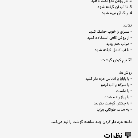
2. در روغن داغ تفت دهید
3. تا آب آن گرفته شود
4. رنگ آن تیره شود
نکات:
• سبزی را خوب خشک کنید
• از روغن کافی استفاده کنید
• مرتب هم بزنید
• تا آب کامل گرفته شود
💡 نرم کردن گوشت:
روش‌ها:
• با پاپایا یا آناناس مزه دار کنید
• با سرکه یا آب لیمو
• با ماست
• با پیاز رنده شده
• با چکش گوشت بکوبید
• به مدت طولانی بپزید
نکته: مزه دار کردن چند ساعته گوشت را نرم می‌کند.
💬
نظرات