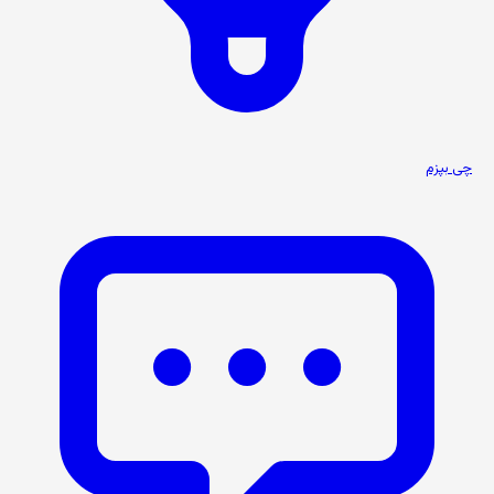
چی بپزم