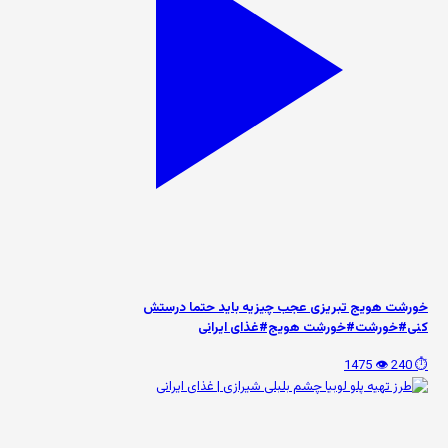
خورشت هویج تبریزی عجب چیزیه باید حتما درستش
کنی#خورشت#خورشت هویج#غذای ایرانی
👁️ 1475
⏱️ 240