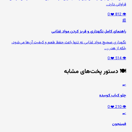
فراوانی دارد...
❤️ 0
👁️ 812
📰
راهنمای کامل نگهداری و فریز کردن مواد غذایی
نگهداری صحیح مواد غذایی نه تنها باعث حفظ طعم و کیفیت آن‌ها می‌شود،
بلکه از هدر ر...
❤️ 0
👁️ 514
🍽️ دستور پخت‌های مشابه
🍳
چلو کباب کوبیده
❤️ 0
👁️ 210
🍳
فِسِنجون