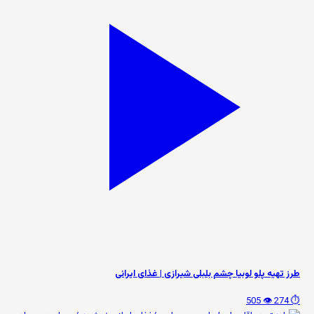
طرز تهیه پلو لوبیا چشم بلبلی شیرازی | غذای ایرانی
👁️ 505
⏱️ 274