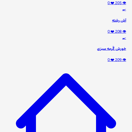
❤️ 0
👁️ 205
🍳
آش رشته
❤️ 0
👁️ 208
🍳
خورش گُرمه سبزی
❤️ 0
👁️ 209