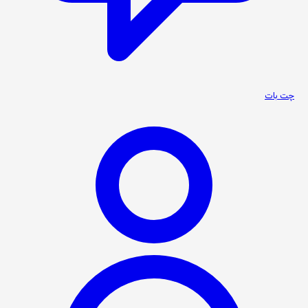
چت بات