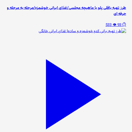
طرز تهیه باقلی پلو با ماهیچه مجلسی/غذای ایرانی خوشمزه/مرحله به مرحله و
حرفه ای
👁️ 533
⏱️ 93