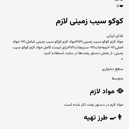
80
👁️
0
❤️
کوکو سیب زمینی لازم
غذای ایرانی
مواد لازم کوکو سیب زمینی:\n\nمواد لازم کوکو سیب زمینی شامل:\n• مواد
اصلی\n• ادویه‌جات\n• سبزیجات\n\nبرای لیست کامل مواد لازم کوکو سیب
زمینی، از بخش دستور پخت‌ها در سایت استفاده کنید.
⭐
سطح دشواری
متوسط
🥘
مواد لازم
مواد لازم در دستور پخت ذکر شده است.
👨‍🍳
طرز تهیه