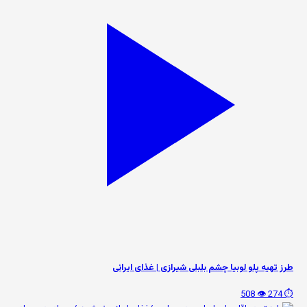
طرز تهیه پلو لوبیا چشم بلبلی شیرازی | غذای ایرانی
👁️ 508
⏱️ 274