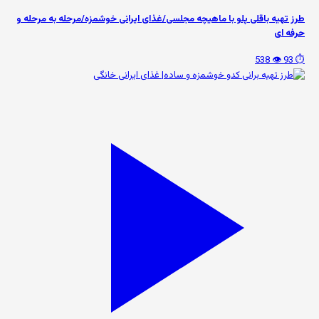
طرز تهیه باقلی پلو با ماهیچه مجلسی/غذای ایرانی خوشمزه/مرحله به مرحله و
حرفه ای
👁️ 538
⏱️ 93