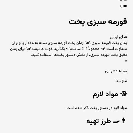
73
👁️
0
❤️
قورمه سبزی پخت
غذای ایرانی
زمان پخت قورمه سبزی:\n\nزمان پخت قورمه سبزی بسته به مقدار و نوع آن
متفاوت است.\n• معمولاً 1-2 ساعت\n• بگذارید خوب جا بیفتد\n\nبرای زمان
دقیق پخت قورمه سبزی، از بخش دستور پخت‌ها استفاده کنید.
⭐
سطح دشواری
متوسط
🥘
مواد لازم
مواد لازم در دستور پخت ذکر شده است.
👨‍🍳
طرز تهیه