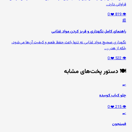
فراوانی دارد...
❤️ 0
👁️ 819
📰
راهنمای کامل نگهداری و فریز کردن مواد غذایی
نگهداری صحیح مواد غذایی نه تنها باعث حفظ طعم و کیفیت آن‌ها می‌شود،
بلکه از هدر ر...
❤️ 0
👁️ 522
🍽️ دستور پخت‌های مشابه
🍳
چلو کباب کوبیده
❤️ 0
👁️ 215
🍳
فِسِنجون