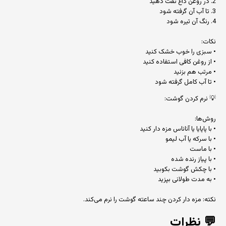
2. در روغن داغ تفت دهید
3. تا آب آن گرفته شود
4. رنگ آن تیره شود
نکات:
• سبزی را خوب خشک کنید
• از روغن کافی استفاده کنید
• مرتب هم بزنید
• تا آب کامل گرفته شود
💡 نرم کردن گوشت:
روش‌ها:
• با پاپایا یا آناناس مزه دار کنید
• با سرکه یا آب لیمو
• با ماست
• با پیاز رنده شده
• با چکش گوشت بکوبید
• به مدت طولانی بپزید
نکته: مزه دار کردن چند ساعته گوشت را نرم می‌کند.
💬
نظرات