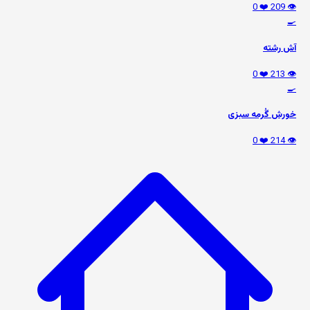
❤️ 0
👁️ 209
🍳
آش رشته
❤️ 0
👁️ 213
🍳
خورش گُرمه سبزی
❤️ 0
👁️ 214