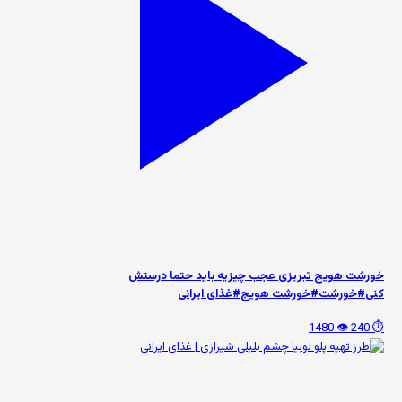
خورشت هویج تبریزی عجب چیزیه باید حتما درستش
کنی#خورشت#خورشت هویج#غذای ایرانی
👁️ 1480
⏱️ 240