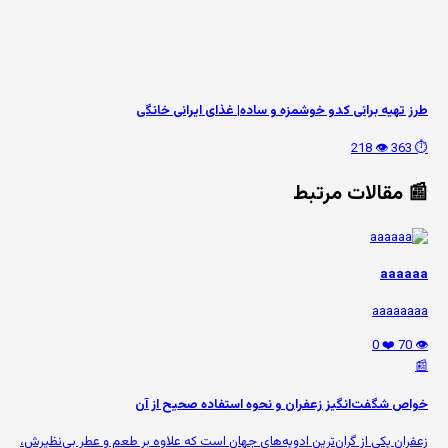
طرز تهیه برانی کدو خوشمزه و ساده| غذای ایرانی خانگی
👁️ 218
⏱️ 363
📰 مقالات مرتبط
aaaaaa
aaaaaaaa
❤️ 0
👁️ 70
📰
خواص شگفت‌انگیز زعفران و نحوه استفاده صحیح از آن
زعفران یکی از گران‌ترین ادویه‌های جهان است که علاوه بر طعم و عطر بی‌نظیرش،