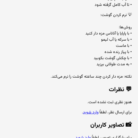
• تا آب کامل گرفته شود
💡 نرم کردن گوشت:
روش‌ها:
• با پاپایا یا آناناس مزه دار کنید
• با سرکه یا آب لیمو
• با ماست
• با پیاز رنده شده
• با چکش گوشت بکوبید
• به مدت طولانی بپزید
نکته: مزه دار کردن چند ساعته گوشت را نرم می‌کند.
💬
نظرات
هنوز نظری ثبت نشده است.
برای ارسال نظر، لطفاً
وارد شوید
.
📸
تصاویر کاربران
برای بارگذاری تصویر، لطفاً
وارد شوید
.