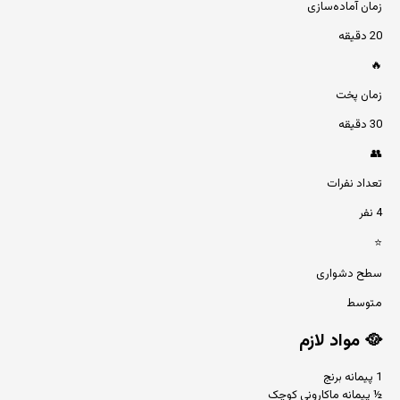
زمان آماده‌سازی
20 دقیقه
🔥
زمان پخت
30 دقیقه
👥
تعداد نفرات
4 نفر
⭐
سطح دشواری
متوسط
🥘
مواد لازم
1 پیمانه برنج
½ پیمانه ماکارونی کوچک