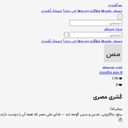
🍳
آشپزی
دستور پخت‌ها
مقالات
ویدیوها
چی بپزم؟
دستیار آشپزی
ورود
ثبت‌نام
دستور پخت‌ها
مقالات
ویدیوها
چی بپزم؟
دستیار آشپزی
مدیر سیستم
8 months ago
179
👁️
0
❤️
کُشری مصری
پیش‌غذا
برنج، ماکارونی، عدس و سس گوجه تند — غذای ملی مصر که همه آن را دوست دارند.
⏱️