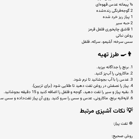
½ پیمانه عدس قهوه‌ای
2 گوجه‌فرنگی رنده‌شده
1 پیاز ریز خرد شده
2 حبه سیر
1 قاشق چایخوری فلفل قرمز
روغن نباتی
سس سرخه: آبلیمو، سرکه، فلفل
👨‍🍳
طرز تهیه
1. برنج را جداگانه بپزید.
2. ماکارونی را آب‌پز کنید.
3. عدس را با آب بجوشانید تا نرم شود.
4. پیاز را نصفش در روغن تفت دهید تا طلایی شود (برای تزیین).
5. بقیه پیاز و سیر را تفت دهید، گوجه و فلفل را اضافه کنید و 15 دقیقه بجوشانید.
6. لایه‌لایه برنج، ماکارونی، عدس و سس را سرو کنید. روی آن پیاز تفت‌داده و سس سرخه بریزید.
💡
نکات آشپزی مرتبط
🧅 تفت پیاز:
روش صحیح: