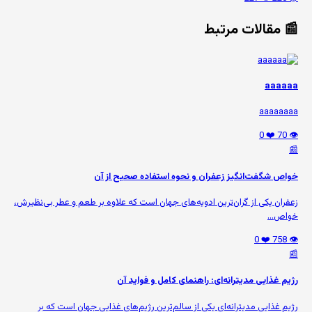
📰 مقالات مرتبط
aaaaaa
aaaaaaaa
❤️ 0
👁️ 70
📰
خواص شگفت‌انگیز زعفران و نحوه استفاده صحیح از آن
زعفران یکی از گران‌ترین ادویه‌های جهان است که علاوه بر طعم و عطر بی‌نظیرش،
خواص...
❤️ 0
👁️ 758
📰
رژیم غذایی مدیترانه‌ای: راهنمای کامل و فواید آن
رژیم غذایی مدیترانه‌ای یکی از سالم‌ترین رژیم‌های غذایی جهان است که بر