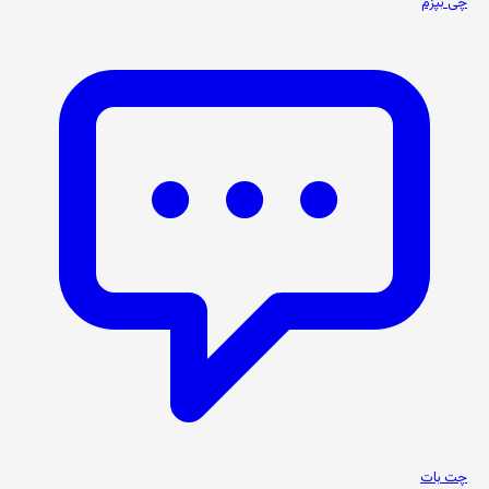
چی بپزم
چت بات