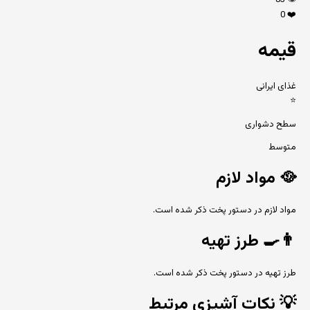
83
👁️
0
❤️
قیمه
غذای ایرانی
⭐
سطح دشواری
متوسط
🥘
مواد لازم
مواد لازم در دستور پخت ذکر شده است.
👨‍🍳
طرز تهیه
طرز تهیه در دستور پخت ذکر شده است.
💡
نکات آشپزی مرتبط