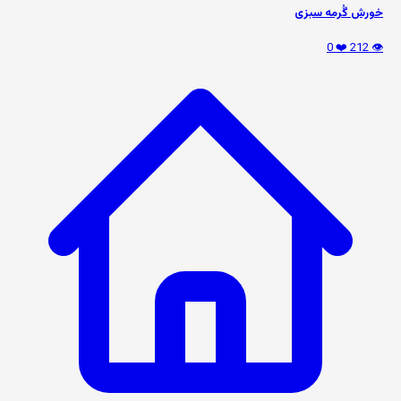
خورش گُرمه سبزی
❤️ 0
👁️ 212