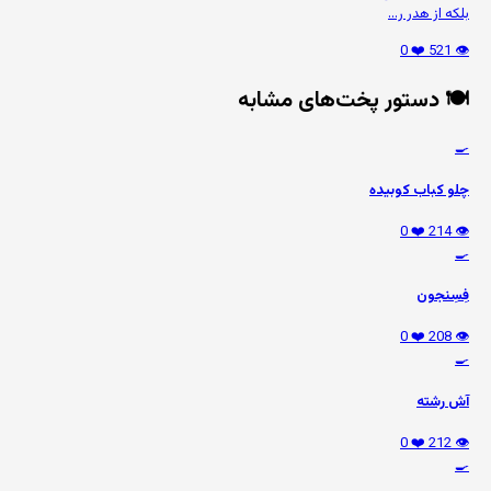
بلکه از هدر ر...
❤️ 0
👁️ 521
🍽️ دستور پخت‌های مشابه
🍳
چلو کباب کوبیده
❤️ 0
👁️ 214
🍳
فِسِنجون
❤️ 0
👁️ 208
🍳
آش رشته
❤️ 0
👁️ 212
🍳