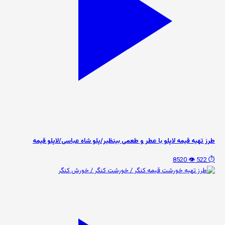
طرز تهیه قیمه لاپلو با عطر و طعمی بینظیر/پلو شاه عباسی/لاپلو قیمه
👁️ 8520
⏱️ 522