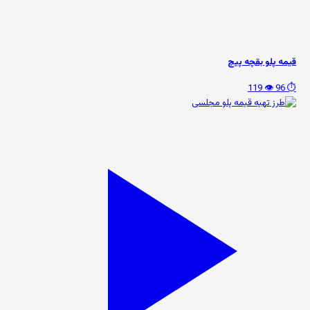
قیمه پلو بقچه پیچ
👁️ 119
⏱️ 96