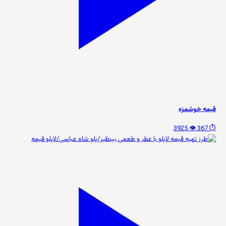
قیمه خوشمزه
👁️ 3925
⏱️ 367