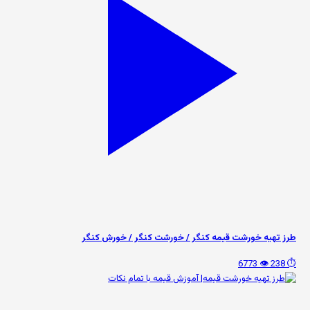
طرز تهیه خورشت قیمه کنگر / خورشت کنگر / خورش کنگر
👁️ 6773
⏱️ 238