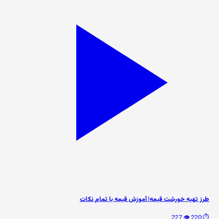
طرز تهیه خورشت قیمه| آموزش‌ قیمه با تمام نکات
👁️ 227
⏱️ 220