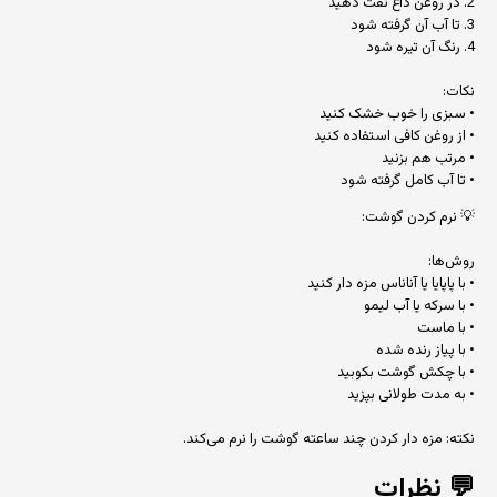
2. در روغن داغ تفت دهید
3. تا آب آن گرفته شود
4. رنگ آن تیره شود
نکات:
• سبزی را خوب خشک کنید
• از روغن کافی استفاده کنید
• مرتب هم بزنید
• تا آب کامل گرفته شود
💡 نرم کردن گوشت:
روش‌ها:
• با پاپایا یا آناناس مزه دار کنید
• با سرکه یا آب لیمو
• با ماست
• با پیاز رنده شده
• با چکش گوشت بکوبید
• به مدت طولانی بپزید
نکته: مزه دار کردن چند ساعته گوشت را نرم می‌کند.
💬
نظرات