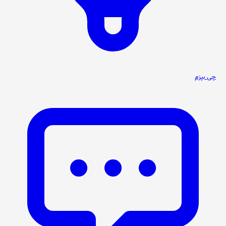
چی بپزم