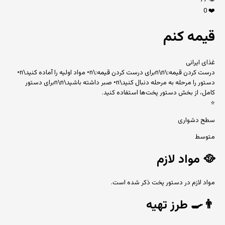
77
👁️
0
❤️
قیمه کنم
غذای ایرانی
درست کردن قیمه:\n\nبرای درست کردن قیمه:\n• مواد اولیه را آماده کنید\n•
دستور را مرحله به مرحله دنبال کنید\n• صبر داشته باشید\n\nبرای دستور
کامل، از بخش دستور پخت‌ها استفاده کنید.
⭐
سطح دشواری
متوسط
🥘
مواد لازم
مواد لازم در دستور پخت ذکر شده است.
👨‍🍳
طرز تهیه