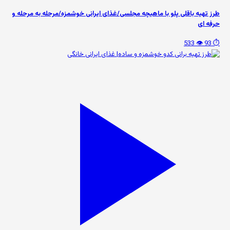
طرز تهیه باقلی پلو با ماهیچه مجلسی/غذای ایرانی خوشمزه/مرحله به مرحله و
حرفه ای
👁️ 533
⏱️ 93