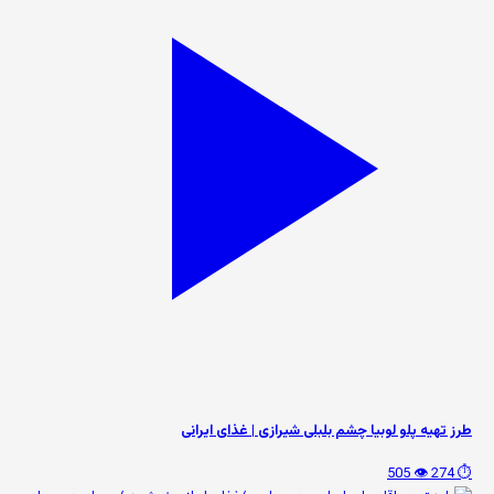
طرز تهیه پلو لوبیا چشم بلبلی شیرازی | غذای ایرانی
👁️ 505
⏱️ 274