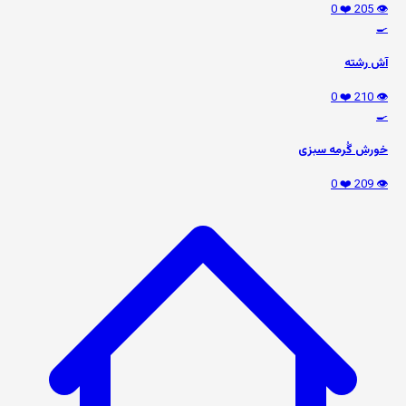
❤️ 0
👁️ 205
🍳
آش رشته
❤️ 0
👁️ 210
🍳
خورش گُرمه سبزی
❤️ 0
👁️ 209