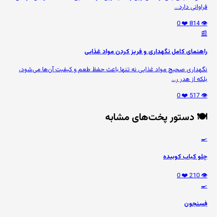
فراوانی دارد...
❤️ 0
👁️ 814
📰
راهنمای کامل نگهداری و فریز کردن مواد غذایی
نگهداری صحیح مواد غذایی نه تنها باعث حفظ طعم و کیفیت آن‌ها می‌شود،
بلکه از هدر ر...
❤️ 0
👁️ 517
🍽️ دستور پخت‌های مشابه
🍳
چلو کباب کوبیده
❤️ 0
👁️ 210
🍳
فِسِنجون