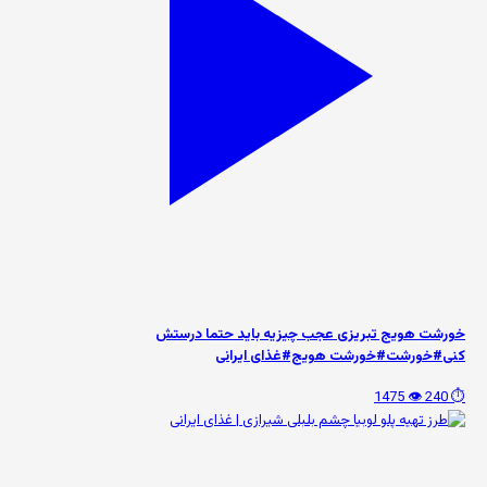
خورشت هویج تبریزی عجب چیزیه باید حتما درستش
کنی#خورشت#خورشت هویج#غذای ایرانی
👁️ 1475
⏱️ 240