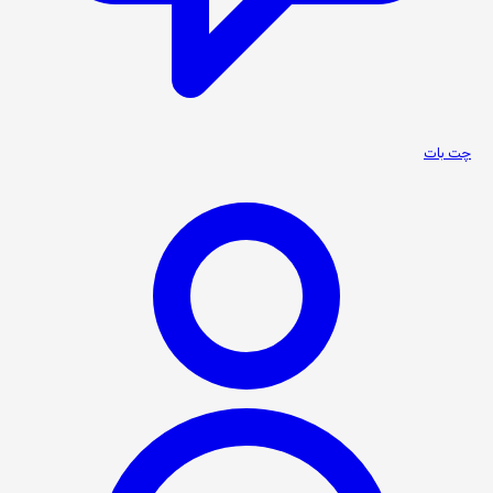
چت بات