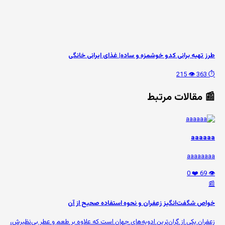
طرز تهیه برانی کدو خوشمزه و ساده| غذای ایرانی خانگی
👁️ 215
⏱️ 363
📰 مقالات مرتبط
aaaaaa
aaaaaaaa
❤️ 0
👁️ 69
📰
خواص شگفت‌انگیز زعفران و نحوه استفاده صحیح از آن
زعفران یکی از گران‌ترین ادویه‌های جهان است که علاوه بر طعم و عطر بی‌نظیرش،