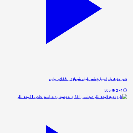
طرز تهیه پلو لوبیا چشم بلبلی شیرازی | غذای ایرانی
👁️ 505
⏱️ 274