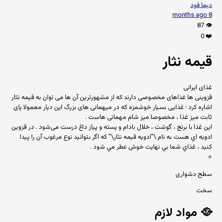
دیما فود
8 months ago
87
👁️
0
❤️
قیمه نثار
غذای ایرانی
قزوینی ها غذاهای مخصوصی دارند که از مشهورترین آن ها می توان به قیمه نثار
اشاره کرد ؛ غذایی بسیار خوشمزه که در میهمانی های بزرگ این دیار معمولا پای
ثابت میز غذا ، مخصوصا میز شام مهمانی هاست .
این غذا با برنج ، گوشت ، خلال بادام و پسته و پیاز داغ درست می‌شود . در قزوين
ادويه اي هست به نام \"ادويه قيمه نثار\" كه اگر بتوانيد نوع مرغوب آن را پيدا
كنيد ، غذاي شما بي نهايت خوش عطر مي شود .
⭐
سطح دشواری
سخت
🥘
مواد لازم