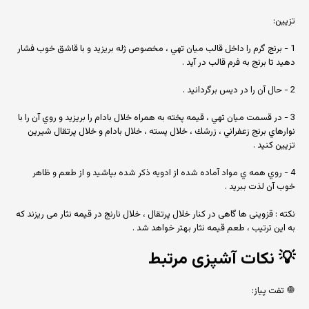
تزيين:
1 - برنج گرم را داخل قالب ميان تهي ، مخصوص ژله بريزيد و با قاشق خوب فشار
دهيد تا برنج به فرم قالب در آيد .
2 - حال آن را در ديس برگردانيد .
3 - در قسمت ميان تهي ، قيمه پخته به همراه خلال بادام را بريزيد و روي آن را با
نوارهاي برنج زعفراني ، زرشك ، خلال پسته ، خلال بادام و خلال پرتقال شيرين
تزيين كنيد .
4 - روي همه ي مواد آماده شده از ادويه ذكر شده بپاشيد و از طعم و ظاهر
خوب آن لذت ببريد .
نکته : قزوینی ها گاهی در کنار خلال پرتقال ، خلال نارنج در قیمه نثار می ریزند که
به این ترتیب ، طعم قیمه نثار بهتر خواهد شد .
💡
نکات آشپزی مرتبط
🧅 تفت پیاز: