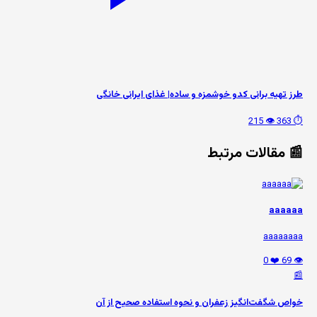
طرز تهیه برانی کدو خوشمزه و ساده| غذای ایرانی خانگی
👁️ 215
⏱️ 363
📰 مقالات مرتبط
aaaaaa
aaaaaaaa
❤️ 0
👁️ 69
📰
خواص شگفت‌انگیز زعفران و نحوه استفاده صحیح از آن