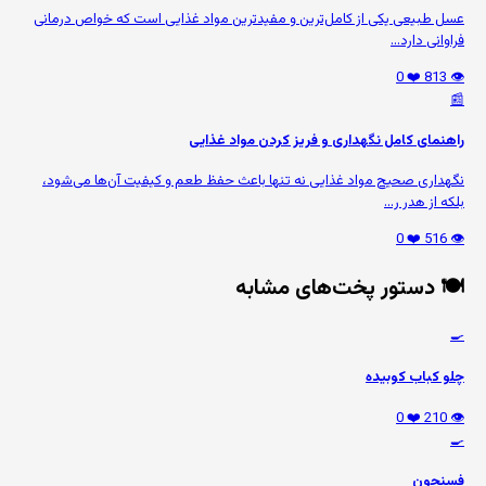
عسل طبیعی یکی از کامل‌ترین و مفیدترین مواد غذایی است که خواص درمانی
فراوانی دارد...
❤️ 0
👁️ 813
📰
راهنمای کامل نگهداری و فریز کردن مواد غذایی
نگهداری صحیح مواد غذایی نه تنها باعث حفظ طعم و کیفیت آن‌ها می‌شود،
بلکه از هدر ر...
❤️ 0
👁️ 516
🍽️ دستور پخت‌های مشابه
🍳
چلو کباب کوبیده
❤️ 0
👁️ 210
🍳
فِسِنجون