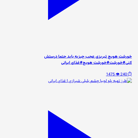
خورشت هویج تبریزی عجب چیزیه باید حتما درستش
کنی#خورشت#خورشت هویج#غذای ایرانی
👁️ 1475
⏱️ 240