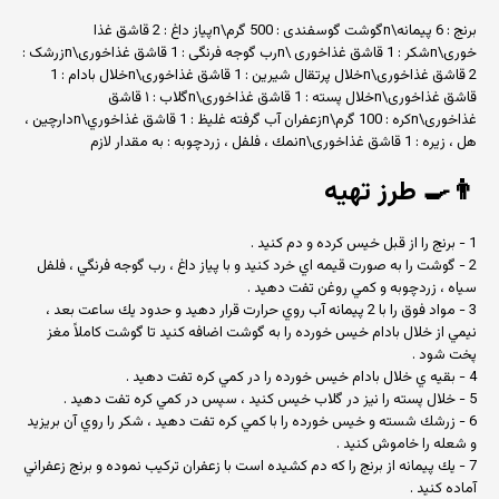
برنج : 6 پیمانه\nگوشت گوسفندی : 500 گرم\nپياز داغ : 2 قاشق غذا
خوری\nشکر : 1 قاشق‏ غذاخوری \nرب گوجه ‏فرنگی : 1 قاشق‏ غذاخوری\nزرشک :
2 قاشق غذاخوری\nخلال پرتقال شیرین : 1 قاشق‏ غذاخوری\nخلال بادام : 1
قاشق ‏غذاخوری\nخلال پسته : 1 قاشق‏ غذاخوری\nگلاب : ۱ قاشق‏
غذاخوری\nکره : 100 گرم\nزعفران آب گرفته غليظ : 1 قاشق‏ غذاخوري\nدارچین ،
هل ، زیره : 1 قاشق‏ غذاخوری\nنمك ، فلفل ، زردچوبه : به مقدار لازم
👨‍🍳
طرز تهیه
1 - برنج را از قبل خیس کرده و دم کنید .
2 - گوشت را به صورت قيمه ‏اي خرد كنيد و با پياز داغ ، رب گوجه فرنگي ، فلفل
سياه ، زردچوبه و كمي روغن تفت دهيد .
3 - مواد فوق را با 2 پيمانه آب روي حرارت قرار دهيد و حدود يك ساعت بعد ،
نيمي از خلال بادام خيس خورده را به گوشت اضافه كنيد تا گوشت كاملاً مغز
پخت شود .
4 - بقيه ي خلال بادام خيس خورده را در كمي كره تفت دهيد .
5 - خلال پسته را نيز در گلاب خيس كنيد ، سپس در كمي كره تفت دهيد .
6 - زرشك شسته و خيس خورده را با كمي كره تفت دهيد ، شكر را روي آن بريزيد
و شعله را خاموش كنيد .
7 - يك پيمانه از برنج را كه دم كشيده است با زعفران تركيب نموده و برنج زعفراني
آماده كنيد .