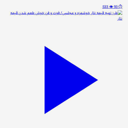
👁️ 533
⏱️ 93