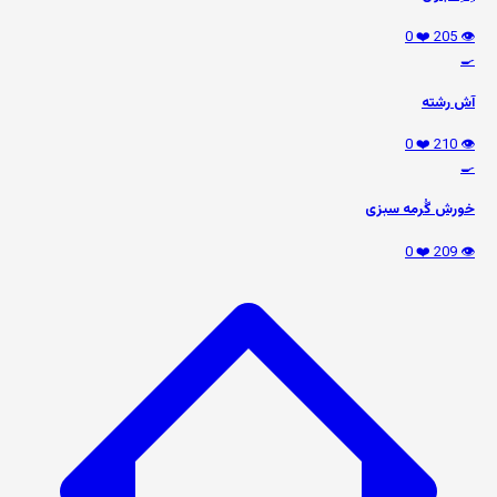
❤️ 0
👁️ 205
🍳
آش رشته
❤️ 0
👁️ 210
🍳
خورش گُرمه سبزی
❤️ 0
👁️ 209