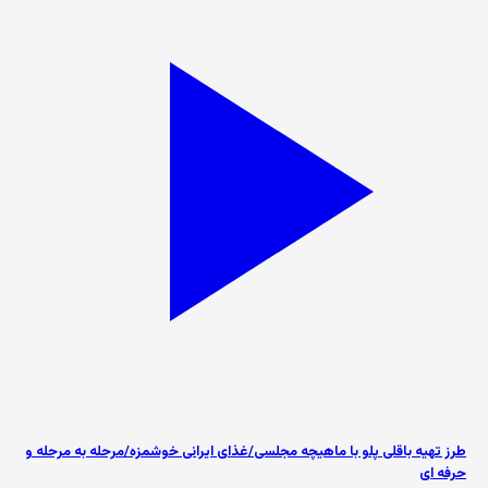
طرز تهیه باقلی پلو با ماهیچه مجلسی/غذای ایرانی خوشمزه/مرحله به مرحله و
حرفه ای