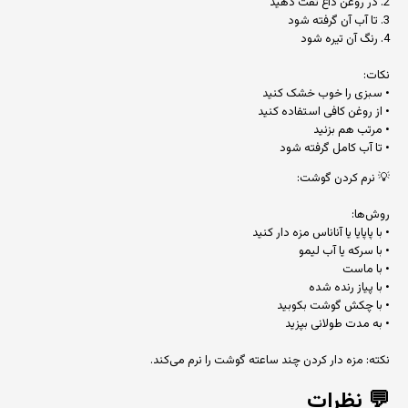
2. در روغن داغ تفت دهید
3. تا آب آن گرفته شود
4. رنگ آن تیره شود
نکات:
• سبزی را خوب خشک کنید
• از روغن کافی استفاده کنید
• مرتب هم بزنید
• تا آب کامل گرفته شود
💡 نرم کردن گوشت:
روش‌ها:
• با پاپایا یا آناناس مزه دار کنید
• با سرکه یا آب لیمو
• با ماست
• با پیاز رنده شده
• با چکش گوشت بکوبید
• به مدت طولانی بپزید
نکته: مزه دار کردن چند ساعته گوشت را نرم می‌کند.
💬
نظرات