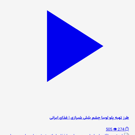
طرز تهیه پلو لوبیا چشم بلبلی شیرازی | غذای ایرانی
👁️ 505
⏱️ 274