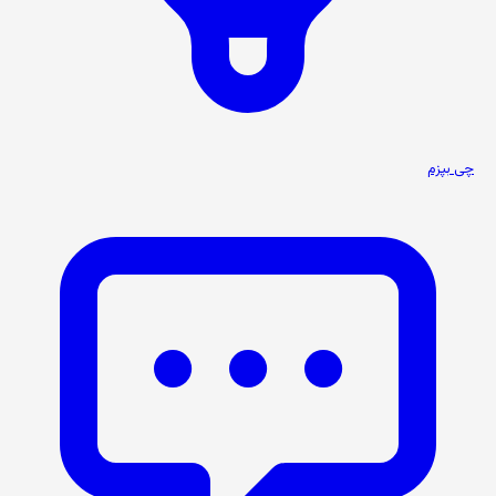
چی بپزم