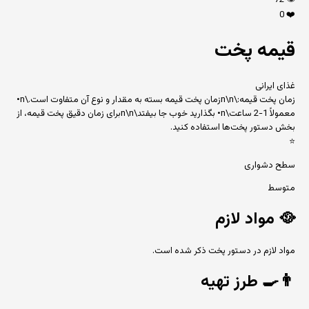
72
👁️
0
❤️
قیمه پخت
غذای ایرانی
زمان پخت قیمه:\n\nزمان پخت قیمه بسته به مقدار و نوع آن متفاوت است.\n•
معمولاً 1-2 ساعت\n• بگذارید خوب جا بیفتد\n\nبرای زمان دقیق پخت قیمه، از
بخش دستور پخت‌ها استفاده کنید.
⭐
سطح دشواری
متوسط
🥘
مواد لازم
مواد لازم در دستور پخت ذکر شده است.
👨‍🍳
طرز تهیه