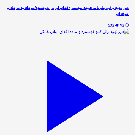
طرز تهیه باقلی پلو با ماهیچه مجلسی/غذای ایرانی خوشمزه/مرحله به مرحله و
حرفه ای
👁️ 533
⏱️ 93