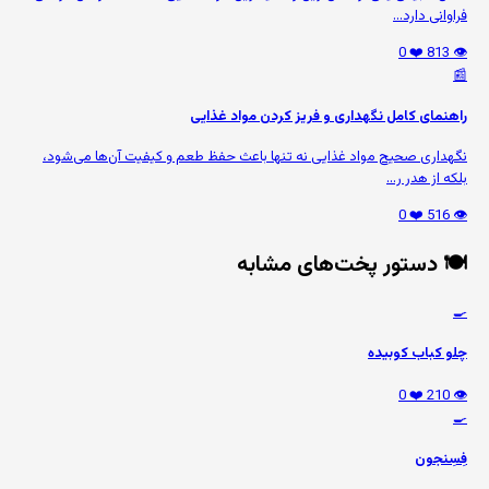
فراوانی دارد...
❤️ 0
👁️ 813
📰
راهنمای کامل نگهداری و فریز کردن مواد غذایی
نگهداری صحیح مواد غذایی نه تنها باعث حفظ طعم و کیفیت آن‌ها می‌شود،
بلکه از هدر ر...
❤️ 0
👁️ 516
🍽️ دستور پخت‌های مشابه
🍳
چلو کباب کوبیده
❤️ 0
👁️ 210
🍳
فِسِنجون