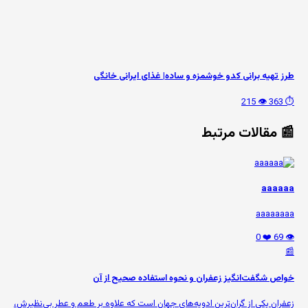
طرز تهیه برانی کدو خوشمزه و ساده| غذای ایرانی خانگی
👁️ 215
⏱️ 363
📰 مقالات مرتبط
aaaaaa
aaaaaaaa
❤️ 0
👁️ 69
📰
خواص شگفت‌انگیز زعفران و نحوه استفاده صحیح از آن
زعفران یکی از گران‌ترین ادویه‌های جهان است که علاوه بر طعم و عطر بی‌نظیرش،