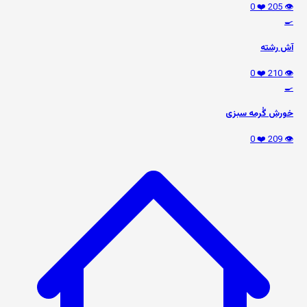
❤️ 0
👁️ 205
🍳
آش رشته
❤️ 0
👁️ 210
🍳
خورش گُرمه سبزی
❤️ 0
👁️ 209