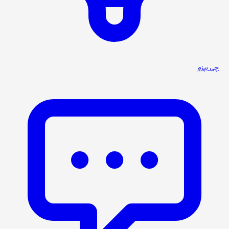
چی بپزم