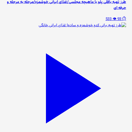
طرز تهیه باقلی پلو با ماهیچه مجلسی/غذای ایرانی خوشمزه/مرحله به مرحله و
حرفه ای
👁️ 533
⏱️ 93