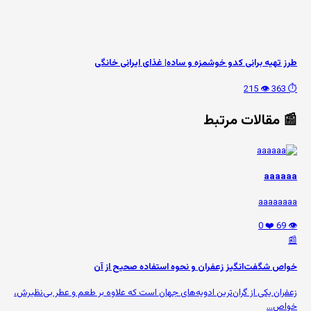
طرز تهیه برانی کدو خوشمزه و ساده| غذای ایرانی خانگی
👁️ 215
⏱️ 363
📰 مقالات مرتبط
aaaaaa
aaaaaaaa
❤️ 0
👁️ 69
📰
خواص شگفت‌انگیز زعفران و نحوه استفاده صحیح از آن
زعفران یکی از گران‌ترین ادویه‌های جهان است که علاوه بر طعم و عطر بی‌نظیرش،
خواص...