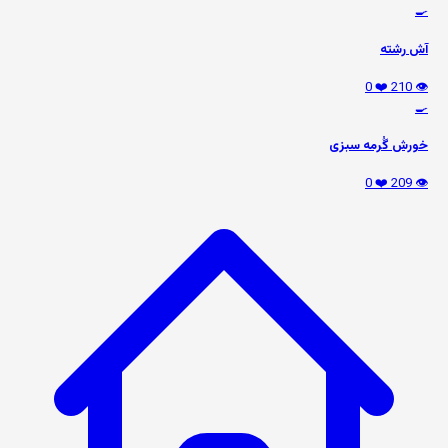
🍳
آش رشته
❤️ 0
👁️ 210
🍳
خورش گُرمه سبزی
❤️ 0
👁️ 209