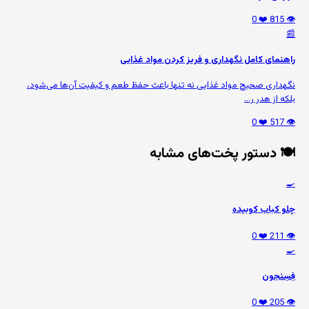
❤️ 0
👁️ 815
📰
راهنمای کامل نگهداری و فریز کردن مواد غذایی
نگهداری صحیح مواد غذایی نه تنها باعث حفظ طعم و کیفیت آن‌ها می‌شود،
بلکه از هدر ر...
❤️ 0
👁️ 517
🍽️ دستور پخت‌های مشابه
🍳
چلو کباب کوبیده
❤️ 0
👁️ 211
🍳
فِسِنجون
❤️ 0
👁️ 205