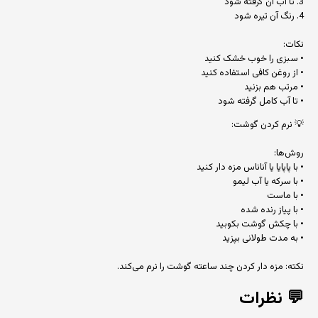
3. تا آب آن گرفته شود
4. رنگ آن تیره شود
نکات:
• سبزی را خوب خشک کنید
• از روغن کافی استفاده کنید
• مرتب هم بزنید
• تا آب کامل گرفته شود
💡 نرم کردن گوشت:
روش‌ها:
• با پاپایا یا آناناس مزه دار کنید
• با سرکه یا آب لیمو
• با ماست
• با پیاز رنده شده
• با چکش گوشت بکوبید
• به مدت طولانی بپزید
نکته: مزه دار کردن چند ساعته گوشت را نرم می‌کند.
💬
نظرات