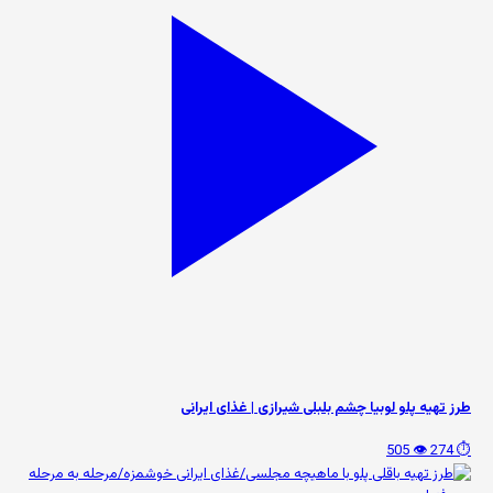
طرز تهیه پلو لوبیا چشم بلبلی شیرازی | غذای ایرانی
👁️ 505
⏱️ 274