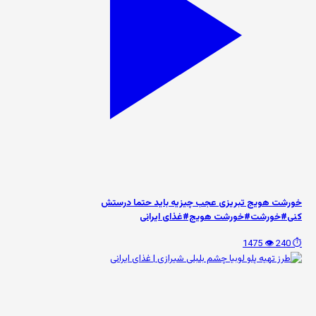
خورشت هویج تبریزی عجب چیزیه باید حتما درستش
کنی#خورشت#خورشت هویج#غذای ایرانی
👁️ 1475
⏱️ 240